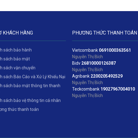
Ợ KHÁCH HÀNG
PHƯƠNG THỨC THANH TOÁN
h sách bảo hành
Vietcombank
06
91000363561
Nguyễn Thị Bích
h sách bảo mật
Bidv
2
6810000126387
h sách vận chuyển
Nguyễn Thị Bích
Agribank
2200205492529
h sách Báo Cáo và Xử Lý Khiếu Nại
Nguyễn Thị Bích
h sách bảo mật thông tin thanh
Teckcombank
19027967004010
n
Nguyễn Thị Bích
h sách bảo vệ thông tin cá nhân
ng thức thanh toán