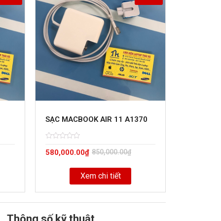
SẠC MACBOOK AIR 11 A1370
Rated
5
580,000.00
₫
850,000.00
₫
0
out
of
Xem chi tiết
Thông số kỹ thuật