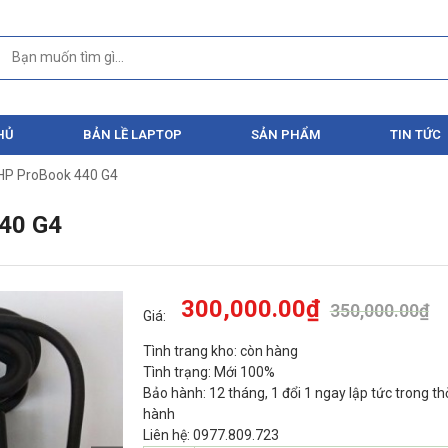
HỦ
BẢN LỀ LAPTOP
SẢN PHẨM
TIN TỨC
 HP ProBook 440 G4
40 G4
300,000.00
₫
350,000.00
₫
Giá:
Tình trang kho: còn hàng
Tình trạng: Mới 100%
Bảo hành: 12 tháng, 1 đổi 1 ngay lập tức trong th
hành
Liên hệ: 0977.809.723