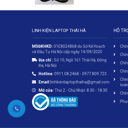
HỖ TR
LINH KIỆN LAPTOP THÁI HÀ
MSĐKHKD:
01E8024868 do Sở Kế Hoạch
Chín
và Đầu Tư Hà Nội cấp ngày 14/09/2020
Chín
Địa chỉ :
Số 10, Ngõ 161 Thái Hà, Đống
Chín
Đa, Hà Nội
Chín
Hotline:
0911.08.2468 - 0977.809.723
Chín
Email:
linhkienlaptopthaiha@gmail.com
toá
Mở cửa:
Thứ 2 - Chủ Nhật: 8:30 - 18:30
Chín
Phươ