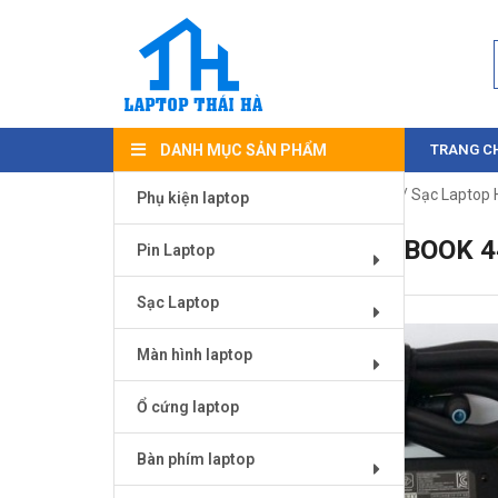
DANH MỤC SẢN PHẨM
TRANG C
Trang chủ
/
Sạc Laptop
/
Sạc laptop HP
/ Sạc Laptop
Phụ kiện laptop
SẠC LAPTOP HP PROBOOK 4
Pin Laptop
Sạc Laptop
Màn hình laptop
Ổ cứng laptop
Bàn phím laptop