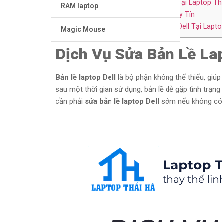
4
Lợi Ích Khi Sửa Bản Lề Laptop Dell Tại Laptop Th
RAM laptop
5
Trung Tâm Sửa Chữa Laptop Dell Uy Tín
5.1
Quy Trình Sửa Bản Lề Laptop Dell Tại Lapto
Magic Mouse
Dịch Vụ Sửa Bản Lề La
Bản lề laptop Dell
là bộ phận không thể thiếu, giúp
sau một thời gian sử dụng, bản lề dễ gặp tình trạng
cần phải
sửa bản lề laptop Dell
sớm nếu không có t