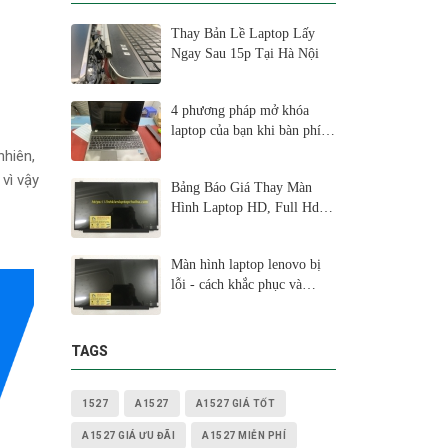
Thay Bản Lề Laptop Lấy
Ngay Sau 15p Tại Hà Nội
4 phương pháp mở khóa
laptop của bạn khi bàn phím
không hoạt động
nhiên,
vì vậy
Bảng Báo Giá Thay Màn
Hình Laptop HD, Full Hd,
2K, 4K
Màn hình laptop lenovo bị
lỗi - cách khắc phục và
nguyên nhân lấy ngay sau
15p
TAGS
1527
A1527
A1527 GIÁ TỐT
A1527 GIÁ ƯU ĐÃI
A1527 MIỄN PHÍ