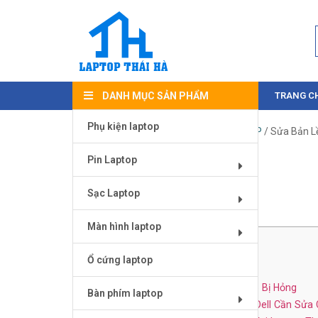
DANH MỤC SẢN PHẨM
TRANG C
Phụ kiện laptop
Trang chủ
/
DỊCH VỤ SỬA CHỮA LAPTOP
/ Sửa Bản Lề
Pin Laptop
Sửa Bản Lề Laptop Dell
Sạc Laptop
Tháng Mười Hai 26, 2024
Màn hình laptop
Mục Lục
[
Ẩn
]
Ổ cứng laptop
1
Dịch Vụ Sửa Bản Lề Laptop Dell
2
Nguyên Nhân Bản Lề Laptop Dell Dễ Bị Hỏng
Bàn phím laptop
3
Dấu Hiệu Nhận Biết Bản Lề Laptop Dell Cần Sửa