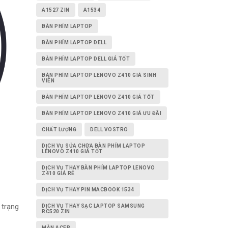
A1527 ZIN
A1534
BÀN PHÍM LAPTOP
BÀN PHÍM LAPTOP DELL
BÀN PHÍM LAPTOP DELL GIÁ TỐT
BÀN PHÍM LAPTOP LENOVO Z410 GIÁ SINH
VIÊN
BÀN PHÍM LAPTOP LENOVO Z410 GIÁ TỐT
BÀN PHÍM LAPTOP LENOVO Z410 GIÁ ƯU ĐÃI
CHẤT LƯỢNG
DELL VOSTRO
DỊCH VỤ SỬA CHỮA BÀN PHÍM LAPTOP
LENOVO Z410 GIÁ TỐT
DỊCH VỤ THAY BÀN PHÍM LAPTOP LENOVO
Z410 GIÁ RẺ
DỊCH VỤ THAY PIN MACBOOK 1534
 trạng
DỊCH VỤ THAY SẠC LAPTOP SAMSUNG
RC520 ZIN
MÀN ACER