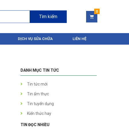
Tìm kiếm
DỊCH VỤ SỬA CHỮA
LIÊN HỆ
DANH MỤC TIN TỨC
Tin tức mới
Tin ẩm thực
Tin tuyển dụng
Kiến thức hay
TIN ĐỌC NHIỀU