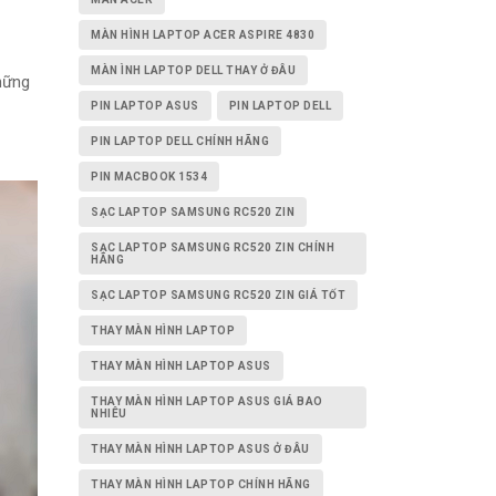
MÀN HÌNH LAPTOP ACER ASPIRE 4830
MÀN ÌNH LAPTOP DELL THAY Ở ĐÂU
hững
PIN LAPTOP ASUS
PIN LAPTOP DELL
PIN LAPTOP DELL CHÍNH HÃNG
PIN MACBOOK 1534
SẠC LAPTOP SAMSUNG RC520 ZIN
SẠC LAPTOP SAMSUNG RC520 ZIN CHÍNH
HÃNG
SẠC LAPTOP SAMSUNG RC520 ZIN GIÁ TỐT
THAY MÀN HÌNH LAPTOP
THAY MÀN HÌNH LAPTOP ASUS
THAY MÀN HÌNH LAPTOP ASUS GIÁ BAO
NHIÊU
THAY MÀN HÌNH LAPTOP ASUS Ở ĐÂU
THAY MÀN HÌNH LAPTOP CHÍNH HÃNG