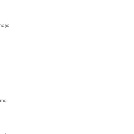
 hoặc
 mọi