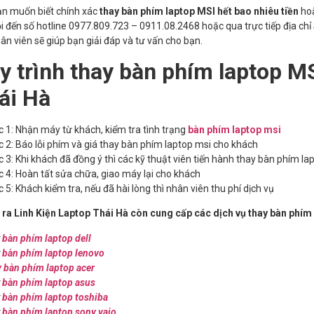
ạn muốn biết chính xác
thay bàn phím laptop MSI
hết bao nhiêu tiền
ho
i đến số hotline 0977.809.723 – 0911.08.2468 hoặc qua trực tiếp địa chỉ
hân viên sẽ giúp bạn giải đáp và tư vấn cho bạn.
y trình thay bàn phím laptop MS
ái Hà
 1: Nhận máy từ khách, kiểm tra tình trạng
bàn phím laptop msi
 2: Báo lỗi phím và giá thay bàn phím laptop msi cho khách
 3: Khi khách đã đồng ý thì các kỹ thuật viên tiến hành thay bàn phím la
 4: Hoàn tất sửa chữa, giao máy lại cho khách
 5: Khách kiểm tra, nếu đã hài lòng thì nhân viên thu phí dịch vụ
 ra Linh Kiện Laptop Thái Hà còn cung cấp các dịch vụ thay bàn phí
y
bàn phím laptop dell
y
bàn phím laptop lenovo
 bàn phím laptop acer
y
bàn phím laptop asus
y
bàn phím laptop toshiba
y
bàn phím laptop sony vaio