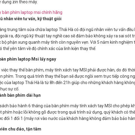
 dụng zin theo máy.
ũ nhân viên tư vấn, kỹ thuật giỏi
ng trung tâm sửa chữa laptop Thái Hà có đội ngũ nhân viên tư vấn đều l
Ngoài ra, đội ngũ kỹ thuật tay nghề cao sẽ đảm bảo không xảy ra sai sót 
c bộ phận xung quanh máy tính còn nguyên vẹn. Với 5 năm kinh nghiệm 
ó thể yên tâm về độ chính xác của linh kiện thay thế.
bàn phím laptop Msi lấy ngay
i việc thay thế bàn phím, máy tính xách tay MSI phải được hàn, do đó thời
àn phím. Trong quá trình thay thế bạn sẽ được ngồi xem trực tiếp công n
ệc của laptop Thái Hà là từ 8h đến 21h giúp cho những khách hàng khôn
hục sự cố.
ành bàn phím dài hạn
sách bảo hành 6 tháng của bàn phím máy tính xách tay MSI cho phép khá
ệt phím hoặc lỗi không gõ được trong quá trình sử dụng, quý khách có 
c đổi 1 đổi 1 (máy rơi vào nước của khách hàng không đảm bảo bảo hà
viên chu đáo, tận tâm