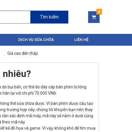
Tìm kiếm
DỊCH VỤ SỬA CHỮA
LIÊN HỆ
Giá cao đến thấp
 nhiêu?
 do bụi bẩn, có thể do dây cáp bàn phím bị lỏng
hàn lại với chi phí 70.000 VNĐ.
 không thể sửa chữa được. Vì bàn phím được cấu tạo
Trong trường hợp này, chúng tôi khuyên bạn nên thay
ạn cần xác định mã máy, mã này sẽ nằm ở dưới cùng
i
theo mã này
hiết kế đồ họa và game. Vì vậy, không khó để tìm mua