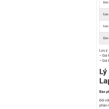
Bàn
bàn
bàn
Bàn
Lưu ý
– Giá 
– Giá 
Lý
La
Bàn p
Đối vớ
phần 