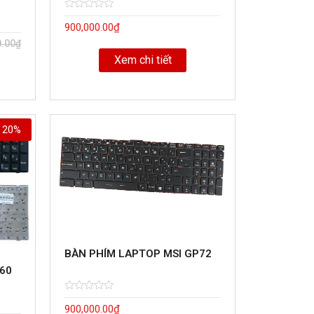
Rated
5
900,000.00
₫
0
out
0.00
₫
of
Xem chi tiết
20%
BÀN PHÍM LAPTOP MSI GP72
60
Rated
5
900,000.00
₫
0