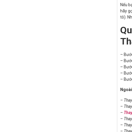
Nếu b
hãy gọ
tô). N
Qu
Th
– Bước
– Bước
– Bước
– Bước
– Bước
Ngoài
– Tha
– Tha
–
Thay
– Tha
– Tha
– Tha