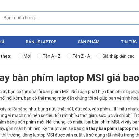
HỦ
BẢN LỀ LAPTOP
SẢN PHẨM
TIN TỨC
 theo:
Mới
Tên A - Z
Tên Z - A
Giá thấp đến cao
ay bàn phím laptop MSI giá bao
 tế, bạn có thể sửa lỗi bàn phím MSI. Nếu bạn phát hiện bàn phím bị chập
ối nối kém, bạn có thể mang máy đến chúng tôi sẽ giúp bạn vệ sinh hoặc 
xảy ra lỗi nặng như: bung nút, chết nút, đứt cáp, vào phím… thì hầu như
ững vi mạch nhỏ nên sẽ tiêu tốn rất nhiều thời gian, sức lực và chi phí. 
ím bằng bàn phím mới. Nói chung, có nhiều loại bàn phím MSI, vì vậy b
y, gần màn hình nền. Kỹ thuật viên sẽ báo giá
thay bàn phím laptop ms
 thị trường, dòng laptop MSI được sản xuất và sử dụng rất nhiều trong t