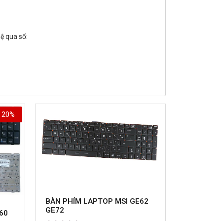
ệ qua số:
20%
BÀN PHÍM LAPTOP MSI GE62
GE72
60