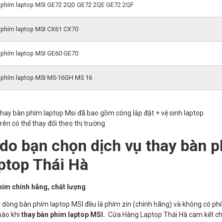
 phím laptop MSI GE72 2QD GE72 2QE GE72 2QF
 phím laptop MSI CX61 CX70
 phím laptop MSI GE60 GE70
 phím laptop MSI MS-16GH MS 16
thay bàn phím laptop Msi đã bao gồm công lắp đặt + vệ sinh laptop
trên có thể thay đổi theo thị trường
 do bạn chọn dịch vụ thay bàn p
ptop Thái Hà
hím chính hãng, chất lượng
i dòng bàn phím laptop MSI đều là phím zin (chính hãng) và không có ph
nào khi
thay bàn phím laptop MSI.
Cửa Hàng Laptop Thái Hà cam kết chấ