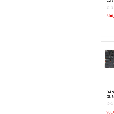
CX7
Rate
5
600
0
out
of
BÀN
GL6
Rate
5
900,
0