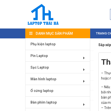
DANH MỤC SẢN PHẨM
TRANG C
Phụ kiện laptop
Sắp xếp
Bàn phím laptop
Magic Mouse
Pin Laptop
Th
Màn hình laptop
Sạc Laptop
– Thực
Ổ cứng laptop
hoặc m
Màn hình laptop
Pin Laptop
– Nếu 
Ổ cứng laptop
bởi nh
RAM laptop
bàn ph
Bàn phím laptop
của má
Sạc Laptop
– Trên