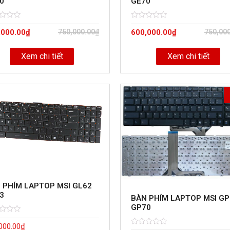
0
GE70
d
Rated
5
,000.00
₫
750,000.00
₫
600,000.00
₫
750,00
0
out
of
Xem chi tiết
Xem chi tiết
 PHÍM LAPTOP MSI GL62
3
BÀN PHÍM LAPTOP MSI GP
GP70
d
000.00
₫