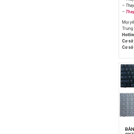
– Tha
–
Tha
Mọi yê
Trung
Hotli
Cơ sở 
Cơ sở 
BÀN