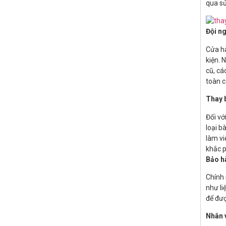
qua sử
Đội ng
Cửa hà
kiện. 
cũ, cá
toàn c
Thay 
Đối vớ
loại b
làm vi
khắc p
Bảo
h
Chính 
như li
để đượ
Nhân 