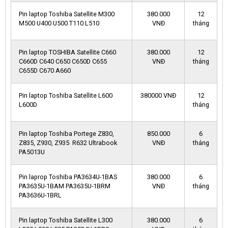
Pin laptop Toshiba Satellite M300
380.000
12
M500 U400 U500 T110 L510
VNĐ
tháng
Pin laptop TOSHIBA Satellite C660
380.000
12
C660D C640 C650 C650D C655
VNĐ
tháng
C655D C670 A660
Pin laptop Toshiba Satellite L600
380000 VNĐ
12
L600D
tháng
​Pin laptop Toshiba Portege Z830,
850.000
6
Z835, Z930, Z935 R632 Ultrabook
VNĐ
tháng
PA5013U
Pin laprop Toshiba PA3634U-1BAS
380.000
6
PA3635U-1BAM PA3635U-1BRM
VNĐ
tháng
PA3636U-1BRL
Pin laptop Toshiba Satellite L300
380.000
6