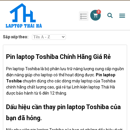
Phụ kiện laptop
Pin Laptop
Sạc Laptop
Màn hình laptop
Ổ cứng laptop
Bàn phím laptop
RAM laptop
Magic Mouse
Sắp xếp theo:
Pin laptop Toshiba Chính Hãng Giá Rẻ
Pin laptop Toshiba là bộ phân lưu trữ năng lượng cung cấp nguồn
điện năng giúp cho laptop có thể hoạt động được.
Pin laptop
Toshiba
chuyên dùng cho các dòng máy laptop của Toshiba
chính hãng chất lượng cao, giá rẻ tại Linh kiện laptop Thái Hà
được bảo hành từ 6 đến 12 tháng.
Dấu hiệu cần thay pin laptop Toshiba của
bạn đã hỏng.