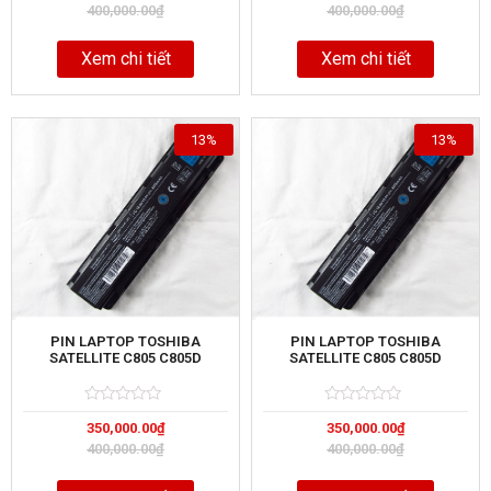
out
out
400,000.00
₫
400,000.00
₫
of
of
Xem chi tiết
Xem chi tiết
13%
13%
PIN LAPTOP TOSHIBA
PIN LAPTOP TOSHIBA
SATELLITE C805 C805D
SATELLITE C805 C805D
Rated
5
Rated
5
350,000.00
₫
350,000.00
₫
0
0
out
out
400,000.00
₫
400,000.00
₫
of
of