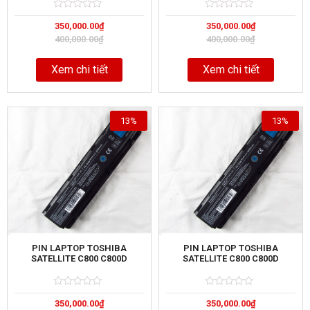
Rated
5
Rated
5
350,000.00
₫
350,000.00
₫
0
0
out
out
400,000.00
₫
400,000.00
₫
of
of
Xem chi tiết
Xem chi tiết
13%
13%
PIN LAPTOP TOSHIBA
PIN LAPTOP TOSHIBA
SATELLITE C800 C800D
SATELLITE C800 C800D
Rated
5
Rated
5
350,000.00
₫
350,000.00
₫
0
0