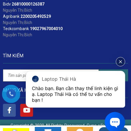
Bidv
2
6810000126387
Nguyễn Thị Bích
Agribank
2200205492529
Nguyễn Thị Bích
Teckcombank
19027967004010
Nguyễn Thị Bích
TÌM KIẾM
Tìm kiếm
Laptop Thái Hà
Chào bạn. Bạn cần thay thế linh kiện gì 
MẠNG XÃ HỘI
ạ. Laptop Thái Hà có thể tư vấn cho 
bạn ! 
Copyright © 2020 All Rights Resevered. Cung cấp bởi Linh