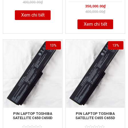
out
400,000.00
₫
Rated
5
of
350,000.00
₫
0
out
400,000.00
₫
of
Xem chi tiết
Xem chi tiết
13%
13%
PIN LAPTOP TOSHIBA
PIN LAPTOP TOSHIBA
SATELLITE C650 C650D
SATELLITE C655 C655D