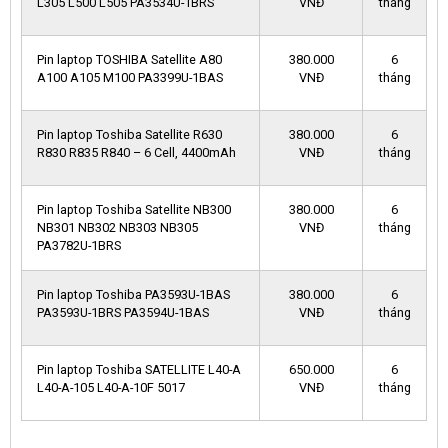
L305 L500 L505 PA3534U-1BRS
VNĐ
tháng
Pin laptop TOSHIBA Satellite A80
380.000
6
A100 A105 M100 PA3399U-1BAS
VNĐ
tháng
Pin laptop Toshiba Satellite R630
380.000
6
R830 R835 R840 – 6 Cell, 4400mAh
VNĐ
tháng
Pin laptop Toshiba Satellite NB300
380.000
6
NB301 NB302 NB303 NB305
VNĐ
tháng
PA3782U-1BRS
Pin laptop Toshiba PA3593U-1BAS
380.000
6
PA3593U-1BRS PA3594U-1BAS
VNĐ
tháng
Pin laptop Toshiba SATELLITE L40-A
650.000
6
L40-A-105 L40-A-10F 5017
VNĐ
tháng