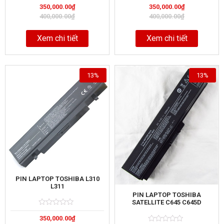
Rated
5
Rated
5
350,000.00
₫
350,000.00
₫
0
0
out
out
400,000.00
₫
400,000.00
₫
of
of
Xem chi tiết
Xem chi tiết
13%
13%
PIN LAPTOP TOSHIBA L310
L311
PIN LAPTOP TOSHIBA
SATELLITE C645 C645D
Rated
5
350,000.00
₫
0