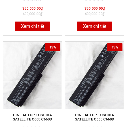
Rated
5
Rated
5
350,000.00
₫
350,000.00
₫
0
0
out
out
400,000.00
₫
400,000.00
₫
of
of
Xem chi tiết
Xem chi tiết
13%
13%
PIN LAPTOP TOSHIBA
PIN LAPTOP TOSHIBA
SATELLITE C660 C660D
SATELLITE C660 C660D