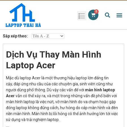
Phụ kiện laptop
Pin Laptop
Sạc Laptop
Màn hình laptop
Ổ cứng laptop
Bàn phím laptop
RAM laptop
Magic Mouse
Sắp xếp theo:
Dịch Vụ Thay Màn Hình
Laptop Acer
Mặc dù laptop Acer là một thương hiệu laptop lớn đáng tin
cậy, đáp ứng nhu cầu của các chuyên gia, sinh viên cũng như
người dùng phổ thông. Dù vậy các vấn để với
màn hình laptop
Acer
vẫn có thể xảy ra, và một trong những vấn đề phổ biến với
màn hình laptop là việc nứt, vỡ màn hình do va chạm hoặc gập
đóng laptop không đúng cách, hư hỏng do cáp màn hình và đèn
nền màn hình. Màn hình bị lỗi hỏng có thể ảnh hưởng lớn tới việc
sử dụng và trải nghiệm laptop.