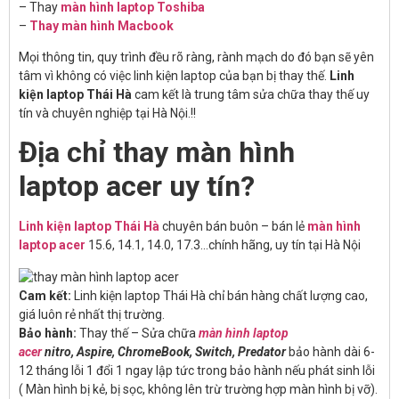
– Thay
màn hình laptop Toshiba
–
Thay màn hình Macbook
Mọi thông tin, quy trình đều rõ ràng, rành mạch do đó bạn sẽ yên
tâm vì không có việc linh kiện laptop của bạn bị thay thế.
Linh
kiện laptop Thái Hà
cam kết là trung tâm sửa chữa thay thế uy
tín và chuyên nghiệp tại Hà Nội.!!
Địa chỉ thay màn hình
laptop acer uy tín?
Linh kiện laptop Thái Hà
chuyên bán buôn – bán lẻ
màn hình
laptop acer
15.6, 14.1, 14.0, 17.3…chính hãng, uy tín tại Hà Nội
Cam kết:
Linh kiện laptop Thái Hà chỉ bán hàng chất lượng cao,
giá luôn rẻ nhất thị trường.
Bảo hành:
Thay thế – Sửa chữa
màn hình laptop
acer
nitro, Aspire, ChromeBook, Switch, Predator
bảo hành dài 6-
12 tháng lỗi 1 đổi 1 ngay lập tức trong bảo hành nếu phát sinh lỗi
( Màn hình bị kẻ, bị sọc, không lên trừ trường hợp màn hình bị vỡ).