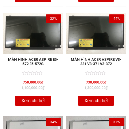
32%
44%
MÀN HÌNH ACER ASPIRE E5-
MÀN HÌNH ACER ASPIRE V3-
572 E5-572G
331 V3-371 V3-372
Rated
5
Rated
5
750,000.00
₫
730,000.00
₫
0
0
out
out
1,100,000.00
₫
1,300,000.00
₫
of
of
Xem chi tiết
Xem chi tiết
34%
37%