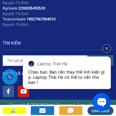
Nguyễn Thị Bích
Agribank
2200205492529
Nguyễn Thị Bích
Teckcombank
19027967004010
Nguyễn Thị Bích
TÌM KIẾM
Tìm kiếm
Laptop Thái Hà
Chào bạn. Bạn cần thay thế linh kiện gì 
MẠNG XÃ HỘI
ạ. Laptop Thái Hà có thể tư vấn cho 
bạn ! 
Copyright © 2020 All Rights Resevered. Cung cấp bởi Linh
Kiện Laptop Thái Hà
CHAT ZALO