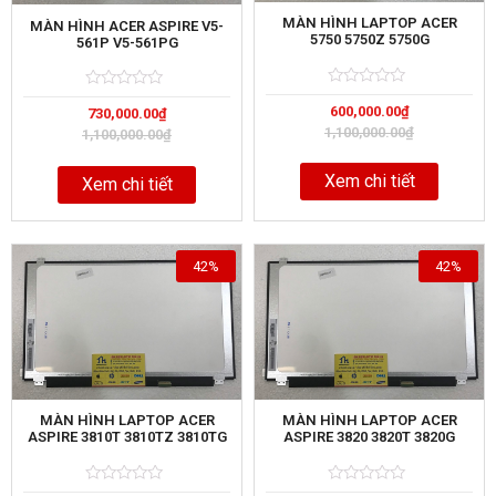
MÀN HÌNH LAPTOP ACER
MÀN HÌNH ACER ASPIRE V5-
5750 5750Z 5750G
561P V5-561PG
Rated
5
Rated
5
600,000.00
₫
0
730,000.00
₫
0
out
out
1,100,000.00
₫
1,100,000.00
₫
of
of
Xem chi tiết
Xem chi tiết
42%
42%
MÀN HÌNH LAPTOP ACER
MÀN HÌNH LAPTOP ACER
ASPIRE 3810T 3810TZ 3810TG
ASPIRE 3820 3820T 3820G
Rated
5
Rated
5