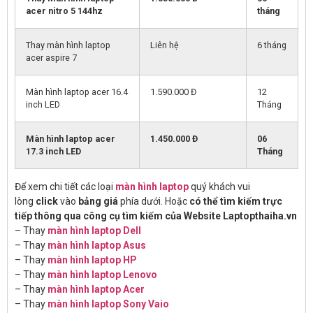
acer nitro 5 144hz
tháng
Thay màn hình laptop
Liên hệ
6 tháng
acer aspire 7
Màn hình laptop acer 16.4
1.590.000 Đ
12
inch LED
Tháng
Màn hình laptop acer
1.450.000 Đ
06
17.3 inch LED
Tháng
Để xem chi tiết các loại
màn hình laptop
quý khách vui
lòng
click
vào
bảng giá
phía dưới. Hoặc
có thể tìm kiếm trực
tiếp thông qua công cụ tìm kiếm của Website Laptopthaiha.vn
– Thay
màn hình laptop Dell
– Thay
màn hình laptop Asus
– Thay
màn hình laptop HP
– Thay
màn hình laptop Lenovo
– Thay
màn hình laptop Acer
– Thay
màn hình laptop Sony Vaio