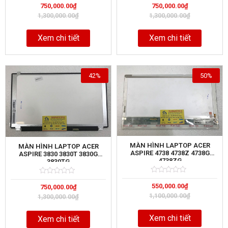
750,000.00
₫
750,000.00
₫
0
0
out
out
1,300,000.00
₫
1,300,000.00
₫
of
of
Xem chi tiết
Xem chi tiết
42%
50%
MÀN HÌNH LAPTOP ACER
MÀN HÌNH LAPTOP ACER
ASPIRE 4738 4738Z 4738G
ASPIRE 3830 3830T 3830G
4738ZG
3830TG
Rated
5
Rated
5
550,000.00
₫
0
750,000.00
₫
0
out
out
1,100,000.00
₫
1,300,000.00
₫
of
of
Xem chi tiết
Xem chi tiết