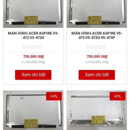
MÀN HÌNH ACER ASPIRE V3-
MÀN HÌNH ACER ASPIRE V5-
472 V3-472G
473 V5-473G V5-473P
Rated
5
Rated
5
730,000.00
₫
730,000.00
₫
0
0
out
out
1,100,000.00
₫
1,150,000.00
₫
of
of
Xem chi tiết
Xem chi tiết
34%
45%