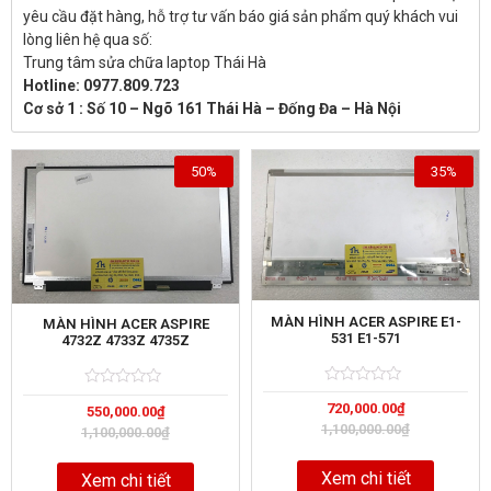
yêu cầu đặt hàng, hỗ trợ tư vấn báo giá sản phẩm quý khách vui
lòng liên hệ qua số:
Trung tâm sửa chữa laptop Thái Hà
Hotline: 0977.809.723
Cơ sở 1 : Số 10 – Ngõ 161 Thái Hà – Đống Đa – Hà Nội
50%
35%
MÀN HÌNH ACER ASPIRE E1-
MÀN HÌNH ACER ASPIRE
531 E1-571
4732Z 4733Z 4735Z
Rated
5
Rated
5
720,000.00
₫
0
550,000.00
₫
0
out
out
1,100,000.00
₫
1,100,000.00
₫
of
of
Xem chi tiết
Xem chi tiết