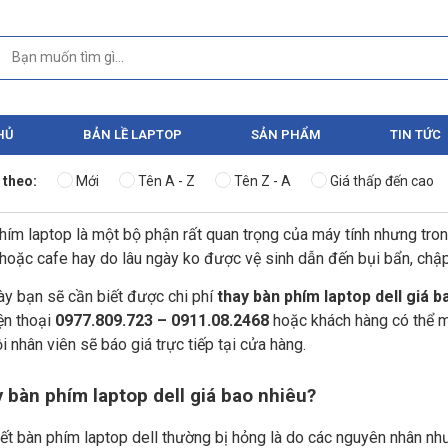
HỦ
BẢN LỀ LAPTOP
SẢN PHẨM
TIN TỨC
 theo:
Mới
Tên A - Z
Tên Z - A
Giá thấp đến cao
hím laptop là một bộ phận rất quan trọng của máy tính nhưng tron
hoặc cafe hay do lâu ngày ko được vệ sinh dẫn đến bụi bẩn, chập 
ày bạn sẽ cần biết được chi phí
thay bàn phím laptop dell giá b
ện thoại
0977.809.723 – 0911.08.2468
hoặc khách hàng có thể m
i nhân viên sẽ báo giá trực tiếp tại cửa hàng.
 bàn phím laptop dell giá bao nhiêu?
ết bàn phím laptop dell thường bị hỏng là do các nguyên nhân như 