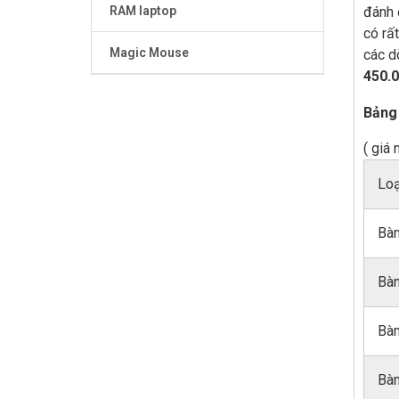
đánh 
RAM laptop
có rấ
Magic Mouse
các 
450.
Bảng 
( giá
Loạ
Bàn
Bàn
Bàn
Bàn