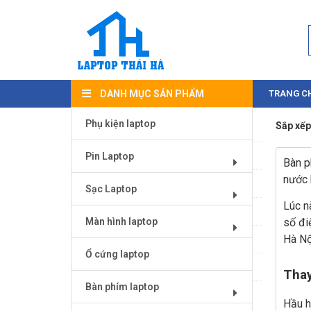
DANH MỤC SẢN PHẨM
TRANG C
Phụ kiện laptop
Sắp xếp
Bàn phím laptop
Magic Mouse
Pin Laptop
Bàn p
nước 
Màn hình laptop
Sạc Laptop
Lúc n
Ổ cứng laptop
Màn hình laptop
số đi
Hà Nộ
Pin Laptop
Ổ cứng laptop
RAM laptop
Thay
Bàn phím laptop
Sạc Laptop
Hầu h