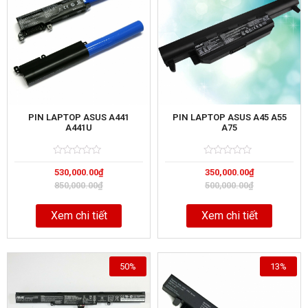
PIN LAPTOP ASUS A441
PIN LAPTOP ASUS A45 A55
A441U
A75
Rated
5
Rated
5
530,000.00
₫
350,000.00
₫
0
0
out
out
850,000.00
₫
500,000.00
₫
of
of
Xem chi tiết
Xem chi tiết
50%
13%