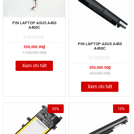
PIN LAPTOP ASUS A450
A450C
Rated
5
PIN LAPTOP ASUS A450
550,000.00
₫
0
A450C
out
1,100,000.00
₫
of
Rated
5
Xem chi tiết
350,000.00
₫
0
out
400,000.00
₫
of
Xem chi tiết
55%
13%