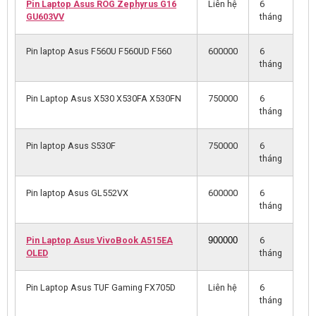
Pin Laptop Asus ROG Zephyrus G16
Liên hệ
6
GU603VV
tháng
Pin laptop Asus F560U F560UD F560
600000
6
tháng
Pin Laptop Asus X530 X530FA X530FN
750000
6
tháng
Pin laptop Asus S530F
750000
6
tháng
Pin laptop Asus GL552VX
600000
6
tháng
Pin Laptop Asus VivoBook A515EA
6
900000
OLED
tháng
Pin Laptop Asus TUF Gaming FX705D
Liên hệ
6
tháng