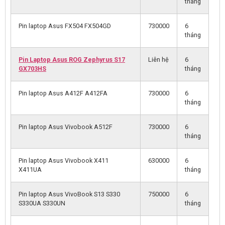
tháng
Pin laptop Asus FX504 FX504GD
730000
6
tháng
Pin Laptop Asus ROG Zephyrus S17
Liên hệ
6
GX703HS
tháng
Pin laptop Asus A412F A412FA
730000
6
tháng
Pin laptop Asus Vivobook A512F
730000
6
tháng
Pin laptop Asus Vivobook X411
630000
6
X411UA
tháng
Pin laptop Asus VivoBook S13 S330
750000
6
S330UA S330UN
tháng