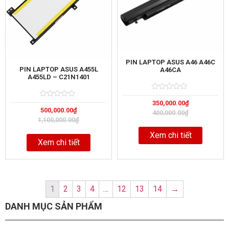
PIN LAPTOP ASUS A46 A46C
PIN LAPTOP ASUS A455L
A46CA
A455LD – C21N1401
Rated
5
350,000.00
₫
0
Rated
5
out
500,000.00
₫
0
400,000.00
₫
of
out
1,100,000.00
₫
of
Xem chi tiết
Xem chi tiết
1
2
3
4
…
12
13
14
→
DANH MỤC SẢN PHẨM