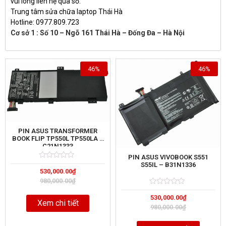
vui lòng liên hệ qua số:
Trung tâm sửa chữa laptop Thái Hà
Hotline: 0977.809.723
Cơ sở 1 : Số 10 – Ngõ 161 Thái Hà – Đống Đa – Hà Nội
46%
46%
PIN ASUS TRANSFORMER
BOOK FLIP TP550L TP550LA –
C21N1333
PIN ASUS VIVOBOOK S551
S55IL – B31N1336
Rated
5
530,000.00
₫
0
out
980,000.00
₫
of
Rated
5
530,000.00
₫
0
Xem chi tiết
out
980,000.00
₫
of