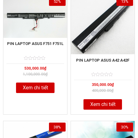
52%
13%
PIN LAPTOP ASUS F751 F751L
PIN LAPTOP ASUS A42 A42F
Rated
5
530,000.00
₫
0
out
1,100,000.00
₫
of
Rated
5
350,000.00
₫
0
Xem chi tiết
out
400,000.00
₫
of
Xem chi tiết
38%
30%