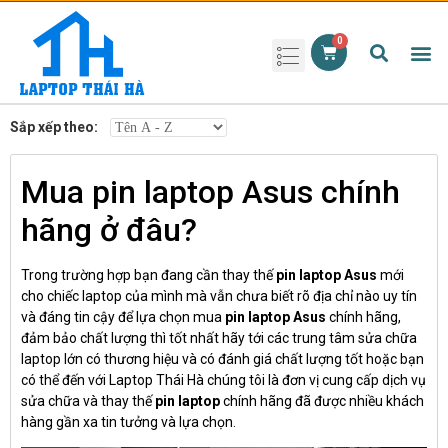
Phụ kiện laptop
Pin Laptop
Sạc Laptop
Màn hình laptop
Ổ cứng laptop
Bàn phím laptop
RAM laptop
Magic Mouse
Sắp xếp theo:
Mua pin laptop Asus chính
hãng ở đâu?
Trong trường hợp bạn đang cần thay thế
pin laptop Asus
mới
cho chiếc laptop của mình mà vẫn chưa biết rõ địa chỉ nào uy tín
và đáng tin cậy để lựa chọn mua
pin laptop Asus
chính hãng,
đảm bảo chất lượng thì tốt nhất hãy tới các trung tâm sửa chữa
laptop lớn có thương hiệu và có đánh giá chất lượng tốt hoặc bạn
có thể đến với Laptop Thái Hà chúng tôi là đơn vị cung cấp dịch vụ
sửa chữa và thay thế
pin laptop
chính hãng đã được nhiều khách
hàng gần xa tin tưởng và lựa chọn.