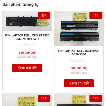
Sản phẩm tương tự
50%
17%
PIN LAPTOP DELL XPS 15 9550
9560 9570 97WH
Rated
5
PIN LAPTOP DELL INSPIRON
800,000.00
₫
0
5520 5530
out
1,600,000.00
₫
of
Rated
5
Xem chi tiết
500,000.00
₫
0
out
600,000.00
₫
of
Xem chi tiết
13%
17%