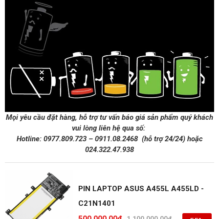
Mọi yêu cầu đặt hàng, hỗ trợ tư vấn báo giá sản phẩm quý khách
vui lòng liên hệ qua số:
Hotline:
0977.809.723
–
0911.08.2468
(hỗ trợ 24/24)
hoặc
024.322.47.938
PIN LAPTOP ASUS A455L A455LD -
C21N1401
500,000.00
₫
1,100,000.00
₫