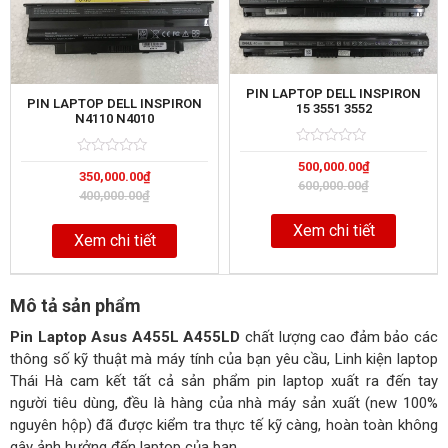
PIN LAPTOP DELL INSPIRON
PIN LAPTOP DELL INSPIRON
15 3551 3552
N4110 N4010
Rated
5
Rated
5
500,000.00
₫
0
350,000.00
₫
0
out
600,000.00
₫
out
of
400,000.00
₫
of
Xem chi tiết
Xem chi tiết
Mô tả sản phẩm
Pin Laptop Asus A455L A455LD
chất lượng cao đảm bảo các
thông số kỹ thuật mà máy tính của bạn yêu cầu, Linh kiện laptop
Thái Hà cam kết tất cả sản phẩm pin laptop xuất ra đến tay
người tiêu dùng, đều là hàng của nhà máy sản xuất (new 100%
nguyên hộp) đã được kiểm tra thực tế kỹ càng, hoàn toàn không
gây ảnh hưởng đến laptop của bạn.