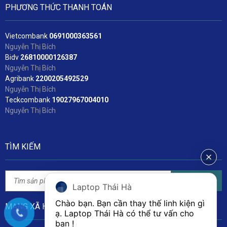
PHƯƠNG THỨC THANH TOÁN
Vietcombank
06
91000363561
Nguyễn Thị Bích
Bidv
2
6810000126387
Nguyễn Thị Bích
Agribank
2200205492529
Nguyễn Thị Bích
Teckcombank
19027967004010
Nguyễn Thị Bích
TÌM KIẾM
Tìm kiếm
Laptop Thái Hà
Chào bạn. Bạn cần thay thế linh kiện gì 
MẠNG XÃ HỘI
ạ. Laptop Thái Hà có thể tư vấn cho 
bạn ! 