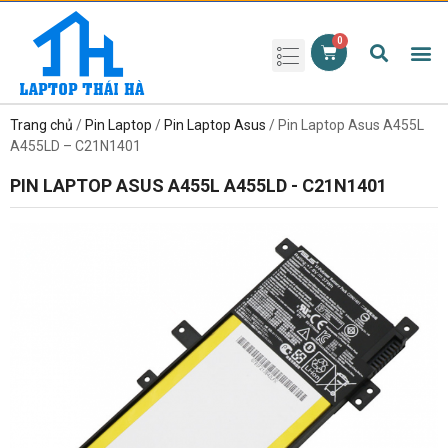
Phụ kiện laptop
Pin Laptop
Sạc Laptop
Màn hình laptop
Ổ cứng laptop
Bàn phím laptop
RAM laptop
Magic Mouse
Trang chủ
/
Pin Laptop
/
Pin Laptop Asus
/ Pin Laptop Asus A455L
A455LD – C21N1401
PIN LAPTOP ASUS A455L A455LD - C21N1401