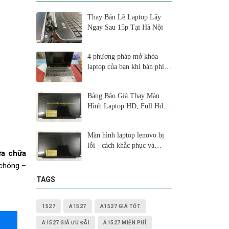
Thay Bản Lề Laptop Lấy
Ngay Sau 15p Tại Hà Nội
4 phương pháp mở khóa
laptop của bạn khi bàn phím
không hoạt động
Bảng Báo Giá Thay Màn
Hình Laptop HD, Full Hd,
2K, 4K
Màn hình laptop lenovo bị
lỗi - cách khắc phục và
ửa chữa
nguyên nhân lấy ngay sau
 chóng –
15p
TAGS
1527
A1527
A1527 GIÁ TỐT
A1527 GIÁ ƯU ĐÃI
A1527 MIỄN PHÍ