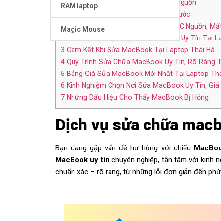
1.3
Sửa MacBook Lỗi Không Lên Nguồn
RAM laptop
1.4
Khắc Phục MacBook Bị Vào Nước
1.5
Sửa MacBook Lỗi Mainboard, IC Nguồn, Mấ
Magic Mouse
2
Vì Sao Chọn Dịch Vụ Sửa MacBook Uy Tín Tại L
3
Cam Kết Khi Sửa MacBook Tại Laptop Thái Hà
4
Quy Trình Sửa Chữa MacBook Uy Tín, Rõ Ràng 
5
Bảng Giá Sửa MacBook Mới Nhất Tại Laptop Thá
6
Kinh Nghiệm Chọn Nơi Sửa MacBook Uy Tín, Giá
7
Những Dấu Hiệu Cho Thấy MacBook Bị Hỏng
Dịch vụ sửa chữa macbo
Bạn đang gặp vấn đề hư hỏng với chiếc
MacBo
MacBook uy tín
chuyên nghiệp, tận tâm với kinh 
chuẩn xác – rõ ràng, từ những lỗi đơn giản đến phứ