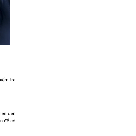
kiểm tra
 lên đến
òn để có