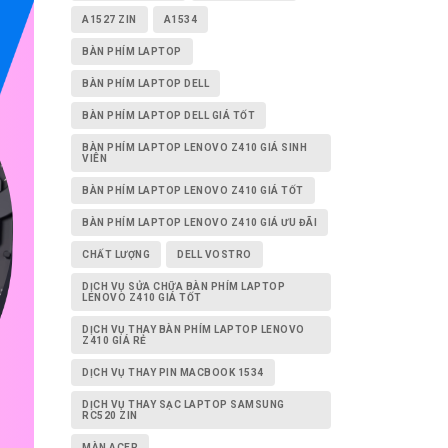
A1527 ZIN
A1534
BÀN PHÍM LAPTOP
BÀN PHÍM LAPTOP DELL
BÀN PHÍM LAPTOP DELL GIÁ TỐT
BÀN PHÍM LAPTOP LENOVO Z410 GIÁ SINH
VIÊN
BÀN PHÍM LAPTOP LENOVO Z410 GIÁ TỐT
BÀN PHÍM LAPTOP LENOVO Z410 GIÁ ƯU ĐÃI
CHẤT LƯỢNG
DELL VOSTRO
DỊCH VỤ SỬA CHỮA BÀN PHÍM LAPTOP
LENOVO Z410 GIÁ TỐT
DỊCH VỤ THAY BÀN PHÍM LAPTOP LENOVO
Z410 GIÁ RẺ
DỊCH VỤ THAY PIN MACBOOK 1534
DỊCH VỤ THAY SẠC LAPTOP SAMSUNG
RC520 ZIN
MÀN ACER