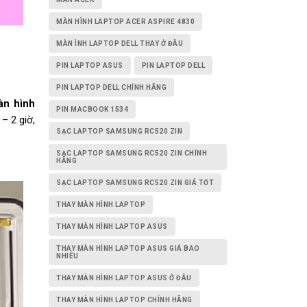
MÀN HÌNH LAPTOP ACER ASPIRE 4830
MÀN ÌNH LAPTOP DELL THAY Ở ĐÂU
PIN LAPTOP ASUS
PIN LAPTOP DELL
PIN LAPTOP DELL CHÍNH HÃNG
àn hình
PIN MACBOOK 1534
– 2 giờ,
SẠC LAPTOP SAMSUNG RC520 ZIN
SẠC LAPTOP SAMSUNG RC520 ZIN CHÍNH
HÃNG
SẠC LAPTOP SAMSUNG RC520 ZIN GIÁ TỐT
THAY MÀN HÌNH LAPTOP
THAY MÀN HÌNH LAPTOP ASUS
THAY MÀN HÌNH LAPTOP ASUS GIÁ BAO
NHIÊU
THAY MÀN HÌNH LAPTOP ASUS Ở ĐÂU
THAY MÀN HÌNH LAPTOP CHÍNH HÃNG