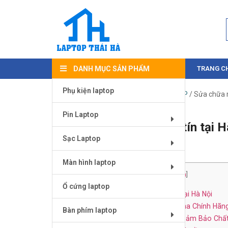
DANH MỤC SẢN PHẨM
TRANG C
Phụ kiện laptop
Trang chủ
/
DỊCH VỤ SỬA CHỮA LAPTOP
/ Sửa chữa 
Pin Laptop
Sửa chữa macbook uy tín tại 
Sạc Laptop
Tháng Tư 12, 2025
Màn hình laptop
Mục Lục
[
Ẩn
]
Ổ cứng laptop
1
Dịch vụ sửa chữa macbook uy tín tại Hà Nội
1.1
Thay Màn Hình MacBook Retina Chính Hãn
Bàn phím laptop
1.2
Thay Pin MacBook An Toàn, Đảm Bảo Chấ