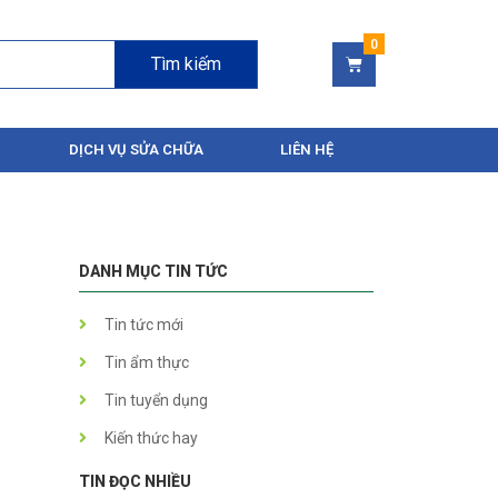
Tìm kiếm
DỊCH VỤ SỬA CHỮA
LIÊN HỆ
DANH MỤC TIN TỨC
Tin tức mới
Tin ẩm thực
Tin tuyển dụng
Kiến thức hay
TIN ĐỌC NHIỀU