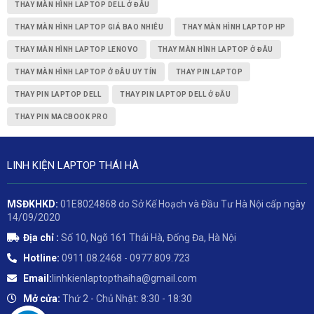
THAY MÀN HÌNH LAPTOP DELL Ở ĐÂU
THAY MÀN HÌNH LAPTOP GIÁ BAO NHIÊU
THAY MÀN HÌNH LAPTOP HP
THAY MÀN HÌNH LAPTOP LENOVO
THAY MÀN HÌNH LAPTOP Ở ĐÂU
THAY MÀN HÌNH LAPTOP Ở ĐÂU UY TÍN
THAY PIN LAPTOP
THAY PIN LAPTOP DELL
THAY PIN LAPTOP DELL Ở ĐÂU
THAY PIN MACBOOK PRO
LINH KIỆN LAPTOP THÁI HÀ
MSĐKHKD:
01E8024868 do Sở Kế Hoạch và Đầu Tư Hà Nội cấp ngày
14/09/2020
Địa chỉ :
Số 10, Ngõ 161 Thái Hà, Đống Đa, Hà Nội
Hotline:
0911.08.2468 - 0977.809.723
Email:
linhkienlaptopthaiha@gmail.com
Mở cửa:
Thứ 2 - Chủ Nhật: 8:30 - 18:30