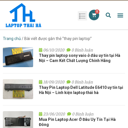
Phụ kiện laptop
Pin Laptop
Sạc Laptop
Màn hình laptop
Ổ cứng laptop
Bàn phím laptop
RAM laptop
Magic Mouse
Trang chủ
/ Bài viết được gắn thẻ “thay pin laptop”
06/10/2020
0 Bình luận
Thay pin laptop sony vaio ở đâu uy tín tại Hà
Nội – Cam Kết Chất Lượng Chính Hãng
18/09/2020
0 Bình luận
Thay Pin Laptop Dell Latitude E6410 uy tín tại
Hà Nội – Linh kiện laptop thái hà
23/06/2020
0 Bình luận
Mua Pin Laptop Acer Ở Đâu Uy Tín Tại Hà
Đông