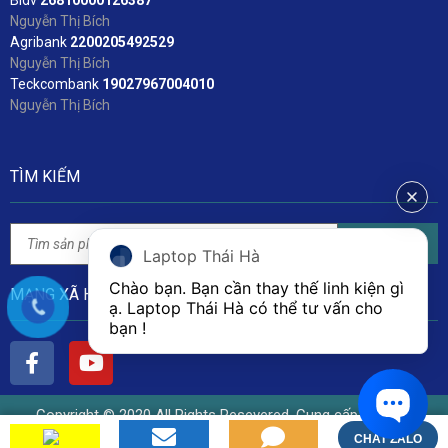
Bidv
2
6810000126387
Nguyễn Thị Bích
Agribank
2200205492529
Nguyễn Thị Bích
Teckcombank
19027967004010
Nguyễn Thị Bích
TÌM KIẾM
Tìm kiếm
Laptop Thái Hà
Chào bạn. Bạn cần thay thế linh kiện gì 
MẠNG XÃ HỘI
ạ. Laptop Thái Hà có thể tư vấn cho 
bạn ! 
Copyright © 2020 All Rights Resevered. Cung cấp bởi Linh
Kiện Laptop Thái Hà
CHAT ZALO