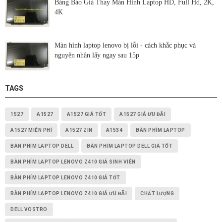
Bảng Báo Giá Thay Màn Hình Laptop HD, Full Hd, 2K,
4K
Màn hình laptop lenovo bị lỗi - cách khắc phục và
nguyên nhân lấy ngay sau 15p
TAGS
1527
A1527
A1527 GIÁ TỐT
A1527 GIÁ ƯU ĐÃI
A1527 MIỄN PHÍ
A1527 ZIN
A1534
BÀN PHÍM LAPTOP
BÀN PHÍM LAPTOP DELL
BÀN PHÍM LAPTOP DELL GIÁ TỐT
BÀN PHÍM LAPTOP LENOVO Z410 GIÁ SINH VIÊN
BÀN PHÍM LAPTOP LENOVO Z410 GIÁ TỐT
BÀN PHÍM LAPTOP LENOVO Z410 GIÁ ƯU ĐÃI
CHẤT LƯỢNG
DELL VOSTRO