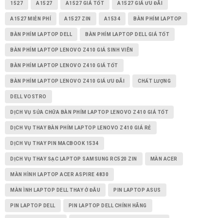
1527
A1527
A1527 GIÁ TỐT
A1527 GIÁ ƯU ĐÃI
A1527 MIỄN PHÍ
A1527 ZIN
A1534
BÀN PHÍM LAPTOP
BÀN PHÍM LAPTOP DELL
BÀN PHÍM LAPTOP DELL GIÁ TỐT
BÀN PHÍM LAPTOP LENOVO Z410 GIÁ SINH VIÊN
BÀN PHÍM LAPTOP LENOVO Z410 GIÁ TỐT
BÀN PHÍM LAPTOP LENOVO Z410 GIÁ ƯU ĐÃI
CHẤT LƯỢNG
DELL VOSTRO
DỊCH VỤ SỬA CHỮA BÀN PHÍM LAPTOP LENOVO Z410 GIÁ TỐT
DỊCH VỤ THAY BÀN PHÍM LAPTOP LENOVO Z410 GIÁ RẺ
DỊCH VỤ THAY PIN MACBOOK 1534
DỊCH VỤ THAY SẠC LAPTOP SAMSUNG RC520 ZIN
MÀN ACER
MÀN HÌNH LAPTOP ACER ASPIRE 4830
MÀN ÌNH LAPTOP DELL THAY Ở ĐÂU
PIN LAPTOP ASUS
PIN LAPTOP DELL
PIN LAPTOP DELL CHÍNH HÃNG