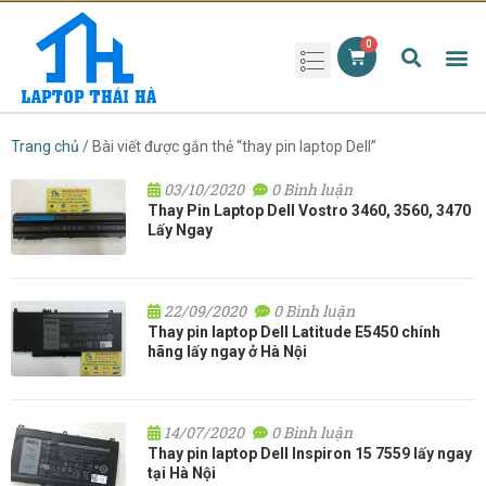
Phụ kiện laptop
Pin Laptop
Sạc Laptop
Màn hình laptop
Ổ cứng laptop
Bàn phím laptop
RAM laptop
Magic Mouse
Trang chủ
/ Bài viết được gắn thẻ “thay pin laptop Dell”
03/10/2020
0 Bình luận
Thay Pin Laptop Dell Vostro 3460, 3560, 3470
Lấy Ngay
22/09/2020
0 Bình luận
Thay pin laptop Dell Latitude E5450 chính
hãng lấy ngay ở Hà Nội
14/07/2020
0 Bình luận
Thay pin laptop Dell Inspiron 15 7559 lấy ngay
tại Hà Nội