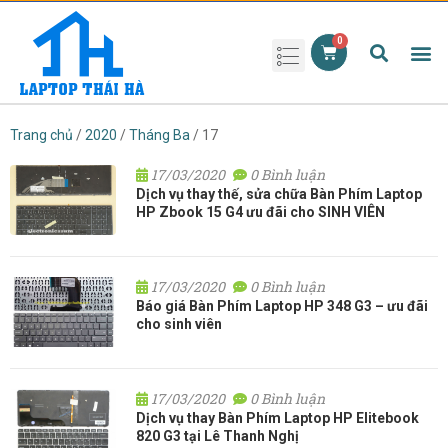
Phụ kiện laptop
Pin Laptop
Sạc Laptop
Màn hình laptop
Ổ cứng laptop
Bàn phím laptop
RAM laptop
Magic Mouse
Trang chủ
/
2020
/
Tháng Ba
/ 17
17/03/2020
0 Bình luận
Dịch vụ thay thế, sửa chữa Bàn Phím Laptop
HP Zbook 15 G4 ưu đãi cho SINH VIÊN
17/03/2020
0 Bình luận
Báo giá Bàn Phím Laptop HP 348 G3 – ưu đãi
cho sinh viên
17/03/2020
0 Bình luận
Dịch vụ thay Bàn Phím Laptop HP Elitebook
820 G3 tại Lê Thanh Nghị