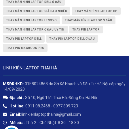
THAY MÀN HÌNH LAPTOP DELL Ở ĐÂU
THAY MÀN HÌNH LAPTOP GIÁ BAO NHIÊU
THAY MÀN HÌNH LAPTOP HP
THAY MÀN HÌNH LAPTOP LENOVO
THAY MÀN HÌNH LAPTOP Ở ĐÂU
THAY MÀN HÌNH LAPTOP Ở ĐÂU UY TÍN
THAY PIN LAPTOP
THAY PIN LAPTOP DELL
THAY PIN LAPTOP DELL Ở ĐÂU
THAY PIN MACBOOK PRO
LINH KIỆN LAPTOP THÁI HÀ
MSĐKHKD:
01E8024868 do Sở Kế Hoạch và Đầu Tư Hà Nội cấp ngày
14/09/2020
Địa chỉ :
Số 10, Ngõ 161 Thái Hà, Đống Đa, Hà Nội
Hotline:
0911.08.2468 - 0977.809.723
Email:
linhkienlaptopthaiha@gmail.com
Mở cửa:
Thứ 2 - Chủ Nhật: 8:30 - 18:30