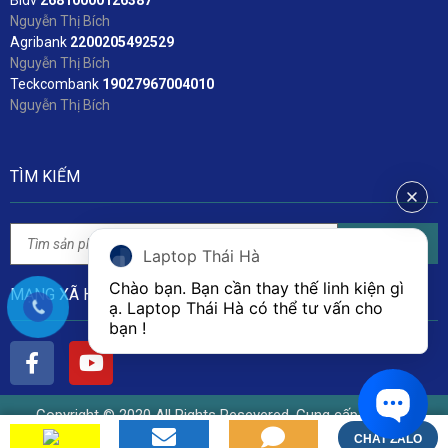
Bidv
2
6810000126387
Nguyễn Thị Bích
Agribank
2200205492529
Nguyễn Thị Bích
Teckcombank
19027967004010
Nguyễn Thị Bích
TÌM KIẾM
Tìm kiếm
Laptop Thái Hà
Chào bạn. Bạn cần thay thế linh kiện gì 
MẠNG XÃ HỘI
ạ. Laptop Thái Hà có thể tư vấn cho 
bạn ! 
Copyright © 2020 All Rights Resevered. Cung cấp bởi Linh
Kiện Laptop Thái Hà
CHAT ZALO