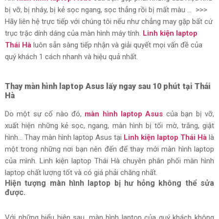
bị vỡ, bị nháy, bị kẻ sọc ngang, sọc thẳng rồi bị mất màu … >>>
Hãy liên hệ trực tiếp với chúng tôi nếu như chẳng may gặp bất cứ
trục trặc dính dáng của màn hình máy tính.
Linh kiện laptop
Thái Hà
luôn sẵn sàng tiếp nhận và giải quyết mọi vấn đề của
quý khách 1 cách nhanh và hiệu quả nhất.
Thay màn hình laptop Asus lấy ngay sau 10 phút tại Thái
Hà
Do một sự cố nào đó,
màn hình laptop Asus
của bạn bị vỡ,
xuất hiện những kẻ sọc, ngang, màn hình bị tối mờ, trắng, giật
hình… Thay màn hình laptop Asus tại
Linh kiện laptop Thái Hà
là
một trong những nơi bạn nên đến để thay mới màn hình laptop
của mình. Linh kiện laptop Thái Hà chuyên phân phối màn hình
laptop chất lượng tốt và có giá phải chăng nhất.
Hiện tượng màn hình laptop bị hư hỏng không thể sửa
được.
Với những biểu hiện sau, màn hình laptop của quý khách không