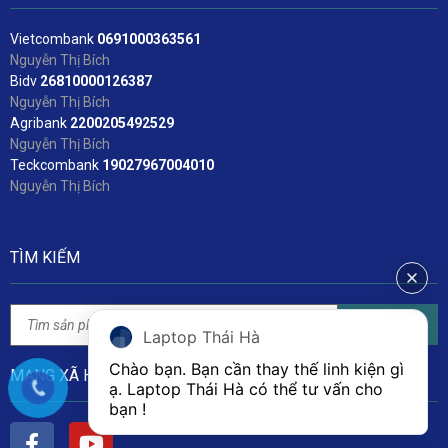
Vietcombank
06
91000363561
Nguyễn Thị Bích
Bidv
2
6810000126387
Nguyễn Thị Bích
Agribank
2200205492529
Nguyễn Thị Bích
Teckcombank
19027967004010
Nguyễn Thị Bích
TÌM KIẾM
Tìm kiếm
Laptop Thái Hà
Chào bạn. Bạn cần thay thế linh kiện gì 
MẠNG XÃ HỘI
ạ. Laptop Thái Hà có thể tư vấn cho 
bạn ! 