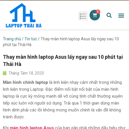
Phụ kiện laptop
Pin Laptop
Sạc Laptop
Màn hình laptop
Ổ cứng laptop
Bàn phím laptop
RAM laptop
Magic Mouse
Trang chủ
/
Tin tức
/ Thay màn hình laptop Asus lấy ngay sau 10
phút tại Thái Hà
Thay màn hình laptop Asus lấy ngay sau 10 phút tại
Thái Hà
Tháng Tám 18, 2020
Màn hình chính laptop
là linh kiện nhạy cảm nhất trong những
linh kiện trong Laptop. Đặc điểm nổi bật nổi bật của màn hình
laptop là cực kỳ mỏng manh dễ vỡ cùng tính chất thường xuyên
tiếp xúc luôn với người sử dụng. Trải qua 1 thời gian dùng màn
hình dính phải các lỗi không mong muốn chính là vấn đề không
tránh được.
Khi
màn hình laptop Asus
của bạn gặp phải những dấu hiệu như