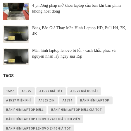
4 phương pháp mở khóa laptop của bạn khi bàn phím
không hoạt động
Bảng Báo Giá Thay Màn Hình Laptop HD, Full Hd, 2K,
4K
Màn hình laptop lenovo bị lỗi - cách khắc phục và
nguyên nhân lấy ngay sau 15p
TAGS
1527
A1527
A1527 GIÁ TỐT
A1527 GIÁ ƯU ĐÃI
A1527 MIỄN PHÍ
A1527 ZIN
A1534
BÀN PHÍM LAPTOP
BÀN PHÍM LAPTOP DELL
BÀN PHÍM LAPTOP DELL GIÁ TỐT
BÀN PHÍM LAPTOP LENOVO Z410 GIÁ SINH VIÊN
BÀN PHÍM LAPTOP LENOVO Z410 GIÁ TỐT