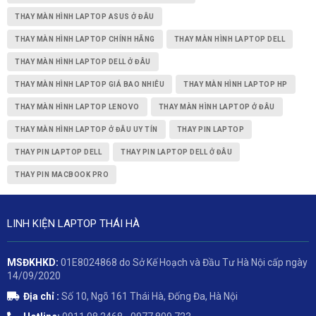
THAY MÀN HÌNH LAPTOP ASUS Ở ĐÂU
THAY MÀN HÌNH LAPTOP CHÍNH HÃNG
THAY MÀN HÌNH LAPTOP DELL
THAY MÀN HÌNH LAPTOP DELL Ở ĐÂU
THAY MÀN HÌNH LAPTOP GIÁ BAO NHIÊU
THAY MÀN HÌNH LAPTOP HP
THAY MÀN HÌNH LAPTOP LENOVO
THAY MÀN HÌNH LAPTOP Ở ĐÂU
THAY MÀN HÌNH LAPTOP Ở ĐÂU UY TÍN
THAY PIN LAPTOP
THAY PIN LAPTOP DELL
THAY PIN LAPTOP DELL Ở ĐÂU
THAY PIN MACBOOK PRO
LINH KIỆN LAPTOP THÁI HÀ
MSĐKHKD:
01E8024868 do Sở Kế Hoạch và Đầu Tư Hà Nội cấp ngày
14/09/2020
Địa chỉ :
Số 10, Ngõ 161 Thái Hà, Đống Đa, Hà Nội