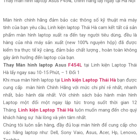
Thay màn hình laptop Asus F454L chính hãng lấy ngay tại Hà Nội
Màn hình chính hãng đảm bảo các thông số kỹ thuật mà máy
tính của bạn yêu cầu, Linh kiện laptop Thái Hà cam kết tất cả sản
phẩm màn hình laptop xuất ra đến tay người tiêu dùng, đều là
hàng của nhà máy sản xuất (new 100% nguyên hộp) đã được
kiểm tra thực tế kỹ càng, đảm bảo chất lượng , hoàn toàn không
gây ảnh hưởng đến laptop của bạn.
Thay Màn hình laptop Asus
F454L
tại Linh kiện Laptop Thái
Hà lấy ngay sau 10-15 Phút, – 1 Đổi 1
Khi mua màn hình laptop tại
Linh kiện Laptop Thái Hà
bạn được
cung cấp màn hình Chính Hãng với mức chi phí rẻ nhất, nhanh
nhất, bảo hành dài nhất. Với chính sách bảo hành màn hình
Laptop một đổi một ngay lập tức trong suốt thời gian 12
Tháng.
Linh kiện Laptop Thái Hà
luôn muốn mang đến cho quý
khách hàng sự hài lòng và yên tâm nhất.
Chúng tôi luôn sẵn hàng, đầy đủ loại màn hình để cung cấp cho
các hãng laptop như: Dell, Sony Vaio, Asus, Acer, Hp, Lenovo,