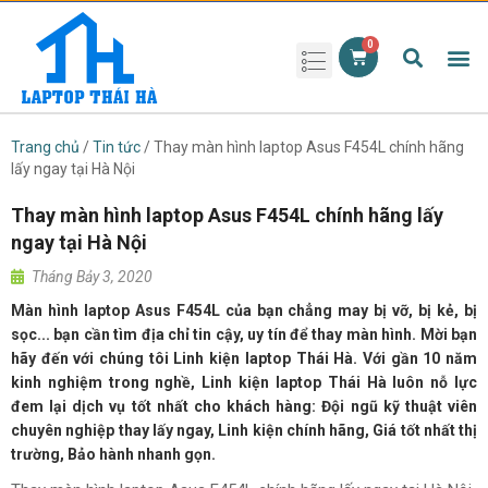
Phụ kiện laptop
Pin Laptop
Sạc Laptop
Màn hình laptop
Ổ cứng laptop
Bàn phím laptop
RAM laptop
Magic Mouse
Trang chủ
/
Tin tức
/ Thay màn hình laptop Asus F454L chính hãng
lấy ngay tại Hà Nội
Thay màn hình laptop Asus F454L chính hãng lấy
ngay tại Hà Nội
Tháng Bảy 3, 2020
Màn hình laptop Asus F454L của bạn chẳng may bị vỡ, bị kẻ, bị
sọc... bạn cần tìm địa chỉ tin cậy, uy tín để thay màn hình. Mời bạn
hãy đến với chúng tôi Linh kiện laptop Thái Hà. Với gần 10 năm
kinh nghiệm trong nghề, Linh kiện laptop Thái Hà luôn nỗ lực
đem lại dịch vụ tốt nhất cho khách hàng: Đội ngũ kỹ thuật viên
chuyên nghiệp thay lấy ngay, Linh kiện chính hãng, Giá tốt nhất thị
trường, Bảo hành nhanh gọn.