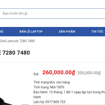
HỦ
BẢN LỀ LAPTOP
SẢN PHẨM
TIN TỨC
Dell Latitude 7280 7480
 7280 7480
260,000.00
₫
350,000.00
₫
Giá:
Tình trang kho: còn hàng
Tình trạng: Mới 100%
Bảo hành: 12 tháng, 1 đổi 1 ngay lập tức trong th
hành
Liên hệ: 0977.809.723