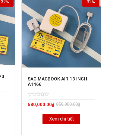
32%
32%
70
SẠC MACBOOK AIR 13 INCH
A1466
Rated
5
580,000.00
₫
850,000.00
₫
0
out
of
Xem chi tiết