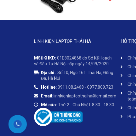
HỖ TR
LINH KIỆN LAPTOP THÁI HÀ
MSĐKHKD:
01E8024868 do Sở Kế Hoạch
Chín
và Đầu Tư Hà Nội cấp ngày 14/09/2020
Chín
Địa chỉ :
Số 10, Ngõ 161 Thái Hà, Đống
Chín
Đa, Hà Nội
Chín
Hotline:
0911.08.2468 - 0977.809.723
Chín
Email:
linhkienlaptopthaiha@gmail.com
toá
Mở cửa:
Thứ 2 - Chủ Nhật: 8:30 - 18:30
Chín
Phươ