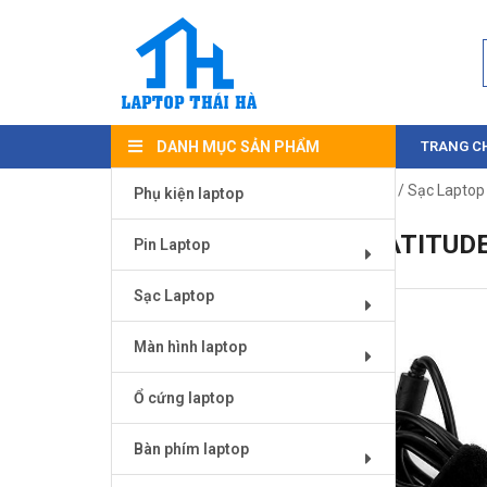
DANH MỤC SẢN PHẨM
TRANG C
Trang chủ
/
Sạc Laptop
/
Sạc laptop Dell
/ Sạc Laptop 
Phụ kiện laptop
SẠC LAPTOP DELL LATITUDE
Pin Laptop
Sạc Laptop
Màn hình laptop
Ổ cứng laptop
Bàn phím laptop