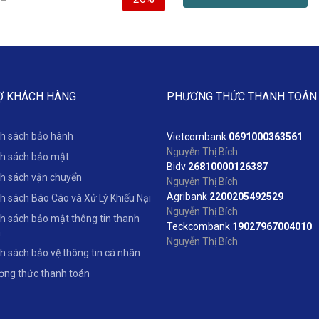
Ợ KHÁCH HÀNG
PHƯƠNG THỨC THANH TOÁN
h sách bảo hành
Vietcombank
06
91000363561
Nguyễn Thị Bích
h sách bảo mật
Bidv
2
6810000126387
h sách vận chuyển
Nguyễn Thị Bích
Agribank
2200205492529
h sách Báo Cáo và Xử Lý Khiếu Nại
Nguyễn Thị Bích
h sách bảo mật thông tin thanh
Teckcombank
19027967004010
n
Nguyễn Thị Bích
h sách bảo vệ thông tin cá nhân
ng thức thanh toán