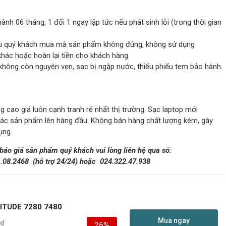
ành 06 tháng, 1 đổi 1 ngay lập tức nếu phát sinh lỗi (trong thời gian
 nếu quý khách mua mà sản phẩm không đúng, không sử dụng
ác hoặc hoàn lại tiền cho khách hàng.
không còn nguyên vẹn, sạc bị ngập nước, thiếu phiếu tem bảo hành.
 cao giá luôn cạnh tranh rẻ nhất thị trường. Sạc laptop mới
các sản phẩm lên hàng đầu. Không bán hàng chất lượng kém, gây
ụng.
 báo giá sản phẩm quý khách vui lòng liên hệ qua số:
1.08.2468
(hỗ trợ 24/24)
hoặc
024.322.47.938
ITUDE 7280 7480
Mua ngay
0
₫
26%