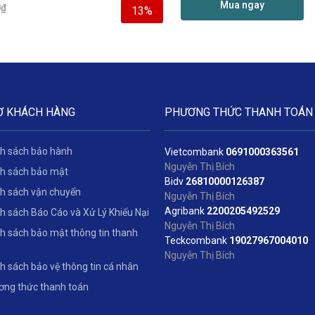
Mua ngay
0
₫
13%
Ợ KHÁCH HÀNG
PHƯƠNG THỨC THANH TOÁN
h sách bảo hành
Vietcombank
06
91000363561
Nguyễn Thị Bích
h sách bảo mật
Bidv
2
6810000126387
h sách vận chuyển
Nguyễn Thị Bích
Agribank
2200205492529
h sách Báo Cáo và Xử Lý Khiếu Nại
Nguyễn Thị Bích
h sách bảo mật thông tin thanh
Teckcombank
19027967004010
n
Nguyễn Thị Bích
h sách bảo vệ thông tin cá nhân
ng thức thanh toán