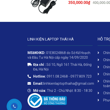
350,000.00
₫
400,000.0
HỖ TR
LINH KIỆN LAPTOP THÁI HÀ
MSĐKHKD:
01E8024868 do Sở Kế Hoạch
Chín
và Đầu Tư Hà Nội cấp ngày 14/09/2020
Chín
Địa chỉ :
Số 10, Ngõ 161 Thái Hà, Đống
Chín
Đa, Hà Nội
Chín
Hotline:
0911.08.2468 - 0977.809.723
Chín
Email:
linhkienlaptopthaiha@gmail.com
toá
Mở cửa:
Thứ 2 - Chủ Nhật: 8:30 - 18:30
Chín
Phươ