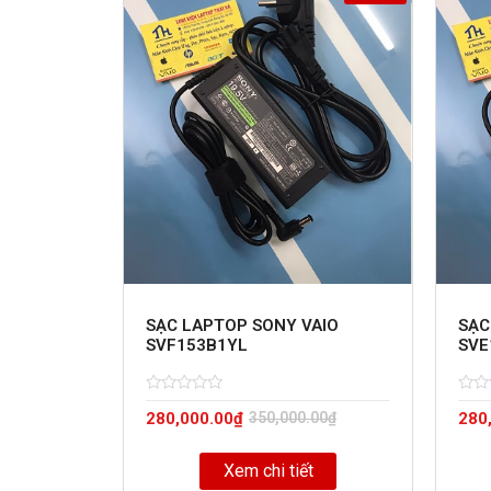
SẠC LAPTOP SONY VAIO
SẠC
SVF153B1YL
SVE
Rated
5
Rate
5
280,000.00
₫
350,000.00
₫
280
0
0
out
out
of
of
Xem chi tiết