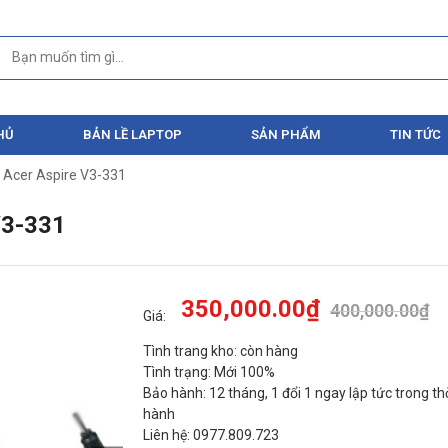
HỦ
BẢN LỀ LAPTOP
SẢN PHẨM
TIN TỨC
 Acer Aspire V3-331
3-331
350,000.00
₫
400,000.00
₫
Giá:
Tình trang kho: còn hàng
Tình trạng: Mới 100%
Bảo hành: 12 tháng, 1 đổi 1 ngay lập tức trong th
hành
Liên hệ: 0977.809.723