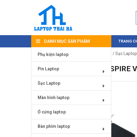
DANH MỤC SẢN PHẨM
TRANG C
Trang chủ
/
Sạc Laptop
/
Sạc laptop Ace
/ Sạc Laptop
Phụ kiện laptop
SẠC LAPTOP ACER ASPIRE V
Pin Laptop
Sạc Laptop
Màn hình laptop
Ổ cứng laptop
Bàn phím laptop