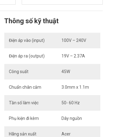
Thông số kỹ thuật
Điện áp vào (input)
100V – 240V
Điện áp ra (output)
19V – 2.37A
Công suất
45W
Chuẩn chân cắm
3.0mm x 1.1m
Tần số làm việc
50- 60 Hz
Phụ kiện đi kèm
Dây nguồn
Hãng sản xuất
Acer