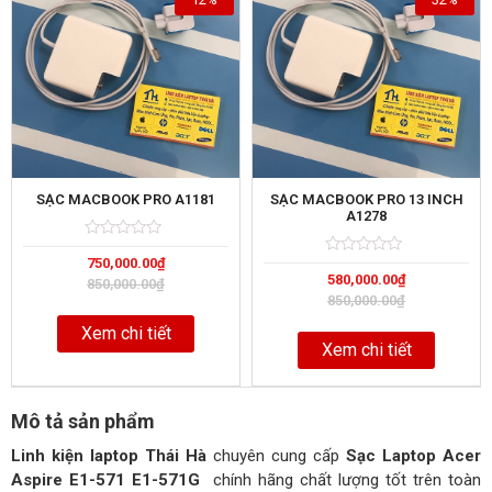
SẠC MACBOOK PRO A1181
SẠC MACBOOK PRO 13 INCH
A1278
Rated
5
750,000.00
₫
0
Rated
5
out
580,000.00
₫
0
850,000.00
₫
of
out
850,000.00
₫
of
Xem chi tiết
Xem chi tiết
Mô tả sản phẩm
Linh kiện laptop Thái Hà
chuyên cung cấp
Sạc Laptop Acer
Aspire E1-571 E1-571G
chính hãng chất lượng tốt trên toàn