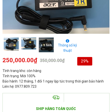
+ 3 hình
Thông số kỹ
thuật
250,000.00
₫
350,000.00
₫
29%
Tình trang kho: còn hàng
Tình trạng: Mới 100%
Bảo hành: 12 tháng, 1 đổi 1 ngay lập tức trong thời gian bảo hành
Liên hệ: 0977.809.723
SHIP HÀNG TOÀN QUỐC