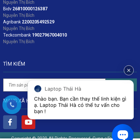
Nguyễn Thị Bích
Bidv
2
6810000126387
Nguyễn Thị Bích
Agribank
2200205492529
Nguyễn Thị Bích
Teckcombank
19027967004010
Nguyễn Thị Bích
TÌM KIẾM
Tìm kiếm
Laptop Thái Hà
Chào bạn. Bạn cần thay thế linh kiện gì 
MẠNG XÃ HỘI
ạ. Laptop Thái Hà có thể tư vấn cho 
bạn ! 
Copyright © 2020 All Rights Resevered. Cung cấp bởi Linh