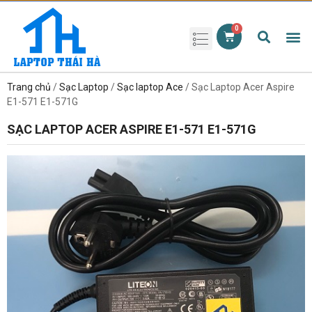
Phụ kiện laptop
Pin Laptop
Sạc Laptop
Màn hình laptop
Ổ cứng laptop
Bàn phím laptop
RAM laptop
Magic Mouse
Trang chủ
/
Sạc Laptop
/
Sạc laptop Ace
/ Sạc Laptop Acer Aspire
E1-571 E1-571G
SẠC LAPTOP ACER ASPIRE E1-571 E1-571G