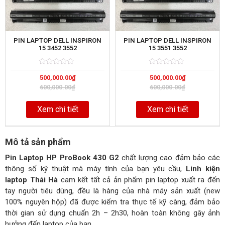
PIN LAPTOP DELL INSPIRON
PIN LAPTOP DELL INSPIRON
15 3452 3552
15 3551 3552
Rated
5
Rated
5
500,000.00
₫
500,000.00
₫
0
0
out
out
600,000.00
₫
600,000.00
₫
of
of
Xem chi tiết
Xem chi tiết
Mô tả sản phẩm
Pin Laptop HP ProBook 430 G2
chất lượng cao đảm bảo các
thông số kỹ thuật mà máy tính của bạn yêu cầu,
Linh kiện
laptop Thái Hà
cam kết tất cả ản phẩm pin laptop xuất ra đến
tay người tiêu dùng, đều là hàng của nhà máy sản xuất (new
100% nguyên hộp) đã được kiểm tra thực tế kỹ càng, đảm bảo
thời gian sử dụng chuẩn 2h – 2h30, hoàn toàn không gây ảnh
hưởng đến laptop của bạn.