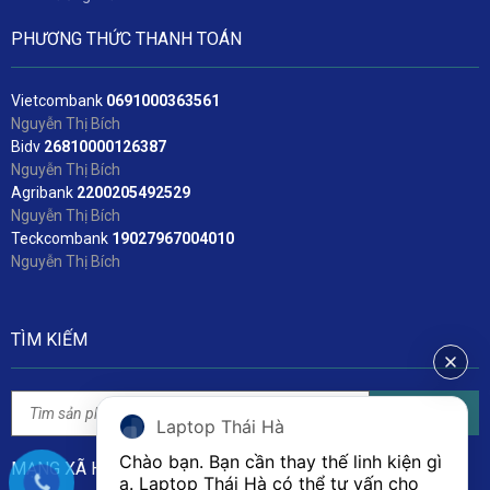
PHƯƠNG THỨC THANH TOÁN
Vietcombank
06
91000363561
Nguyễn Thị Bích
Bidv
2
6810000126387
Nguyễn Thị Bích
Agribank
2200205492529
Nguyễn Thị Bích
Teckcombank
19027967004010
Nguyễn Thị Bích
TÌM KIẾM
Tìm kiếm
Laptop Thái Hà
Chào bạn. Bạn cần thay thế linh kiện gì 
MẠNG XÃ HỘI
ạ. Laptop Thái Hà có thể tư vấn cho 