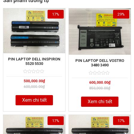
Sản phẩm tương tự
17%
29%
PIN LAPTOP DELL INSPIRON
PIN LAPTOP DELL VOSTRO
5520 5530
3480 3490
Rated
5
Rated
5
500,000.00
₫
0
600,000.00
₫
0
out
out
600,000.00
₫
850,000.00
₫
of
of
Xem chi tiết
Xem chi tiết
17%
17%