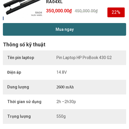
RA04XL
350,000.00
₫
450,000.00
₫
22%
Mua ngay
Thông số kỹ thuật
Tên pin laptop
Pin Laptop HP ProBook 430 G2
Điện áp
14.8V
Dung lượng
2600 mAh
Thời gian sử dụng
2h –2h30p
Trọng lượng
550g