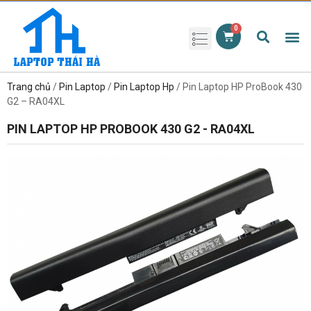
Phụ kiện laptop
Pin Laptop
Sạc Laptop
Màn hình laptop
Ổ cứng laptop
Bàn phím laptop
RAM laptop
Magic Mouse
Trang chủ
/
Pin Laptop
/
Pin Laptop Hp
/ Pin Laptop HP ProBook 430
G2 – RA04XL
PIN LAPTOP HP PROBOOK 430 G2 - RA04XL