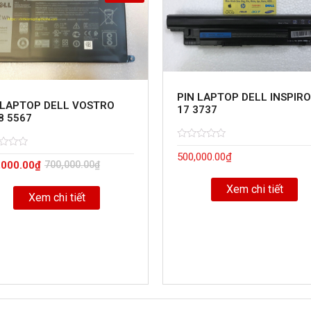
PIN LAPTOP DELL INSPIR
 LAPTOP DELL VOSTRO
17 3737
8 5567
Rated
5
d
500,000.00
₫
0
,000.00
₫
700,000.00
₫
out
of
Xem chi tiết
Xem chi tiết