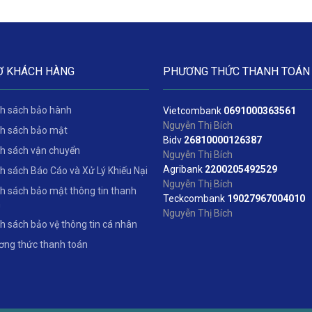
Ợ KHÁCH HÀNG
PHƯƠNG THỨC THANH TOÁN
h sách bảo hành
Vietcombank
06
91000363561
Nguyễn Thị Bích
h sách bảo mật
Bidv
2
6810000126387
h sách vận chuyển
Nguyễn Thị Bích
Agribank
2200205492529
h sách Báo Cáo và Xử Lý Khiếu Nại
Nguyễn Thị Bích
h sách bảo mật thông tin thanh
Teckcombank
19027967004010
n
Nguyễn Thị Bích
h sách bảo vệ thông tin cá nhân
ng thức thanh toán