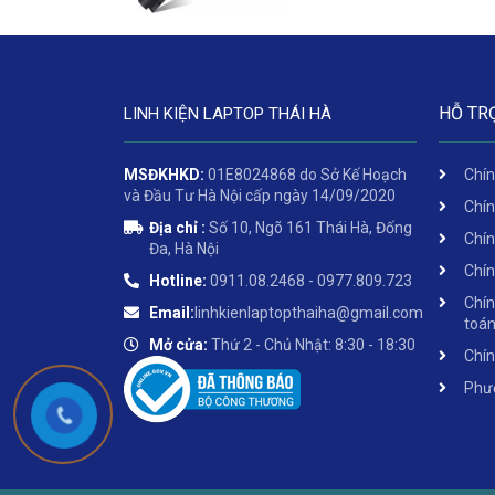
HỖ TR
LINH KIỆN LAPTOP THÁI HÀ
MSĐKHKD:
01E8024868 do Sở Kế Hoạch
Chín
và Đầu Tư Hà Nội cấp ngày 14/09/2020
Chín
Địa chỉ :
Số 10, Ngõ 161 Thái Hà, Đống
Chín
Đa, Hà Nội
Chín
Hotline:
0911.08.2468 - 0977.809.723
Chín
Email:
linhkienlaptopthaiha@gmail.com
toá
Mở cửa:
Thứ 2 - Chủ Nhật: 8:30 - 18:30
Chín
Phươ