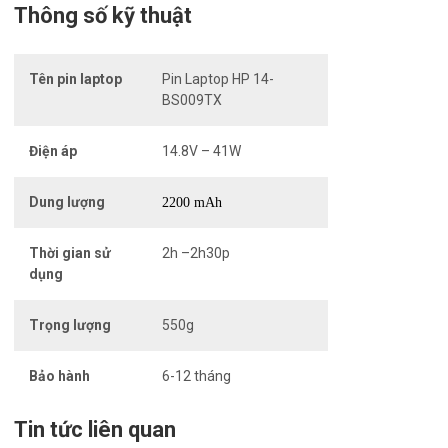
Thông số kỹ thuật
Tên pin laptop
Pin Laptop HP 14-
BS009TX
Điện áp
14.8V – 41W
Dung lượng
2200 mAh
Thời gian sử
2h –2h30p
dụng
Trọng lượng
550g
Bảo hành
6-12 tháng
Tin tức liên quan