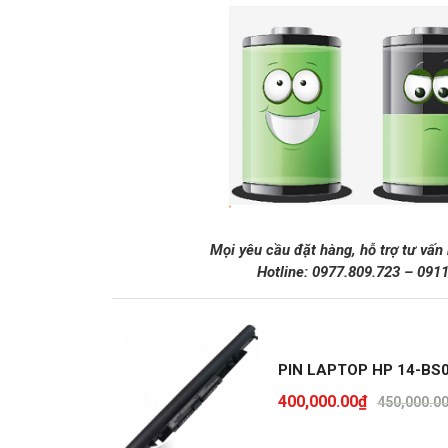
Mọi yêu cầu đặt hàng, hỗ trợ tư vấn
Hotline:
0977.809.723
–
091
PIN LAPTOP HP 14-BS0
400,000.00
₫
450,000.0