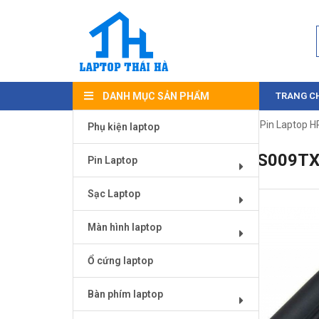
DANH MỤC SẢN PHẨM
TRANG C
Trang chủ
/
Pin Laptop
/
Pin Laptop Hp
/ Pin Laptop 
Phụ kiện laptop
PIN LAPTOP HP 14-BS009TX
Pin Laptop
Sạc Laptop
Màn hình laptop
Ổ cứng laptop
Bàn phím laptop