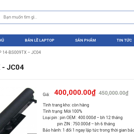
HỦ
BẢN LỀ LAPTOP
SẢN PHẨM
TIN TỨC
HP 14-BS009TX – JC04
 - JC04
400,000.00
₫
450,000.00
₫
Giá:
Tình trang kho: còn hàng
Tình trạng: Mới 100%
Loại pin : pin OEM : 400.000đ – bh 12 tháng
pin ZIN : 750.000đ – bh 6 tháng
Bảo hành: 1 đổi 1 ngay lập tức trong thời gian b