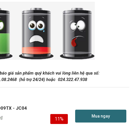
 báo giá sản phẩm quý khách vui lòng liên hệ qua số:
1.08.2468
(hỗ trợ 24/24)
hoặc
024.322.47.938
09TX - JC04
Mua ngay
0
₫
11%