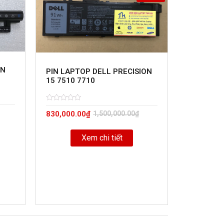
ON
PIN LAPTOP DELL PRECISION
15 7510 7710
Rated
5
830,000.00
₫
1,500,000.00
₫
0
out
of
Xem chi tiết