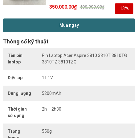
350,000.00
₫
400,000.00
₫
13%
Mua ngay
Thông số kỹ thuật
Tên pin
Pin Laptop Acer Aspire 3810 3810T 3810TG
laptop
3810TZ 3810TZG
Điện áp
11.1V
Dung lượng
5200mAh
Thời gian
2h – 2h30
sử dụng
Trọng
550g
lượng