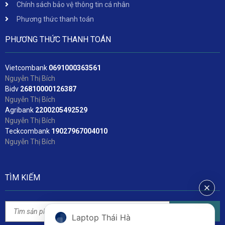
Chính sách bảo vệ thông tin cá nhân
Phương thức thanh toán
PHƯƠNG THỨC THANH TOÁN
Vietcombank
06
91000363561
Nguyễn Thị Bích
Bidv
2
6810000126387
Nguyễn Thị Bích
Agribank
2200205492529
Nguyễn Thị Bích
Teckcombank
19027967004010
Nguyễn Thị Bích
TÌM KIẾM
Tìm kiếm
Laptop Thái Hà