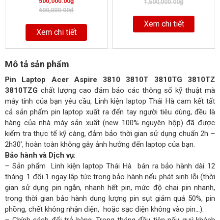
500,000.00
₫
0
1,500,000.00
₫
of
out
600,000.00
₫
of
Xem chi tiết
Xem chi tiết
Mô tả sản phẩm
Pin Laptop Acer Aspire 3810 3810T 3810TG 3810TZ
3810TZG
chất lượng cao đảm bảo các thông số kỹ thuật mà
máy tính của bạn yêu cầu, Linh kiện laptop Thái Hà cam kết tất
cả sản phẩm pin laptop xuất ra đến tay người tiêu dùng, đều là
hàng của nhà máy sản xuất (new 100% nguyên hộp) đã được
kiểm tra thực tế kỹ càng, đảm bảo thời gian sử dụng chuẩn 2h –
2h30’, hoàn toàn không gây ảnh hưởng đến laptop của bạn.
Bảo hành và Dịch vụ:
– Sản phẩm Linh kiện laptop Thái Hà bán ra bảo hành dài 12
tháng. 1 đổi 1 ngay lập tức trong bảo hành nếu phát sinh lỗi (thời
gian sử dụng pin ngắn, nhanh hết pin, mức độ chai pin nhanh,
trong thời gian bảo hành dung lượng pin sụt giảm quá 50%, pin
phồng, chết không nhận điện, hoặc sạc điện không vào pin…).
– Chính sách đổi trả hàng. Trong tháng đầu tiên nếu quý khách