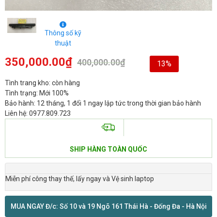
Thông số kỹ
thuật
350,000.00
₫
400,000.00
₫
13%
Tình trang kho: còn hàng
Tình trạng: Mới 100%
Bảo hành: 12 tháng, 1 đổi 1 ngay lập tức trong thời gian bảo hành
Liên hệ: 0977.809.723
SHIP HÀNG TOÀN QUỐC
Miễn phí công thay thế, lấy ngay và Vệ sinh laptop
MUA NGAY Đ/c: Số 10 và 19 Ngõ 161 Thái Hà - Đống Đa - Hà Nội