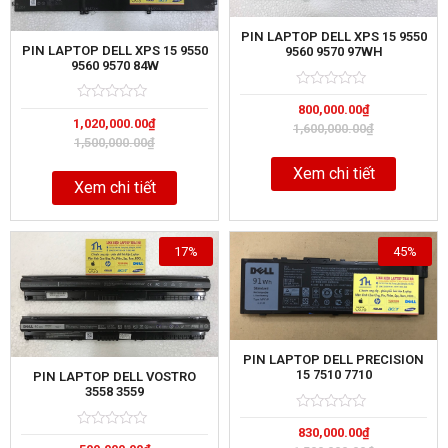
PIN LAPTOP DELL XPS 15 9550
PIN LAPTOP DELL XPS 15 9550
9560 9570 97WH
9560 9570 84W
Rated
5
800,000.00
₫
0
Rated
5
1,020,000.00
₫
out
0
1,600,000.00
₫
of
out
1,500,000.00
₫
of
Xem chi tiết
Xem chi tiết
17%
45%
PIN LAPTOP DELL PRECISION
15 7510 7710
PIN LAPTOP DELL VOSTRO
3558 3559
Rated
5
830,000.00
₫
0
Rated
5
out