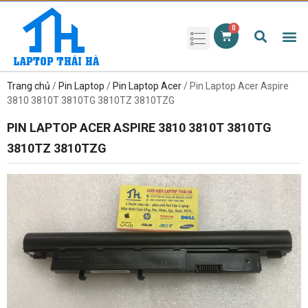
Phụ kiện laptop
Pin Laptop
Sạc Laptop
Màn hình laptop
Ổ cứng laptop
Bàn phím laptop
RAM laptop
Magic Mouse
Trang chủ
/
Pin Laptop
/
Pin Laptop Acer
/ Pin Laptop Acer Aspire
3810 3810T 3810TG 3810TZ 3810TZG
PIN LAPTOP ACER ASPIRE 3810 3810T 3810TG
3810TZ 3810TZG