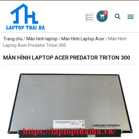
Phụ kiện laptop
Pin Laptop
Sạc Laptop
Màn hình laptop
Ổ cứng laptop
Bàn phím laptop
RAM laptop
Magic Mouse
Trang chủ
/
Màn hình laptop
/
Màn Hình Laptop Acer
/ Màn Hình
Laptop Acer Predator Triton 300
MÀN HÌNH LAPTOP ACER PREDATOR TRITON 300