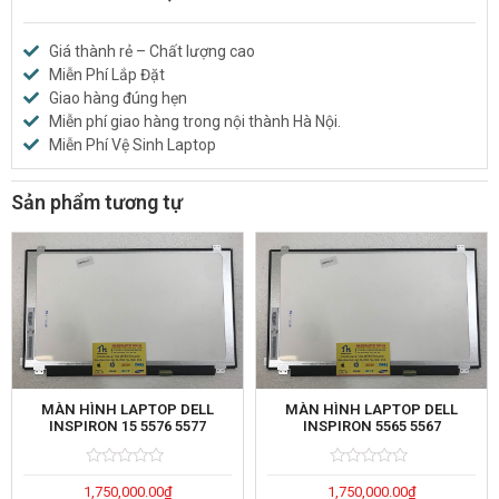
Giá thành rẻ – Chất lượng cao
Miễn Phí Lắp Đặt
Giao hàng đúng hẹn
Miễn phí giao hàng trong nội thành Hà Nội.
Miễn Phí Vệ Sinh Laptop
Sản phẩm tương tự
MÀN HÌNH LAPTOP DELL
MÀN HÌNH LAPTOP DELL
INSPIRON 15 5576 5577
INSPIRON 5565 5567
Rated
5
Rated
5
1,750,000.00
₫
1,750,000.00
₫
0
0