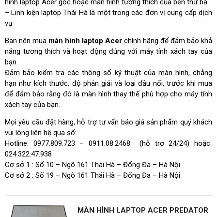
hình laptop Acer gốc hoặc màn hình tương thích của bên thứ ba
– Linh kiện laptop Thái Hà là một trong các đơn vị cung cấp dịch
vụ
Bạn nên mua
màn hình laptop Acer
chính hãng để đảm bảo khả
năng tương thích và hoạt động đúng với máy tính xách tay của
bạn.
Đảm bảo kiểm tra các thông số kỹ thuật của màn hình, chẳng
hạn như kích thước, độ phân giải và loại đầu nối, trước khi mua
để đảm bảo rằng đó là màn hình thay thế phù hợp cho máy tính
xách tay của bạn.
Mọi yêu cầu đặt hàng, hỗ trợ tư vấn báo giá sản phẩm quý khách
vui lòng liên hệ qua số:
Hotline: 0977.809.723 – 0911.08.2468 (hỗ trợ 24/24) hoặc
024.322.47.938
Cơ sở 1 : Số 10 – Ngõ 161 Thái Hà – Đống Đa – Hà Nội
Cơ sở 2 : Số 19 – Ngõ 161 Thái Hà – Đống Đa – Hà Nội
MÀN HÌNH LAPTOP ACER PREDATOR