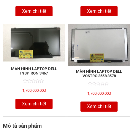
out
out
of
of
Xem chi tiết
Xem chi tiết
MÀN HÌNH LAPTOP DELL
MÀN HÌNH LAPTOP DELL
INSPIRON 3467
VOSTRO 3558 3578
Rated
5
Rated
5
1,700,000.00
₫
0
1,700,000.00
₫
0
out
out
of
of
Xem chi tiết
Xem chi tiết
Mô tả sản phẩm