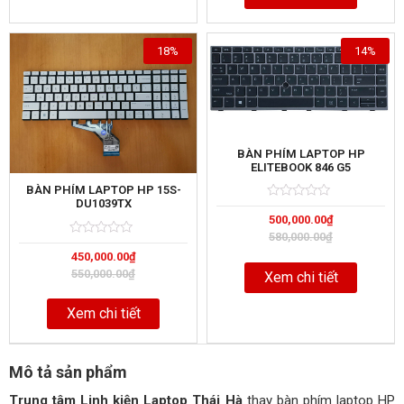
18%
14%
BÀN PHÍM LAPTOP HP
ELITEBOOK 846 G5
BÀN PHÍM LAPTOP HP 15S-
DU1039TX
Rated
5
500,000.00
₫
0
out
580,000.00
₫
of
Rated
5
450,000.00
₫
0
out
550,000.00
₫
Xem chi tiết
of
Xem chi tiết
Mô tả sản phẩm
Trung tâm Linh kiện Laptop Thái Hà
thay bàn phím laptop HP