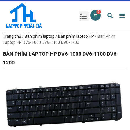
Phụ kiện laptop
Pin Laptop
Sạc Laptop
Màn hình laptop
Ổ cứng laptop
Bàn phím laptop
RAM laptop
Magic Mouse
Trang chủ
/
Bàn phím laptop
/
Bàn phím laptop HP
/ Bàn Phím
Laptop HP DV6-1000 DV6-1100 DV6-1200
BÀN PHÍM LAPTOP HP DV6-1000 DV6-1100 DV6-
1200