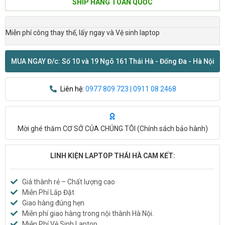
SHIP HÀNG TOÀN QUỐC
Miễn phí công thay thế, lấy ngay và Vệ sinh laptop
MUA NGAY Đ/c: Số 10 và 19 Ngõ 161 Thái Hà - Đống Đa - Hà Nội
Liên hệ:
0977 809 723 | 0911 08 2468
Mời ghé thăm CƠ SỞ CỦA CHÚNG TÔI (
Chính sách bảo hành
)
LINH KIỆN LAPTOP THÁI HÀ CAM KẾT:
Giá thành rẻ – Chất lượng cao
Miễn Phí Lắp Đặt
Giao hàng đúng hẹn
Miễn phí giao hàng trong nội thành Hà Nội.
Miễn Phí Vệ Sinh Laptop