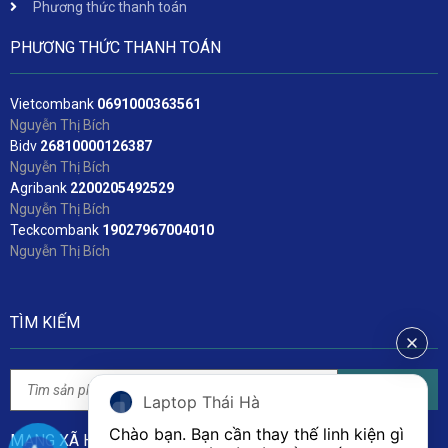
Phương thức thanh toán
PHƯƠNG THỨC THANH TOÁN
Vietcombank
06
91000363561
Nguyễn Thị Bích
Bidv
2
6810000126387
Nguyễn Thị Bích
Agribank
2200205492529
Nguyễn Thị Bích
Teckcombank
19027967004010
Nguyễn Thị Bích
TÌM KIẾM
Tìm kiếm
Laptop Thái Hà
Chào bạn. Bạn cần thay thế linh kiện gì 
MẠNG XÃ HỘI