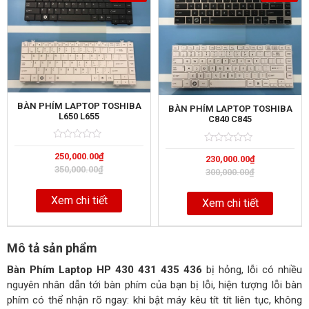
BÀN PHÍM LAPTOP TOSHIBA
BÀN PHÍM LAPTOP TOSHIBA
L650 L655
C840 C845
Rated
5
Rated
5
250,000.00
₫
0
230,000.00
₫
0
out
out
350,000.00
₫
300,000.00
₫
of
of
Xem chi tiết
Xem chi tiết
Mô tả sản phẩm
Bàn Phím Laptop HP 430 431 435 436
bị hỏng, lỗi có nhiều
nguyên nhân dẫn tới bàn phím của bạn bị lỗi, hiện tượng lỗi bàn
phím có thể nhận rõ ngay: khi bật máy kêu tít tít liên tục, không