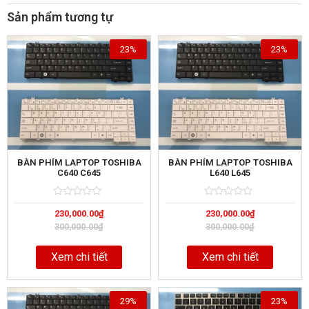
Sản phẩm tương tự
23%
23%
BÀN PHÍM LAPTOP TOSHIBA
BÀN PHÍM LAPTOP TOSHIBA
C640 C645
L640 L645
Rated
5
Rated
5
230,000.00
₫
230,000.00
₫
0
0
out
out
300,000.00
₫
300,000.00
₫
of
of
Xem chi tiết
Xem chi tiết
29%
23%