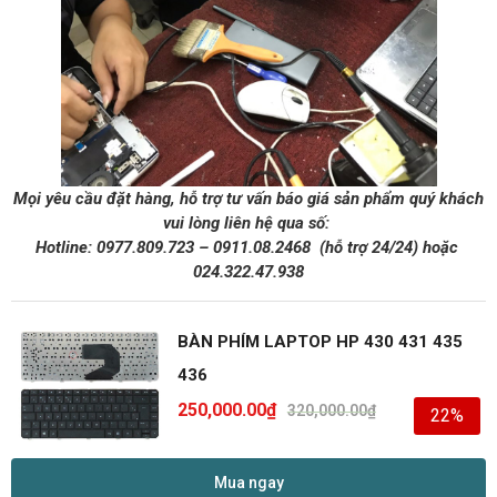
Mọi yêu cầu đặt hàng, hỗ trợ tư vấn báo giá sản phẩm quý khách
vui lòng liên hệ qua số:
Hotline:
0977.809.723
–
0911.08.2468
(hỗ trợ 24/24)
hoặc
024.322.47.938
BÀN PHÍM LAPTOP HP 430 431 435
436
250,000.00
₫
320,000.00
₫
22%
Mua ngay