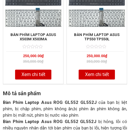
BÀN PHÍM LAPTOP ASUS
BÀN PHÍM LAPTOP ASUS
X503M X503MA
TP550 TP550L
Rated
5
Rated
5
250,000.00
₫
250,000.00
₫
0
0
out
out
350,000.00
₫
350,000.00
₫
of
of
Xem chi tiết
Xem chi tiết
Mô tả sản phẩm
Bàn Phím Laptop Asus ROG GL552 GL552J
của bạn bị liệt
phím, bị chập phím, phím không ăn,bị phím ăn phím không ăn,
phím bị mất nút, phím bị nước vào phím.
Bàn Phím Laptop Asus ROG GL552 GL552J
bị hỏng, lỗi có
nhiều nguyên nhân dẫn tới bàn phím của bạn bị lỗi, hiện tượng lỗi