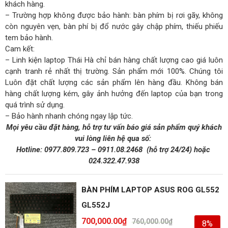
khách hàng.
– Trường hợp không được bảo hành: bàn phím bị rơi gãy, không
còn nguyên vẹn, bàn phí bị đổ nước gây chập phím, thiếu phiếu
tem bảo hành.
Cam kết:
– Linh kiện laptop Thái Hà chỉ bán hàng chất lượng cao giá luôn
cạnh tranh rẻ nhất thị trường. Sản phẩm mới 100%. Chúng tôi
Luôn đặt chất lượng các sản phẩm lên hàng đầu. Không bán
hàng chất lượng kém, gây ảnh hưởng đến laptop của bạn trong
quá trình sử dụng.
– Bảo hành nhanh chóng ngay lập tức.
Mọi yêu cầu đặt hàng, hỗ trợ tư vấn báo giá sản phẩm quý khách
vui lòng liên hệ qua số:
Hotline:
0977.809.723
–
0911.08.2468
(hỗ trợ 24/24)
hoặc
024.322.47.938
BÀN PHÍM LAPTOP ASUS ROG GL552
GL552J
700,000.00
₫
760,000.00
₫
8%