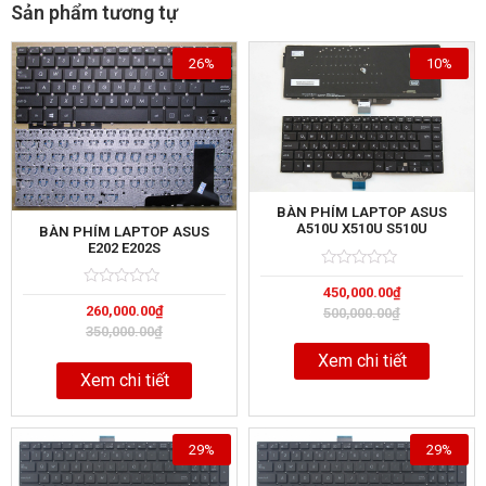
Sản phẩm tương tự
26%
10%
BÀN PHÍM LAPTOP ASUS
A510U X510U S510U
BÀN PHÍM LAPTOP ASUS
E202 E202S
Rated
5
450,000.00
₫
0
Rated
5
out
260,000.00
₫
0
500,000.00
₫
of
out
350,000.00
₫
of
Xem chi tiết
Xem chi tiết
29%
29%