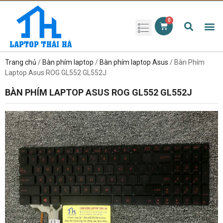
Phụ kiện laptop
Pin Laptop
Sạc Laptop
Màn hình laptop
Ổ cứng laptop
Bàn phím laptop
RAM laptop
Magic Mouse
Trang chủ
/
Bàn phím laptop
/
Bàn phím laptop Asus
/ Bàn Phím
Laptop Asus ROG GL552 GL552J
BÀN PHÍM LAPTOP ASUS ROG GL552 GL552J