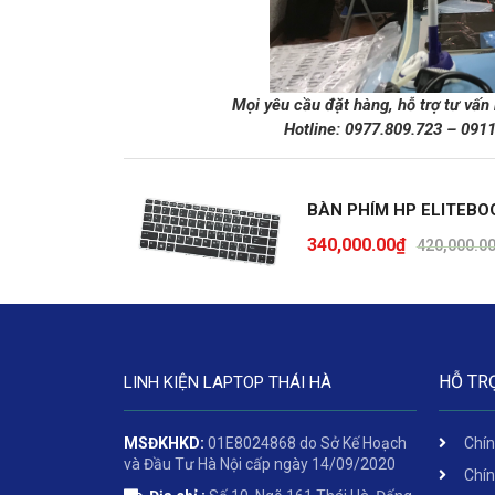
Mọi yêu cầu đặt hàng, hỗ trợ tư vấn
Hotline:
0977.809.723
–
091
BÀN PHÍM HP ELITEBO
340,000.00
₫
420,000.0
HỖ TR
LINH KIỆN LAPTOP THÁI HÀ
MSĐKHKD:
01E8024868 do Sở Kế Hoạch
Chín
và Đầu Tư Hà Nội cấp ngày 14/09/2020
Chín