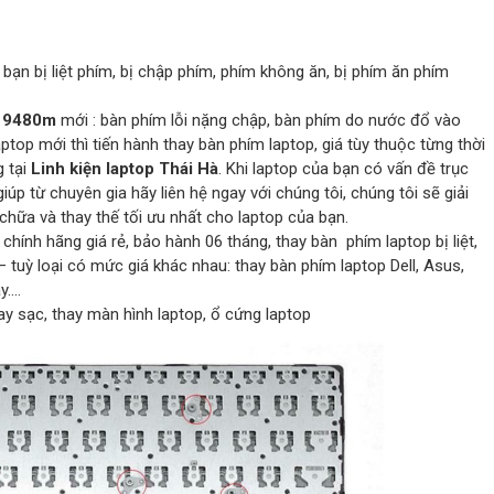
bạn bị liệt phím, bị chập phím, phím không ăn, bị phím ăn phím
m 9480m
mới : bàn phím lỗi nặng chập, bàn phím do nước đổ vào
top mới thì tiến hành thay bàn phím laptop, giá tùy thuộc từng thời
g tại
Linh kiện laptop Thái Hà
. Khi laptop của bạn có vấn đề trục
giúp từ chuyên gia hãy liên hệ ngay với chúng tôi, chúng tôi sẽ giải
chữa và thay thế tối ưu nhất cho laptop của bạn.
hính hãng giá rẻ, bảo hành 06 tháng, thay bàn phím laptop bị liệt,
– tuỳ loại có mức giá khác nhau: thay bàn phím laptop Dell, Asus,
y….
hay sạc, thay màn hình laptop, ổ cứng laptop