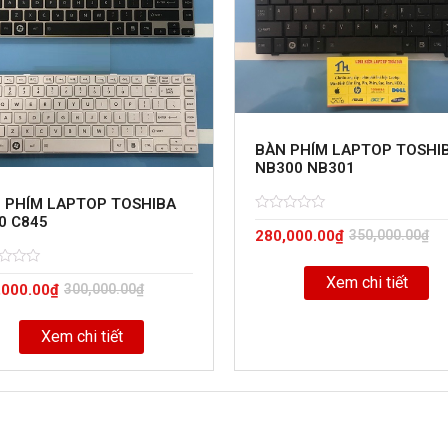
BÀN PHÍM LAPTOP TOSHI
NB300 NB301
 PHÍM LAPTOP TOSHIBA
0 C845
Rated
5
280,000.00
₫
350,000.00
₫
0
out
of
d
Xem chi tiết
,000.00
₫
300,000.00
₫
Xem chi tiết