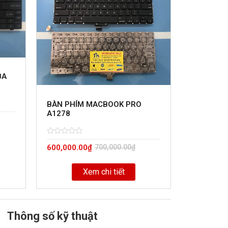
BA
BÀN PHÍM MACBOOK PRO
A1278
Rated
5
600,000.00
₫
700,000.00
₫
0
out
of
Xem chi tiết
Thông số kỹ thuật