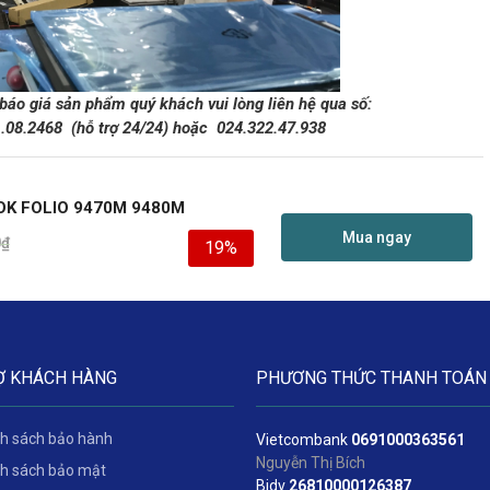
 báo giá sản phẩm quý khách vui lòng liên hệ qua số:
1.08.2468
(hỗ trợ 24/24)
hoặc
024.322.47.938
OK FOLIO 9470M 9480M
Mua ngay
0
₫
19%
Ợ KHÁCH HÀNG
PHƯƠNG THỨC THANH TOÁN
h sách bảo hành
Vietcombank
06
91000363561
Nguyễn Thị Bích
h sách bảo mật
Bidv
2
6810000126387