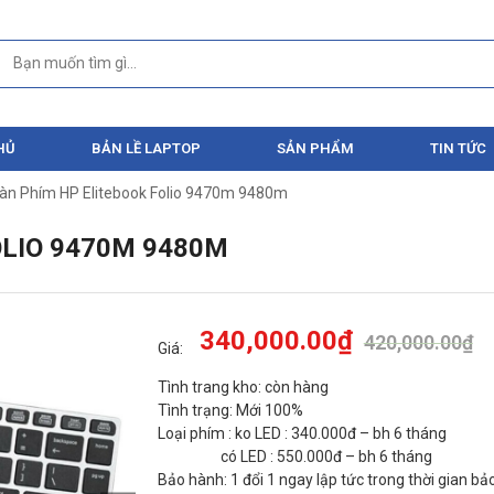
HỦ
BẢN LỀ LAPTOP
SẢN PHẨM
TIN TỨC
àn Phím HP Elitebook Folio 9470m 9480m
OLIO 9470M 9480M
340,000.00
₫
420,000.00
₫
Giá:
Tình trang kho: còn hàng
Tình trạng: Mới 100%
Loại phím : ko LED : 340.000đ – bh 6 tháng
có LED : 550.000đ – bh 6 tháng
Bảo hành: 1 đổi 1 ngay lập tức trong thời gian b