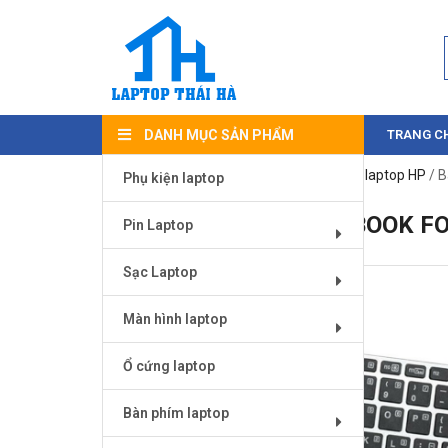
DANH MỤC SẢN PHẨM
TRANG C
Trang chủ
/
Bàn phím laptop
/
Bàn phím laptop HP
/ B
Phụ kiện laptop
BÀN PHÍM HP ELITEBOOK F
Pin Laptop
Sạc Laptop
Màn hình laptop
Ổ cứng laptop
Bàn phím laptop