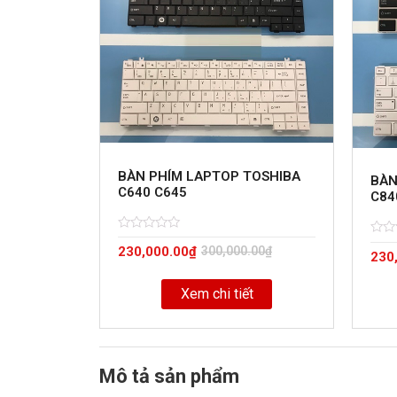
BÀN PHÍM LAPTOP TOSHIBA
BÀN
C640 C645
C84
Rated
5
Rate
5
230,000.00
₫
300,000.00
₫
0
230
0
out
out
of
of
Xem chi tiết
Mô tả sản phẩm