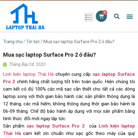
Phụ kiện laptop
Pin Laptop
Sạc Laptop
Màn hình laptop
Ổ cứng laptop
Bàn phím laptop
RAM laptop
Magic Mouse
Trang chủ
/
Tin tức
/ Mua sạc laptop Surface Pro 2 ở đâu?
Mua sạc laptop Surface Pro 2 ở đâu?
Tháng Bảy 24, 2020
Linh kiện laptop Thái Hà
chuyên cung cấp
sạc laptop Surface
Pro 2
chính hãng chất lượng tốt trên toàn quốc. Hiện chúng tôi
cam kết có đủ 100% các mã sạc cần thiết cho tất cả các dòng
laptop sony với thời gian bảo hành các sản phẩm thông dụng là
12 tháng, các mã hiếm, không thông dụng thời gian bảo hành là
06-09 tháng. Chế độ bảo hành áp dụng với mọi sản phẩm bằng
hình thức: đổi mới ngay lập tức.
Sản phẩm
sạc laptop Surface Pro 2
của
Linh kiện laptop
Thái Hà
cam kết zin chuẩn như sạc gốc theo máy của quý