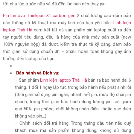
tốt như lúc trước nữa và đã đến lúc bạn nên thay pin.
Pin Lenovo Thinkpad X1 carbon gen
2
chất lượng cao đảm bảo
các thông số kỹ thuật mà máy tính của bạn yêu cầu,
Linh kiện
laptop Thái Hà
cam kết tất cả sản phẩm pin laptop xuất ra đến
tay người tiêu dùng, đều là hàng của nhà máy sản xuất (new
100% nguyên hộp) đã được kiểm tra thực tế kỹ càng, đảm bảo
thời gian sử dụng chuẩn 3h – 3h30, hoàn toàn không gây ảnh
hưởng đến laptop của bạn.
​ Bảo hành và Dịch vụ:
– Sản phẩm
Linh kiện laptop Thái Hà
bán ra bảo hành dài 6
tháng. 1 đổi 1 ngay lập tức trong bảo hành nếu phát sinh lỗi
(thời gian sử dụng pin ngắn, nhanh hết pin, mức độ chai pin
nhanh, trong thời gian bảo hành dung lượng pin sụt giảm
quá 50%, pin phồng, chết không nhận điện, hoặc sạc điện
không vào pin…).
– Chính sách đổi trả hàng. Trong tháng đầu tiên nếu quý
khách mua mà sản phẩm không đúng, không sử dụng