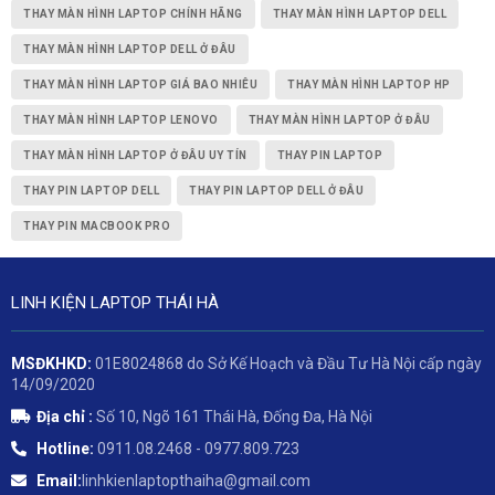
THAY MÀN HÌNH LAPTOP CHÍNH HÃNG
THAY MÀN HÌNH LAPTOP DELL
THAY MÀN HÌNH LAPTOP DELL Ở ĐÂU
THAY MÀN HÌNH LAPTOP GIÁ BAO NHIÊU
THAY MÀN HÌNH LAPTOP HP
THAY MÀN HÌNH LAPTOP LENOVO
THAY MÀN HÌNH LAPTOP Ở ĐÂU
THAY MÀN HÌNH LAPTOP Ở ĐÂU UY TÍN
THAY PIN LAPTOP
THAY PIN LAPTOP DELL
THAY PIN LAPTOP DELL Ở ĐÂU
THAY PIN MACBOOK PRO
LINH KIỆN LAPTOP THÁI HÀ
MSĐKHKD:
01E8024868 do Sở Kế Hoạch và Đầu Tư Hà Nội cấp ngày
14/09/2020
Địa chỉ :
Số 10, Ngõ 161 Thái Hà, Đống Đa, Hà Nội
Hotline:
0911.08.2468 - 0977.809.723
Email:
linhkienlaptopthaiha@gmail.com