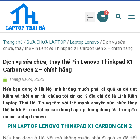
Phụ kiện laptop
Pin Laptop
Sạc Laptop
Màn hình laptop
Ổ cứng laptop
Bàn phím laptop
RAM laptop
Magic Mouse
Trang chủ
/
SỬA CHỮA LAPTOP
/
Laptop Lenovo
/ Dịch vụ sửa
chữa, thay thế Pin Lenovo Thinkpad X1 Carbon Gen 2 – chính hãng
Dịch vụ sửa chữa, thay thế Pin Lenovo Thinkpad X1
Carbon Gen 2 – chính hãng
Tháng Ba 24, 2020
Nếu bạn đang ở Hà Nội mà không muốn phải đi quá xa để tiết
kiệm và thời gian thì chúng tôi xin gợi ý địa chỉ đó là Linh Kiện
Laptop Thái Hà. Trung tâm với thế mạnh chuyên sửa chữa thay
thế linh kiện cho tất cả các dòng Laptop thông dụng. Và trong đó
có pin laptop Lenovo.
PIN LAPTOP LENOVO THINKPAD X1 CARBON GEN 2
Nếu bạn đang ở Hà Nội mà không muốn phải đi quá xa để tiết