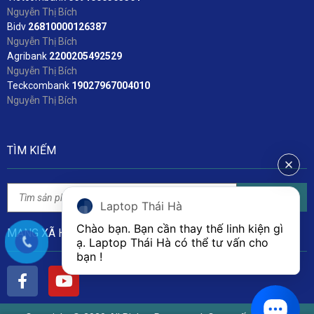
Nguyễn Thị Bích
Bidv
2
6810000126387
Nguyễn Thị Bích
Agribank
2200205492529
Nguyễn Thị Bích
Teckcombank
19027967004010
Nguyễn Thị Bích
TÌM KIẾM
Tìm kiếm
Laptop Thái Hà
Chào bạn. Bạn cần thay thế linh kiện gì 
MẠNG XÃ HỘI
ạ. Laptop Thái Hà có thể tư vấn cho 
bạn ! 