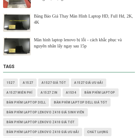
Bảng Báo Giá Thay Màn Hình Laptop HD, Full Hd, 2K,
4K
Màn hình laptop lenovo bị lỗi - cách khắc phục và
nguyên nhân lấy ngay sau 15p
TAGS
1527
A1527
A1527 GIÁ TỐT
A1527 GIÁ ƯU ĐÃI
A1527 MIỄN PHÍ
A1527 ZIN
A1534
BÀN PHÍM LAPTOP
BÀN PHÍM LAPTOP DELL
BÀN PHÍM LAPTOP DELL GIÁ TỐT
BÀN PHÍM LAPTOP LENOVO Z410 GIÁ SINH VIÊN
BÀN PHÍM LAPTOP LENOVO Z410 GIÁ TỐT
BÀN PHÍM LAPTOP LENOVO Z410 GIÁ ƯU ĐÃI
CHẤT LƯỢNG