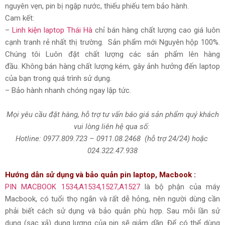
nguyên vẹn, pin bị ngập nước, thiếu phiếu tem bảo hành.
Cam kết:
–
Linh kiện laptop Thái Hà
chỉ bán hàng chất lượng cao giá luôn
cạnh tranh rẻ nhất thị trường. Sản phẩm mới Nguyên hộp 100%.
Chúng tôi Luôn đặt chất lượng các sản phẩm lên hàng
đầu. Không bán hàng chất lượng kém, gây ảnh hưởng đến laptop
của bạn trong quá trình sử dụng.
– Bảo hành nhanh chóng ngay lập tức.
Mọi yêu cầu đặt hàng, hỗ trợ tư vấn báo giá sản phẩm quý khách
vui lòng liên hệ qua số:
Hotline:
0977.809.723
–
0911.08.2468
(hỗ trợ 24/24)
hoặc
024.322.47.938
Hướng dẫn sử dụng và bảo quản pin laptop, Macbook :
PIN MACBOOK
1534,A1534,
1527,A1527
là bộ phận của máy
Macbook, có tuổi thọ ngắn và rất dễ hỏng, nên người dùng cần
phải biết cách sử dụng và bảo quản phù hợp. Sau mỗi lần sử
dụng (sạc xả) dung lượng của pin sẽ giảm dần. Để có thể dùng