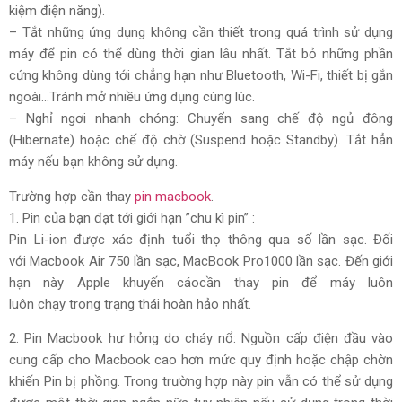
kiệm điện năng).
– Tắt những ứng dụng không cần thiết trong quá trình sử dụng
máy để pin có thể dùng thời gian lâu nhất. Tắt bỏ những phần
cứng không dùng tới chẳng hạn như Bluetooth, Wi-Fi, thiết bị gắn
ngoài…Tránh mở nhiều ứng dụng cùng lúc.
– Nghỉ ngơi nhanh chóng: Chuyển sang chế độ ngủ đông
(Hibernate) hoặc chế độ chờ (Suspend hoặc Standby). Tắt hẳn
máy nếu bạn không sử dụng.
Trường hợp cần thay
pin macbook
.
1. Pin của bạn đạt tới giới hạn ”chu kì pin” :
Pin Li-ion được xác định tuổi thọ thông qua số lần sạc. Đối
với Macbook Air 750 lần sạc, MacBook Pro1000 lần sạc. Đến giới
hạn này Apple khuyến cáocần thay pin để máy luôn
luôn chạy trong trạng thái hoàn hảo nhất.
2. Pin Macbook hư hỏng do cháy nổ: Nguồn cấp điện đầu vào
cung cấp cho Macbook cao hơn mức quy định hoặc chập chờn
khiến Pin bị phồng. Trong trường hợp này pin vẫn có thể sử dụng