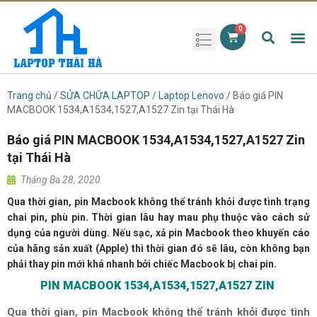
Phụ kiện laptop
Pin Laptop
Sạc Laptop
Màn hình laptop
Ổ cứng laptop
Bàn phím laptop
RAM laptop
Magic Mouse
Trang chủ
/
SỬA CHỮA LAPTOP
/
Laptop Lenovo
/ Báo giá PIN
MACBOOK 1534,A1534,1527,A1527 Zin tại Thái Hà
Báo giá PIN MACBOOK 1534,A1534,1527,A1527 Zin
tại Thái Hà
Tháng Ba 28, 2020
Qua thời gian, pin Macbook không thể tránh khỏi được tình trạng
chai pin, phù pin. Thời gian lâu hay mau phụ thuộc vào cách sử
dụng của người dùng. Nếu sạc, xả pin Macbook theo khuyến cáo
của hãng sản xuất (Apple) thì thời gian đó sẽ lâu, còn không bạn
phải thay pin mới khá nhanh bởi chiếc Macbook bị chai pin.
PIN MACBOOK 1534,A1534,1527,A1527 ZIN
Qua thời gian, pin Macbook không thể tránh khỏi được tình