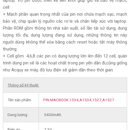
laptop. Vỏ pin được thiết kế liền khối giúp giữ và bảo vệ mạch,
cell
+ Mạch phần quan trọng nhất của pin nơi chứa mạch sạc, mạch
bảo vệ, chip quản lý nguồn các rơ le và chân tiếp xúc với laptop.
Phần ROM gồm thông tin nhà sản xuất, số lần tái sử dụng, dung
lượng tối đa, dung lượng đang sử dụng, những thông tin này
người dùng không thể xóa bằng cách reset hoặc tắt máy thông
thường.
+ Cell gồm 4,6,8 các pin có dung lượng lớn lên đến 12 cell, quán
trình dùng pin sẽ là các hoạt chất trong pin yến dần đi,cũng giống
như Acquy xe máy, độ lưu điện sẽ giảm dần theo thời gian.
Thông số kỹ thuật:
Tên sản phẩm
PIN MACBOOK
1534,A1534,
1527,A1527
Dung lượng
5400mAh
Điện áp
7.5V