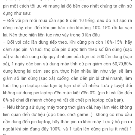
pin một cách tối ưu và mang lại độ bền cao nhất chúng ta cần sử
dụng như sau:
– Đối với pin mới mua cần sạc 8 đến 10 tiếng, sau đó rút sạc ra
dùng máy, cho đến khi pin báo còn khoảng 10%-15% rồi lại sạc
lại. Nên thực hiện liên tuc như vậy trong 3 lần đầu.
– Đối với các lần dùng tiếp theo, Khi dùng pin còn 10%-15%, hãy
cắm sạc pin. Vì tuổi thọ của pin được tính theo số lần dùng (sạc
xả) ví dụ nhà cung cấp quy định pin của bạn có 500 lần dùng (sạc
xả), 1 ngày các bạn sử dụng máy tính cứ pin giảm còn 60,70,80%
dung lượng lại cắm sạc pin, thực hiện nhiều lần như vậy, sẽ làm
giảm số lần dùng (sạc xả) xuống, dẫn đến pin bi chai nhanh, làm
tuổi thọ pin laptop của bạn bị hạn chế rất nhiều. Lưu ý tuyệt đối
không sử dụng pin laptop đến mức kiệt đến 0%. (pin bị vài lần đến
0% sẽ chai đi nhanh chóng và rất dễ chết pin laptop của bạn).
– Nếu không sử dụng máy trong thời gian dài, hay làm việc không
liên quan đến dữ liệu (đọc báo, chơi game…) không có nhu cầu
cần dùng đến pin laptop, hãy tháo pin ra khỏi máy. Lưu ý bỏ pin ra
ngoài khi pin đang đầy 100%, và 1 tuần lên dùng pin lại ít nhất 1