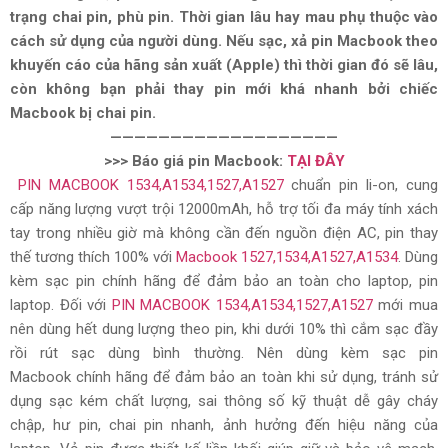
trạng chai pin, phù pin. Thời gian lâu hay mau phụ thuộc vào
cách sử dụng của người dùng. Nếu sạc, xả pin Macbook theo
khuyến cáo của hãng sản xuất (Apple) thì thời gian đó sẽ lâu,
còn không bạn phải thay pin mới khá nhanh bởi chiếc
Macbook bị chai pin.
———————————————————
>>> Báo giá pin Macbook:
TẠI ĐÂY
PIN MACBOOK 1534,A1534,
1527,A1527
chuẩn pin li-on, cung
cấp năng lượng vượt trội 12000mAh, hỗ trợ tối đa máy tính xách
tay trong nhiều giờ mà không cần đến nguồn điện AC, pin thay
thế tương thích 100% với
Macbook 1527,1534,A1527,A1534
. Dùng
kèm sạc pin chính hãng để đảm bảo an toàn cho laptop, pin
laptop. Đối với
PIN MACBOOK
1534,A1534,
1527,A1527
mới mua
nên dùng hết dung lượng theo pin, khi dưới 10% thì cắm sạc đầy
rồi rút sạc dùng bình thường. Nên dùng kèm sạc pin
Macbook chính hãng để đảm bảo an toàn khi sử dụng, tránh sử
dụng sạc kém chất lượng, sai thông số kỹ thuật dễ gây cháy
chập, hư pin, chai pin nhanh, ảnh hưởng đến hiệu năng của