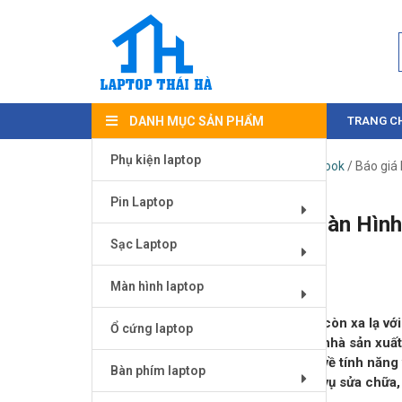
DANH MỤC SẢN PHẨM
TRANG C
Phụ kiện laptop
Trang chủ
/
SỬA CHỮA LAPTOP
/
Macbook
/ Báo giá
Pin Laptop
Báo giá Nguyên Cụm Màn Hình
Sạc Laptop
MRE82
Tháng Ba 30, 2020
Màn hình laptop
Các sản phẩm của Apple đã không còn xa lạ với
Ổ cứng laptop
cơn sốt khi vừa mới ra mắt. Mặc dù nhà sản xu
được yêu thích bởi sự tuyệt hảo cả về tính năn
Bàn phím laptop
rất nhiều. Hiểu được điều này, dịch vụ sửa chữ