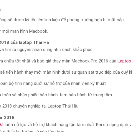
g.
ng sẽ được ký tên lên linh kiện để phòng trường hợp bị mất cắp.
ay mới màn hình Macbook.
2018 của laptop Thái Hà
nh và tìm ra nguyên nhân cũng như cách khắc phục.
ửa chữa tốt nhất và báo giá thay màn Macbook Pro 2016 của
Laptop
 tiến hành thay mới màn hình dưới sự quan sát trực tiếp của quý k
 toàn bộ tính năng dưới sự hỗ trợ của nhân viên kỹ thuật.
h toán và nhận phiếu bảo hành, tem bảo hành từ trung tâm.
 2018 chuyên nghiệp tại Laptop Thái Hà.
ir 2018
Hà
luôn nỗ lực và hỗ trợ khách hàng tận tâm nhất. Khi sử dụng dịch 
ảm thấy tin tưởng và yên tâm hơn.