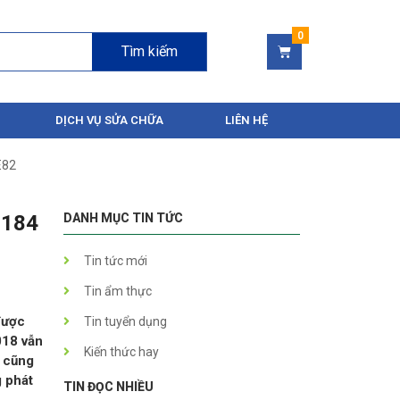
Tìm kiếm
DỊCH VỤ SỬA CHỮA
LIÊN HỆ
E82
3184
DANH MỤC TIN TỨC
Tin tức mới
Tin ẩm thực
được
Tin tuyển dụng
018 vẫn
Kiến thức hay
o cũng
g phát
TIN ĐỌC NHIỀU