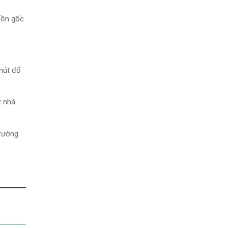
uồn gốc
phút đổ
ừ nhà
trường