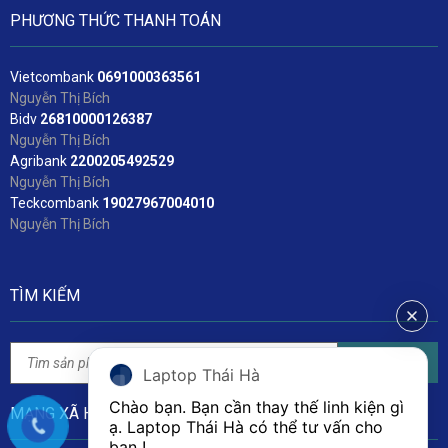
PHƯƠNG THỨC THANH TOÁN
Vietcombank
06
91000363561
Nguyễn Thị Bích
Bidv
2
6810000126387
Nguyễn Thị Bích
Agribank
2200205492529
Nguyễn Thị Bích
Teckcombank
19027967004010
Nguyễn Thị Bích
TÌM KIẾM
Tìm kiếm
Laptop Thái Hà
Chào bạn. Bạn cần thay thế linh kiện gì 
MẠNG XÃ HỘI
ạ. Laptop Thái Hà có thể tư vấn cho 
bạn ! 