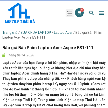
Phụ kiện laptop
Pin Laptop
Sạc Laptop
Màn hình laptop
Ổ cứng laptop
Bàn phím laptop
RAM laptop
Magic Mouse
Trang chủ
/
SỬA CHỮA LAPTOP
/
Laptop Acer
/ Báo giá Bàn Phím
Laptop Acer Aspire ES1-111
Báo giá Bàn Phím Laptop Acer Aspire ES1-111
Tháng Ba 14, 2020
Laptop Acer của bạn đang bị lỗi bàn phím, chập phím (khi bật máy
kêu tít tít liên tục) bạn lo lắng và không biết địa chỉ nào thay bàn
phím laptop Acer chính hãng ở Thái Hà? Hãy đến ngay với dịch vụ
Thay bàn phím laptop của chúng tôi: ==> Khách hàng ngồi xem kỹ
thuật viên thay bàn phím laptop Lấy ngay sau 5-10 phút. (Cam kết
chế độ bảo hành 12 tháng lỗi 1 đổi 1 – khách tới bào hành nhanh
như lúc tới thay mới – Dịch vụ mang tới sự hài lòng chỉ có tại Linh
Kiện Laptop Thái Hà) Trung tâm Linh Kiện Laptop Thái Hà luôn
lấy việc sửa laptop uy tín và chất lượng làm đầu, với phương châm