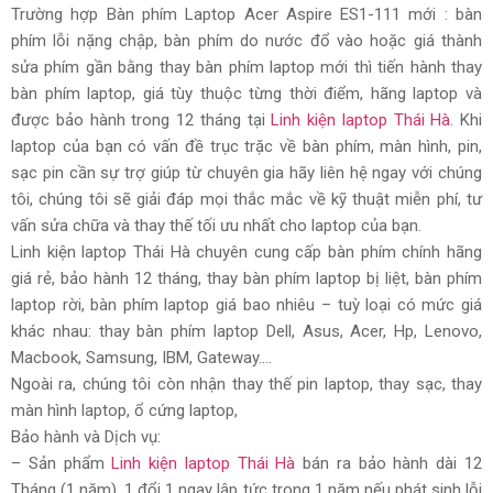
Trường hợp Bàn phím Laptop Acer Aspire ES1-111 mới : bàn
phím lỗi nặng chập, bàn phím do nước đổ vào hoặc giá thành
sửa phím gần bằng thay bàn phím laptop mới thì tiến hành thay
bàn phím laptop, giá tùy thuộc từng thời điểm, hãng laptop và
được bảo hành trong 12 tháng tại
Linh kiện laptop Thái Hà
. Khi
laptop của bạn có vấn đề trục trặc về bàn phím, màn hình, pin,
sạc pin cần sự trợ giúp từ chuyên gia hãy liên hệ ngay với chúng
tôi, chúng tôi sẽ giải đáp mọi thắc mắc về kỹ thuật miễn phí, tư
vấn sửa chữa và thay thế tối ưu nhất cho laptop của bạn.
Linh kiện laptop Thái Hà chuyên cung cấp bàn phím chính hãng
giá rẻ, bảo hành 12 tháng, thay bàn phím laptop bị liệt, bàn phím
laptop rời, bàn phím laptop giá bao nhiêu – tuỳ loại có mức giá
khác nhau: thay bàn phím laptop Dell, Asus, Acer, Hp, Lenovo,
Macbook, Samsung, IBM, Gateway….
Ngoài ra, chúng tôi còn nhận thay thế pin laptop, thay sạc, thay
màn hình laptop, ổ cứng laptop,
Bảo hành và Dịch vụ:
– Sản phẩm
Linh kiện laptop Thái Hà
bán ra bảo hành dài 12
Tháng (1 năm). 1 đổi 1 ngay lập tức trong 1 năm nếu phát sinh lỗi