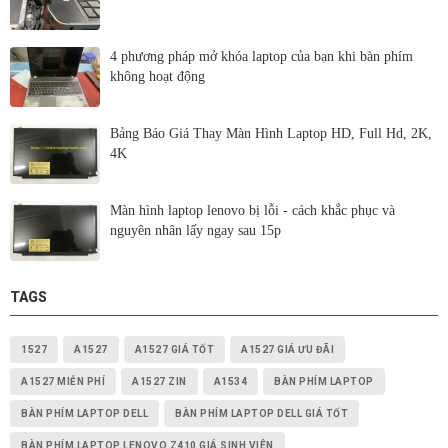
4 phương pháp mở khóa laptop của bạn khi bàn phím
không hoạt động
Bảng Báo Giá Thay Màn Hình Laptop HD, Full Hd, 2K,
4K
Màn hình laptop lenovo bị lỗi - cách khắc phục và
nguyên nhân lấy ngay sau 15p
TAGS
1527
A1527
A1527 GIÁ TỐT
A1527 GIÁ ƯU ĐÃI
A1527 MIỄN PHÍ
A1527 ZIN
A1534
BÀN PHÍM LAPTOP
BÀN PHÍM LAPTOP DELL
BÀN PHÍM LAPTOP DELL GIÁ TỐT
BÀN PHÍM LAPTOP LENOVO Z410 GIÁ SINH VIÊN