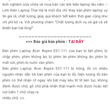
kinh nghiệm sửa chữa và mua bán các link kiện laptop lâu năm –
Linh Kiện Laptop Thái Hà là một địa chỉ thay bàn phím laptop uy
tín giá rẻ, chất lượng, giúp quý khách tiết kiệm thời gian cũng như
chi phí bỏ ra. Với phương châm “Chất lượng dịch vụ và giá cả sẽ
khiến bạn hài lòng!”
——————————————————————–
>>> Báo giá bàn phím :
TẠI ĐÂY
Bàn phím Laptop Acer Aspire ES1-111 của bạn bị liệt phím, bị
chập phím, phím không ăn, bị phím ăn phím không ăn, phím bị
mất nút, phím bị nước vào phím.
Bàn phím Laptop Acer Aspire ES1-111 bị hỏng, lỗi có nhiều
nguyên nhân dẫn tới bàn phím của bạn bị lỗi, hiện tượng lỗi bàn
phím có thể nhận rõ ngay: khi bật máy kêu tít tít liên tục, không
đánh được chữ, gõ chữ phải nhấn thật mạnh mới được hoặc liệt
nút bấm 1 chữ chạy ra
nhiều chữ .v.v…