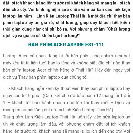
đặt lợi ích khách hàng lên trước rồi khách hàng sẽ mang lại lợi ích
đến cho cty. Với kinh nghiệm sửa chữa và mua bán các link kiện
laptop lâu năm – Linh Kiện Laptop Thái Hà là một địa chỉ thay bàn
phím laptop uy tín giá rẻ, chất lượng, giúp quý khách tiết kiệm
thời gian cũng như chi phí bỏ ra. Với phương châm “Chất lượng
dịch vụ và giá cả sẽ khiến bạn hài lòng!”
BÀN PHÍM ACER ASPIRE ​ES1-111
Laptop Acer của bạn đang bị lỗi bàn phím, chập phím (khi bật
máy kêu tít tít liên tục) bạn lo lắng và không biết địa chỉ nào thay
bàn phím laptop Acer chính hãng ở Thái Hà? Hãy đến ngay với
dịch vụ Thay bàn phím laptop của chúng tôi:
==> Khách hàng ngồi xem kỹ thuật viên thay bàn phím laptop Lấy
ngay sau 5-10 phút. (Cam kết chế độ bảo hành 12 tháng lỗi 1 đổi
1 – khách tới bào hành nhanh như lúc tới thay mới – Dịch vụ
mang tới sự hài lòng chỉ có tại Linh Kiện Laptop Thái Hà)
Trung tâm Linh Kiện Laptop Thái Hà luôn lấy việc sửa laptop uy
tín và chất lượng làm đầu, với phương châm đặt lợi ích khách
hàng lên trước rồi khách hàng sẽ mang lại lợi ích đến cho cty. Với