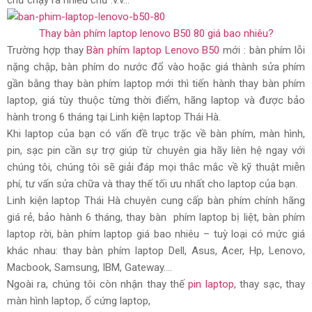
chữ chạy ra nhiều chữ .v.v…
Thay bàn phím laptop lenovo B50 80 giá bao nhiêu?
Trường hợp thay
Bàn phím laptop Lenovo B50
mới : bàn phím lỗi
nặng chập, bàn phím do nước đổ vào hoặc giá thành sửa phím
gần bằng thay bàn phím laptop mới thì tiến hành thay bàn phím
laptop, giá tùy thuộc từng thời điểm, hãng laptop và được bảo
hành trong 6 tháng tại Linh kiện laptop Thái Hà.
Khi laptop của bạn có vấn đề trục trặc về bàn phím, màn hình,
pin, sạc pin cần sự trợ giúp từ chuyên gia hãy liên hệ ngay với
chúng tôi, chúng tôi sẽ giải đáp mọi thắc mắc về kỹ thuật miễn
phí, tư vấn sửa chữa và thay thế tối ưu nhất cho laptop của bạn.
Linh kiện laptop Thái Hà chuyên cung cấp bàn phím chính hãng
giá rẻ, bảo hành 6 tháng, thay bàn phím laptop bị liệt, bàn phím
laptop rời, bàn phím laptop giá bao nhiêu – tuỳ loại có mức giá
khác nhau: thay bàn phím laptop Dell, Asus, Acer, Hp, Lenovo,
Macbook, Samsung, IBM, Gateway….
Ngoài ra, chúng tôi còn nhận thay thế
pin laptop
, thay sạc, thay
màn hình laptop, ổ cứng laptop,