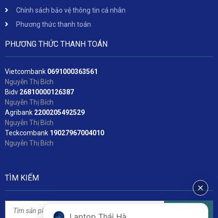
Chính sách bảo vệ thông tin cá nhân
Phương thức thanh toán
PHƯƠNG THỨC THANH TOÁN
Vietcombank
06
91000363561
Nguyễn Thị Bích
Bidv
2
6810000126387
Nguyễn Thị Bích
Agribank
2200205492529
Nguyễn Thị Bích
Teckcombank
19027967004010
Nguyễn Thị Bích
TÌM KIẾM
Tìm kiếm
Laptop Thái Hà