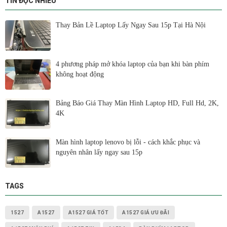
TIN ĐỌC NHIỀU
Thay Bản Lề Laptop Lấy Ngay Sau 15p Tại Hà Nội
4 phương pháp mở khóa laptop của bạn khi bàn phím
không hoạt động
Bảng Báo Giá Thay Màn Hình Laptop HD, Full Hd, 2K,
4K
Màn hình laptop lenovo bị lỗi - cách khắc phục và
nguyên nhân lấy ngay sau 15p
TAGS
1527
A1527
A1527 GIÁ TỐT
A1527 GIÁ ƯU ĐÃI