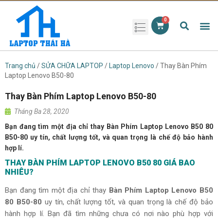
Phụ kiện laptop
Pin Laptop
Sạc Laptop
Màn hình laptop
Ổ cứng laptop
Bàn phím laptop
RAM laptop
Magic Mouse
Trang chủ
/
SỬA CHỮA LAPTOP
/
Laptop Lenovo
/ Thay Bàn Phím
Laptop Lenovo B50-80
Thay Bàn Phím Laptop Lenovo B50-80
Tháng Ba 28, 2020
Bạn đang tìm một địa chỉ thay Bàn Phím Laptop Lenovo B50 80
B50-80 uy tín, chất lượng tốt, và quan trọng là chế độ bảo hành
hợp lí.
THAY BÀN PHÍM LAPTOP LENOVO
B50 80 GIÁ BAO
NHIÊU?
Bạn đang tìm một địa chỉ thay
Bàn Phím Laptop Lenovo B50
80 B50-80
uy tín, chất lượng tốt, và quan trọng là chế độ bảo
hành hợp lí. Bạn đã tìm những chưa có nơi nào phù hợp với