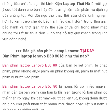
những tiêu chí của bạn thì
Linh Kiện Laptop Thái Hà
là một gợi
ý cực tốt dành cho bạn, hãy đến trải nghiệm sản phẩm và dịch vụ
của chúng tôi. Với đội ngụ thợ thay thế sửa chữa kinh nghiệm
hơn 10 kèm theo chế độ bảo hành lầu dài, 1 đổi 1 trong thời gian
bảo hành và thời gian thay thế sửa chữa chỉ trong nháy mắt,
chúng tôi rất tự tin là đơn vị có thể hỗ trợ quý khách trong lĩnh
vực công nghệ.
——————————————————————————
>>> Báo giá bàn phím laptop Lenovo:
TẠI ĐÂY
Bàn Phím laptop lenovo B50 80 lỗi như thế nào?
Bàn phím laptop Lenovo B50 80
của bạn bị liệt phím, bị chập
phím, phím không ăn,bị phím ăn phím không ăn, phím bị mất nút,
phím bị nước vào phím.
Bàn phím laptop Lenovo B50 80
bị hỏng, lỗi có nhiều nguyên
nhân dẫn tới bàn phím của bạn bị lỗi, hiện tượng lỗi bàn phím có
thể nhận rõ ngay: khi bật máy kêu tít tít liên tục, không đánh được
chữ, gõ chữ phải nhấn thật mạnh mới được hoặc liệt nút bấm 1