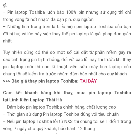
gì.
– Pin laptop Toshiba luôn báo 100% pin nhưng sử dụng thì chỉ
trong vòng “3 nốt nhạc” đã cạn pin, cúp nguồn.
– Những tình trạng trên là biểu hiện pin laptop Toshiba của bạn
đã bị hư, và lúc này việc thay thế pin laptop là giải pháp đơn giản
nhất.
Tuy nhiên cũng có thể do một số cài đặt từ phần mềm gây ra
các tình trạng pin bị hư hỏng, đối với các lỗi này thì trước khi thay
pin laptop mới thì các kĩ thuật viên sửa máy tính laptop của
chúng tôi sẽ kiểm tra trước nhằm đảm bảo nhất cho quý khách
>>> Báo giá thay pin laptop Toshiba:
TẠI ĐÂY
Cam kết khách hàng khi thay, mua pin laptop Toshiba
tại
Linh Kiện Laptop Thái Hà
– Đảm bảo pin laptop Toshiba chính hãng, chất lượng cao
– Thời gian sử dụng Pin laptop Toshiba đúng với tiêu chuẩn
– Nếu pin laptop Toshiba lỗi từ NXS thì chúng tôi sẽ 1 đổi 1 trong
vòng 7 ngày cho quý khách, bảo hành 12 tháng