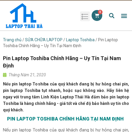
Phụ kiện laptop
Pin Laptop
Sạc Laptop
Màn hình laptop
Ổ cứng laptop
Bàn phím laptop
RAM laptop
Magic Mouse
Trang chủ
/
SỬA CHỮA LAPTOP
/
Laptop Toshiba
/ Pin Laptop
Toshiba Chính Hãng – Uy Tín Tại Nam Định
Pin Laptop Toshiba Chính Hãng – Uy Tín Tại Nam
Định
Tháng Năm 21, 2020
Nếu pin laptop Toshiba của quý khách đang bị hư hỏng chai pin,
pin laptop Toshiba tụt nhanh, hoặc sạc không vào. Hãy liên hệ
ngay với trung tâm Linh Kiện Laptop Thái Hà đảm bảo pin laptop
Toshiba là hàng chính hãng - giá tốt và chế độ bảo hành uy tín cho
quý khách.
PIN LAPTOP TOSHIBA CHÍNH HÃNG TẠI NAM ĐỊNH
Nếu pin laptop Toshiba của quý khách đang bị hư hỏng chai pin,