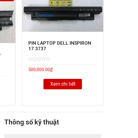
PIN LAPTOP DELL INSPIRON
17 3737
O
Rated
5
500,000.00
₫
0
out
of
Xem chi tiết
Thông số kỹ thuật