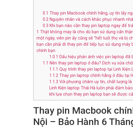
0.1
Thay pin Macbook chính hãng, uy tín lấy ng
0.2
Nguyên nhân và cách khắc phục nhanh nhất
0.3
Khi bạn nào cần thay pin laptop ngay để trá
1
Thật không may là cho dù bạn sử dụng cẩn thận v
một ngày, viên pin ấy cũng sẽ “hết tuổi thọ và bị 
bạn cần phải đi thay pin để tiếp tục sử dụng máy
chính bạn.
1.0.1
Dấu hiệu phản ánh việc pin laptop đã b
1.1
Nên thay pin laptop ở đâu? Dịch vụ sửa chữ
1.1.1
Quy trình thay pin laptop tại Linh Kiện
1.1.2
Thay pin laptop chính hãng ở đâu tại H
1.1.3
Với phương châm uy tín, chất lượng là 
Linh Kiện laptop Thái Hà luôn phải đảm bảo 
khi lựa chọn thay pin laptop bạn sẽ được cấ
Thay pin Macbook chính 
Nội – Bảo Hành 6 Thán