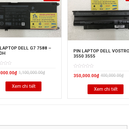
 LAPTOP DELL G7 7588 –
PIN LAPTOP DELL VOSTR
DH
3550 3555
d
Rated
5
,000.00
₫
1,100,000.00
₫
350,000.00
₫
400,000.00
₫
0
out
of
Xem chi tiết
Xem chi tiết