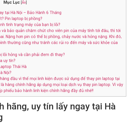
Mục Lục
[
Ẩn
]
ay tại Hà Nội – Bảo Hành 6 Tháng
? Pin laptop bị phồng?
nh tình trạng máy của bạn bị lỗi?
à bảo quản chăm chút cho viên pin của máy tính tới đâu, thì tới
chai. Nặng hơn pin có thể bị phồng, chảy nước và hỏng nặng. Khi đó,
 bình thường cũng như tránh các rủi ro đến máy và sức khỏe của
ị lỗi hỏng và cần phải đem đi thay?
a uy tín?
 Laptop Thái Hà
à Nội?
hàng đầu vì thế mọi linh kiện được sử dụng để thay pin laptop tại
là hàng chính hãng áp dụng mọi loại dịch vụ thay pin laptop. Vì vậy
p phiếu bảo hành linh kiện chính hãng đầy đủ nhé!!
hãng, uy tín lấy ngay tại Hà
g