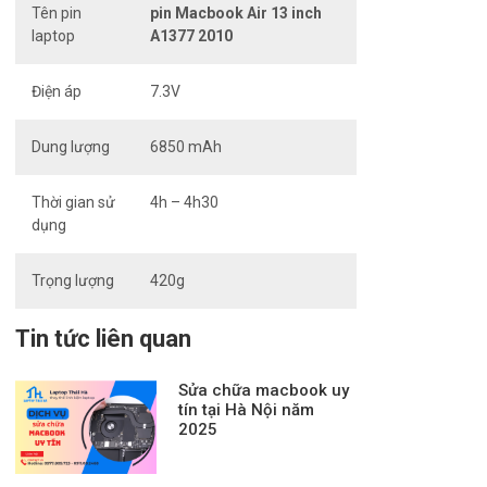
Tên pin
pin Macbook Air 13 inch
laptop
A1377 2010
Điện áp
7.3V
Dung lượng
6850 mAh
Thời gian sử
4h – 4h30
dụng
Trọng lượng
420g
Tin tức liên quan
Sửa chữa macbook uy
tín tại Hà Nội năm
2025