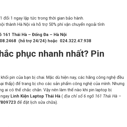
1 đổi 1 ngay lập tức trong thời gian bảo hành.
ội thành Hà Nội và hỗ trợ 50% phí vận chuyển ngoải tỉnh
gõ 161 Thái Hà – Đống Đa – Hà Nội
.08.2468 (hỗ trợ 24/24) hoặc 024.322.47.938
hắc phục nhanh nhất? Pin
 khối pin của bạn bị chai. Mặc dù hiện nay, các hãng công nghệ đều
ư hại thấp) để trang bị cho các sản phẩm công nghệ của mình. Nhưng
g ai có thể chắc chắn. Vậy nên làm thế nào khi pin laptop bị
n ngay
Linh Kiện Laptop Thái Hà
(
địa chỉ số 6 ngõ 161 Thái Hà –
7809723
để đặt lịch sửa chữa).