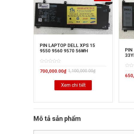
PIN LAPTOP DELL XPS 15
PIN
9550 9560 9570 56WH
33Y
Rated
5
700,000.00
₫
1,100,000.00
₫
0
Rate
5
out
650
0
of
out
of
Xem chi tiết
Mô tả sản phẩm