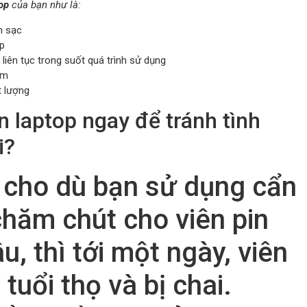
op
của bạn như là:
m sạc
p
liên tục trong suốt quá trình sử dụng
ảm
t lượng
n laptop ngay để tránh tình
i?
 cho dù bạn sử dụng cẩn
hăm chút cho viên pin
u, thì tới một ngày, viên
 tuổi thọ và bị chai.