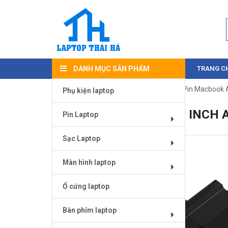
DANH MỤC SẢN PHẨM
TRANG C
Trang chủ
/
Pin Laptop
/
Pin Macbook
/ Pin Macbook A
Phụ kiện laptop
PIN MACBOOK AIR 13 INCH 
Pin Laptop
Sạc Laptop
Màn hình laptop
Ổ cứng laptop
Bàn phím laptop