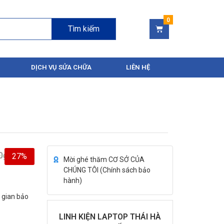
Tìm kiếm
DỊCH VỤ SỬA CHỮA
LIÊN HỆ
0
₫
27%
Mời ghé thăm CƠ SỞ CỦA
CHÚNG TÔI (
Chính sách bảo
hành
)
i gian bảo
LINH KIỆN LAPTOP THÁI HÀ