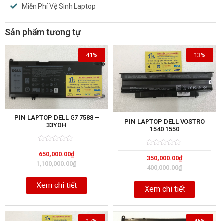
Miễn Phí Vệ Sinh Laptop
Sản phẩm tương tự
41%
13%
PIN LAPTOP DELL G7 7588 –
PIN LAPTOP DELL VOSTRO
33YDH
1540 1550
Rated
5
Rated
5
650,000.00
₫
0
350,000.00
₫
0
out
1,100,000.00
₫
out
of
400,000.00
₫
of
Xem chi tiết
Xem chi tiết
17%
45%