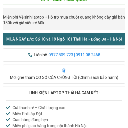
Miễn phí Vệ sinh laptop + Hỗ trợ mua chuột quang không dây giá bán
150k với giá siêu rẻ 60k
MUA NGAY Đ/c: Số 10 và 19 Ngõ 161 Thái Hà - Đống Đa - Hà Nội
Liên hệ:
0977 809 723 | 0911 08 2468
Mời ghé thăm CƠ SỞ CỦA CHÚNG TÔI (
Chính sách bảo hành
)
LINH KIỆN LAPTOP THÁI HÀ CAM KẾT:
Giá thành rẻ – Chất lượng cao
Miễn Phí Lắp Đặt
Giao hàng đúng hẹn
Miễn phí giao hàng trong nội thành Hà Nội.