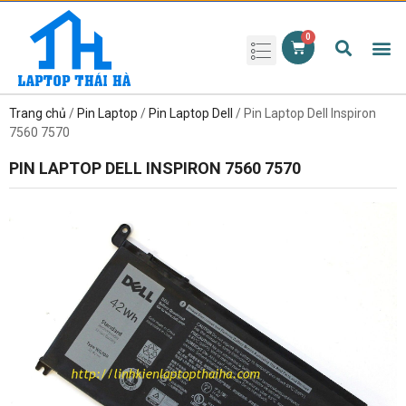
Phụ kiện laptop
Pin Laptop
Sạc Laptop
Màn hình laptop
Ổ cứng laptop
Bàn phím laptop
RAM laptop
Magic Mouse
Trang chủ
/
Pin Laptop
/
Pin Laptop Dell
/ Pin Laptop Dell Inspiron
7560 7570
PIN LAPTOP DELL INSPIRON 7560 7570