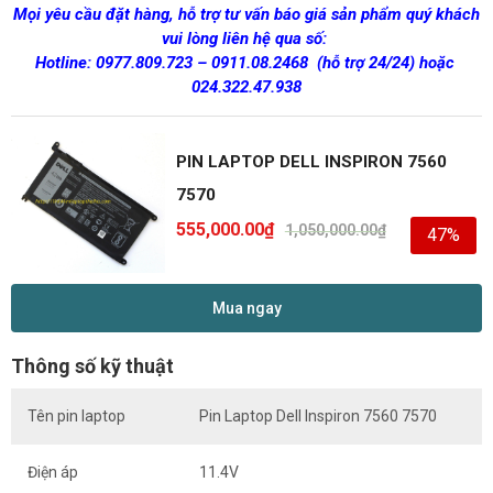
Mọi yêu cầu đặt hàng, hỗ trợ tư vấn báo giá sản phẩm quý khách
vui lòng liên hệ qua số:
Hotline:
0977.809.723
–
0911.08.2468
(hỗ trợ 24/24)
hoặc
024.322.47.938
PIN LAPTOP DELL INSPIRON 7560
7570
555,000.00
₫
1,050,000.00
₫
47%
Mua ngay
Thông số kỹ thuật
Tên pin laptop
Pin Laptop Dell Inspiron 7560 7570
Điện áp
11.4V