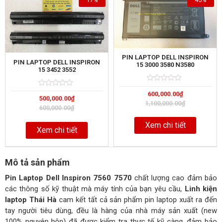
PIN LAPTOP DELL INSPIRON
PIN LAPTOP DELL INSPIRON
15 3000 3580 N3580
15 3452 3552
Rated
5
Rated
5
600,000.00
₫
0
500,000.00
₫
0
out
1,100,000.00
₫
out
of
600,000.00
₫
of
Xem chi tiết
Xem chi tiết
Mô tả sản phẩm
Pin Laptop Dell Inspiron 7560 7570
chất lượng cao đảm bảo
các thông số kỹ thuật mà máy tính của bạn yêu cầu,
Linh kiện
laptop Thái Hà
cam kết tất cả sản phẩm pin laptop xuất ra đến
tay người tiêu dùng, đều là hàng của nhà máy sản xuất (new
100% nguyên hộp) đã được kiểm tra thực tế kỹ càng, đảm bảo