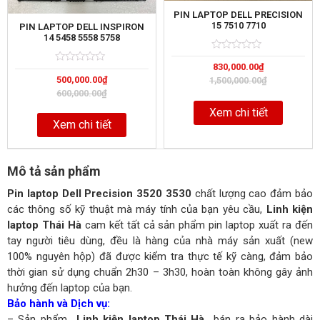
PIN LAPTOP DELL PRECISION
15 7510 7710
PIN LAPTOP DELL INSPIRON
14 5458 5558 5758
Rated
5
830,000.00
₫
0
Rated
5
out
500,000.00
₫
0
1,500,000.00
₫
of
out
600,000.00
₫
of
Xem chi tiết
Xem chi tiết
Mô tả sản phẩm
Pin laptop Dell Precision 3520
3530
chất lượng cao đảm bảo
các thông số kỹ thuật mà máy tính của bạn yêu cầu,
Linh kiện
laptop Thái Hà
cam kết tất cả sản phẩm pin laptop xuất ra đến
tay người tiêu dùng, đều là hàng của nhà máy sản xuất (new
100% nguyên hộp) đã được kiểm tra thực tế kỹ càng, đảm bảo
thời gian sử dụng chuẩn 2h30 – 3h30, hoàn toàn không gây ảnh
hưởng đến laptop của bạn.
Bảo hành và Dịch vụ:
– Sản phẩm
Linh kiện laptop Thái Hà
bán ra bảo hành dài