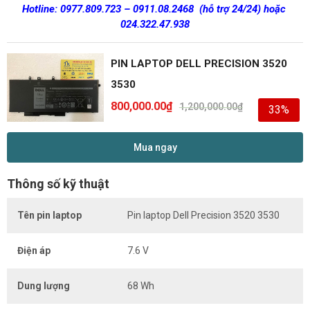
Hotline:
0977.809.723
–
0911.08.2468
(hỗ trợ 24/24)
hoặc
024.322.47.938
PIN LAPTOP DELL PRECISION 3520
3530
800,000.00
₫
1,200,000.00
₫
33%
Mua ngay
Thông số kỹ thuật
Tên pin laptop
Pin laptop Dell Precision 3520 3530
Điện áp
7.6 V
Dung lượng
68 Wh