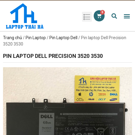
Phụ kiện laptop
Pin Laptop
Sạc Laptop
Màn hình laptop
Ổ cứng laptop
Bàn phím laptop
RAM laptop
Magic Mouse
Trang chủ
/
Pin Laptop
/
Pin Laptop Dell
/ Pin laptop Dell Precision
3520 3530
PIN LAPTOP DELL PRECISION 3520 3530