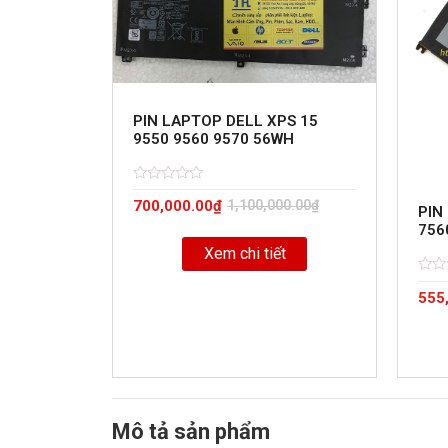
PIN LAPTOP DELL XPS 15
9550 9560 9570 56WH
Rated
5
700,000.00
₫
1,100,000.00
₫
0
PIN
out
756
of
Xem chi tiết
Rate
5
555
0
out
of
Mô tả sản phẩm