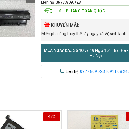
Liên hệ:
0977.809.723
SHIP HÀNG TOÀN QUỐC
KHUYẾN MÃI:
Miễn phí công thay thế, lấy ngay và Vệ sinh lapto
ỹ
MUA NGAY Đ/c: Số 10 và 19 Ngõ 161 Thái Hà -
Hà Nội
Liên hệ:
0977 809 723 | 0911 08 24
47%