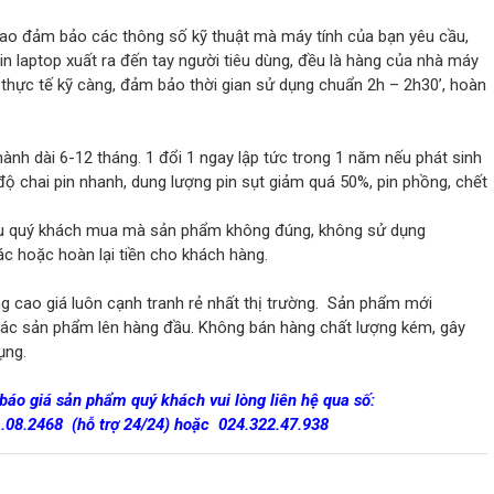
ao đảm bảo các thông số kỹ thuật mà máy tính của bạn yêu cầu,
in laptop xuất ra đến tay người tiêu dùng, đều là hàng của nhà máy
thực tế kỹ càng, đảm bảo thời gian sử dụng chuẩn 2h – 2h30’, hoàn
ành dài 6-12 tháng. 1 đổi 1 ngay lập tức trong 1 năm nếu phát sinh
 độ chai pin nhanh, dung lượng pin sụt giảm quá 50%, pin phồng, chết
 nếu quý khách mua mà sản phẩm không đúng, không sử dụng
c hoặc hoàn lại tiền cho khách hàng.
g cao giá luôn cạnh tranh rẻ nhất thị trường. Sản phẩm mới
các sản phẩm lên hàng đầu. Không bán hàng chất lượng kém, gây
ụng.
 báo giá sản phẩm quý khách vui lòng liên hệ qua số:
1.08.2468
(hỗ trợ 24/24)
hoặc
024.322.47.938