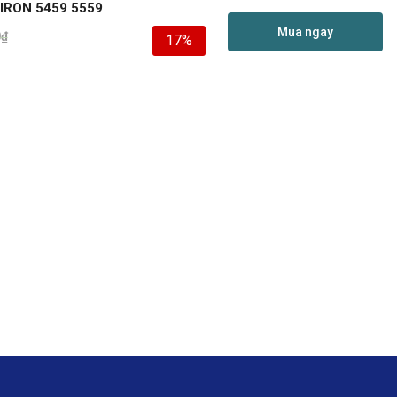
IRON 5459 5559
Mua ngay
0
₫
17%