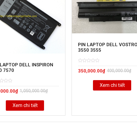
PIN LAPTOP DELL VOSTR
3550 3555
 LAPTOP DELL INSPIRON
Rated
5
0 7570
350,000.00
₫
400,000.00
₫
0
out
of
Xem chi tiết
d
,000.00
₫
1,050,000.00
₫
Xem chi tiết