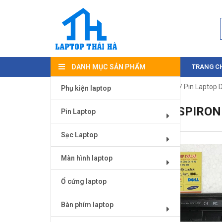
DANH MỤC SẢN PHẨM
TRANG C
Trang chủ
/
Pin Laptop
/
Pin Laptop Dell
/ Pin Laptop D
Phụ kiện laptop
PIN LAPTOP DELL INSPIRON
Pin Laptop
Sạc Laptop
Màn hình laptop
Ổ cứng laptop
Bàn phím laptop