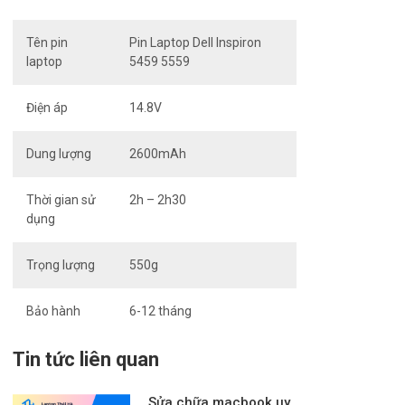
Tên pin
Pin Laptop Dell Inspiron
laptop
5459 5559
Điện áp
14.8V
Dung lượng
2600mAh
Thời gian sử
2h – 2h30
dụng
Trọng lượng
550g
Bảo hành
6-12 tháng
Tin tức liên quan
Sửa chữa macbook uy