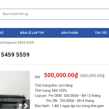
HỦ
BẢN LỀ LAPTOP
SẢN PHẨM
TIN TỨC
ell Inspiron 5459 5559
 5459 5559
500,000.00
₫
600,000.00
₫
Giá:
Tình trang kho: còn hàng
Tình trạng: Mới 100%
Loại pin : Pin OEM : 500.000đ – BH 12 tháng
Pin ZIN : 750.000đ – BH 6 tháng
Bảo hành : 1 đổi 1 ngay lập tức trong thời gian