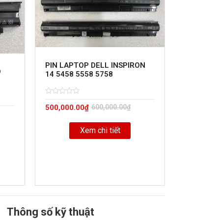
PIN LAPTOP DELL INSPIRON
O
14 5458 5558 5758
Rated
5
500,000.00
₫
600,000.00
₫
0
out
of
Xem chi tiết
Thông số kỹ thuật