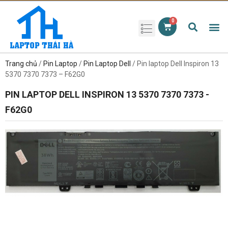
Phụ kiện laptop
Pin Laptop
Sạc Laptop
Màn hình laptop
Ổ cứng laptop
Bàn phím laptop
RAM laptop
Magic Mouse
Trang chủ
/
Pin Laptop
/
Pin Laptop Dell
/ Pin laptop Dell Inspiron 13
5370 7370 7373 – F62G0
PIN LAPTOP DELL INSPIRON 13 5370 7370 7373 -
F62G0