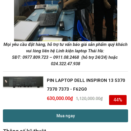
Mọi yêu cầu đặt hàng, hỗ trợ tư vấn báo giá sản phẩm quý khách
vui lòng liên hệ Linh kiện laptop Thái Hà:
SĐT: 0977.809.723 – 0911.08.2468 (hỗ trợ 24/24) hoặc
024.322.47.938
PIN LAPTOP DELL INSPIRON 13 5370
7370 7373 - F62G0
630,000.00
₫
1,120,000.00
₫
44%
Mua ngay