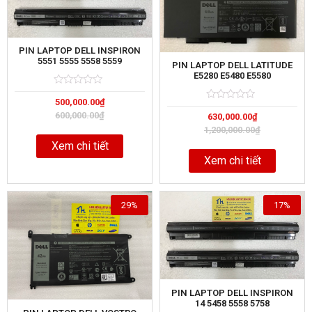
PIN LAPTOP DELL INSPIRON
5551 5555 5558 5559
PIN LAPTOP DELL LATITUDE
E5280 E5480 E5580
Rated
5
500,000.00
₫
0
Rated
5
out
600,000.00
₫
630,000.00
₫
0
of
out
1,200,000.00
₫
of
Xem chi tiết
Xem chi tiết
29%
17%
PIN LAPTOP DELL INSPIRON
14 5458 5558 5758