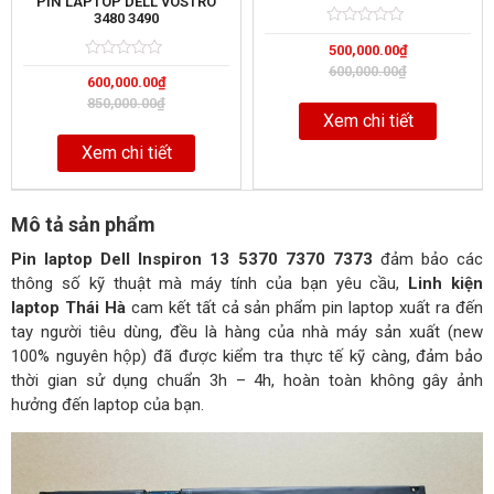
PIN LAPTOP DELL VOSTRO
3480 3490
Rated
5
500,000.00
₫
0
out
Rated
5
600,000.00
₫
of
600,000.00
₫
0
out
850,000.00
₫
of
Xem chi tiết
Xem chi tiết
Mô tả sản phẩm
Pin laptop Dell Inspiron 13 5370 7370 7373
đảm bảo các
thông số kỹ thuật mà máy tính của bạn yêu cầu,
Linh kiện
laptop Thái Hà
cam kết tất cả sản phẩm pin laptop xuất ra đến
tay người tiêu dùng, đều là hàng của nhà máy sản xuất (new
100% nguyên hộp) đã được kiểm tra thực tế kỹ càng, đảm bảo
thời gian sử dụng chuẩn 3h – 4h, hoàn toàn không gây ảnh
hưởng đến laptop của bạn.