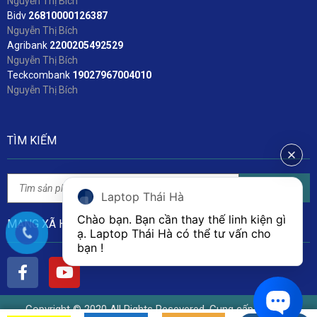
Nguyễn Thị Bích
Bidv
2
6810000126387
Nguyễn Thị Bích
Agribank
2200205492529
Nguyễn Thị Bích
Teckcombank
19027967004010
Nguyễn Thị Bích
TÌM KIẾM
Tìm kiếm
Laptop Thái Hà
Chào bạn. Bạn cần thay thế linh kiện gì 
MẠNG XÃ HỘI
ạ. Laptop Thái Hà có thể tư vấn cho 
bạn ! 
Copyright © 2020 All Rights Resevered. Cung cấp bởi Linh