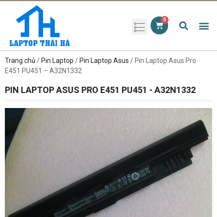
Phụ kiện laptop
Pin Laptop
Sạc Laptop
Màn hình laptop
Ổ cứng laptop
Bàn phím laptop
RAM laptop
Magic Mouse
Trang chủ
/
Pin Laptop
/
Pin Laptop Asus
/ Pin Laptop Asus Pro
E451 PU451 – A32N1332
PIN LAPTOP ASUS PRO E451 PU451 - A32N1332