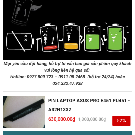
Mọi yêu cầu đặt hàng, hỗ trợ tư vấn báo giá sản phẩm quý khách
vui lòng liên hệ qua số:
Hotline:
0977.809.723
–
0911.08.2468
(hỗ trợ 24/24)
hoặc
024.322.47.938
PIN LAPTOP ASUS PRO E451 PU451 -
A32N1332
630,000.00
₫
1,300,000.00
₫
52%