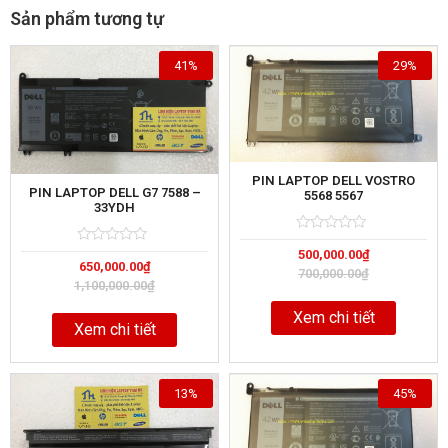
Sản phẩm tương tự
41%
29%
PIN LAPTOP DELL VOSTRO
PIN LAPTOP DELL G7 7588 –
5568 5567
33YDH
Rated
5
Rated
5
500,000.00
₫
0
650,000.00
₫
0
out
700,000.00
₫
out
of
1,100,000.00
₫
of
Xem chi tiết
Xem chi tiết
13%
45%