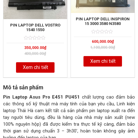
PIN LAPTOP DELL INSPIRON
15 3000 3580 N3580
PIN LAPTOP DELL VOSTRO
1540 1550
Rated
5
600,000.00
₫
0
Rated
5
out
1,100,000.00
₫
350,000.00
₫
0
of
out
400,000.00
₫
of
Xem chi tiết
Xem chi tiết
Mô tả sản phẩm
Pin Laptop Asus Pro E451 PU451
chất lượng cao đảm bảo
các thông số kỹ thuật mà máy tính của bạn yêu cầu, Linh kiện
laptop Thái Hà cam kết tất cả sản phẩm pin laptop xuất ra đến
tay người tiêu dùng, đều là hàng của nhà máy sản xuất (new
100% nguyên hộp) đã được kiểm tra thực tế kỹ càng, đảm bảo
thời gian sử dụng chuẩn 3 – 3h30′, hoàn toàn không gây ảnh
hưởng đến laptop của bạn.