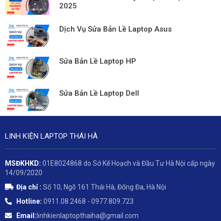
2025
Dịch Vụ Sửa Bản Lề Laptop Asus
Sửa Bản Lề Laptop HP
Sửa Bản Lề Laptop Dell
LINH KIỆN LAPTOP THÁI HÀ
MSĐKHKD:
01E8024868 do Sở Kế Hoạch và Đầu Tư Hà Nội cấp ngày
14/09/2020
Địa chỉ :
Số 10, Ngõ 161 Thái Hà, Đống Đa, Hà Nội
Hotline:
0911.08.2468 - 0977.809.723
Email:
linhkienlaptopthaiha@gmail.com