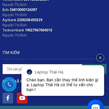
Nguyễn Thị Bích
Bidv
2
6810000126387
Nguyễn Thị Bích
Agribank
2200205492529
Nguyễn Thị Bích
Teckcombank
19027967004010
Nguyễn Thị Bích
TÌM KIẾM
Tìm kiếm
Laptop Thái Hà
Chào bạn. Bạn cần thay thế linh kiện gì 
MẠNG XÃ HỘI
ạ. Laptop Thái Hà có thể tư vấn cho 
bạn ! 