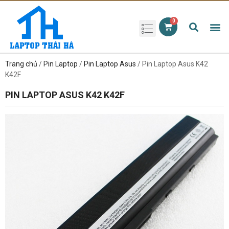
Phụ kiện laptop
Pin Laptop
Sạc Laptop
Màn hình laptop
Ổ cứng laptop
Bàn phím laptop
RAM laptop
Magic Mouse
Trang chủ
/
Pin Laptop
/
Pin Laptop Asus
/ Pin Laptop Asus K42
K42F
PIN LAPTOP ASUS K42 K42F