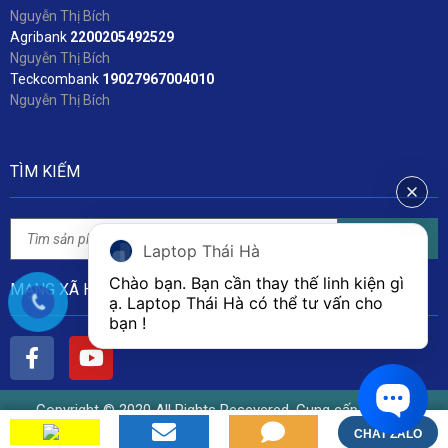
Nguyễn Thị Bích
Agribank
2200205492529
Nguyễn Thị Bích
Teckcombank
19027967004010
Nguyễn Thị Bích
TÌM KIẾM
Tìm kiếm
Laptop Thái Hà
Chào bạn. Bạn cần thay thế linh kiện gì 
MẠNG XÃ HỘI
ạ. Laptop Thái Hà có thể tư vấn cho 
bạn ! 
Copyright © 2020 All Rights Resevered. Cung cấp bởi Linh
Kiện Laptop Thái Hà
CHAT ZALO