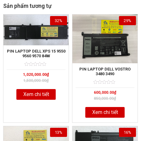
Sản phẩm tương tự
32%
29%
PIN LAPTOP DELL XPS 15 9550
9560 9570 84W
PIN LAPTOP DELL VOSTRO
Rated
5
3480 3490
1,020,000.00
₫
0
out
1,500,000.00
₫
of
Rated
5
600,000.00
₫
0
Xem chi tiết
out
850,000.00
₫
of
Xem chi tiết
13%
16%