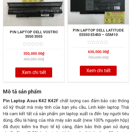
PIN LAPTOP DELL LATITUDE
PIN LAPTOP DELL VOSTRO
E5550 E5450 – G5M10
3550 3555
Rated
5
Rated
5
630,000.00
₫
0
350,000.00
₫
0
out
750,000.00
₫
out
400,000.00
₫
of
of
Xem chi tiết
Xem chi tiết
Mô tả sản phẩm
Pin Laptop Asus K42 K42F
chất lượng cao đảm bảo các thông
số kỹ thuật mà máy tính của bạn yêu cầu, Linh kiện laptop Thái
Hà cam kết tất cả sản phẩm pin laptop xuất ra đến tay người tiêu
dùng, đều là hàng của nhà máy sản xuất (new 100% nguyên hộp)
đã được kiểm tra thực tế kỹ càng, đảm bảo thời gian sử dụng