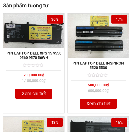
Sản phẩm tương tự
36%
17%
PIN LAPTOP DELL XPS 15 9550
9560 9570 56WH
PIN LAPTOP DELL INSPIRON
5520 5530
Rated
5
700,000.00
₫
0
out
1,100,000.00
₫
Rated
5
of
500,000.00
₫
0
out
600,000.00
₫
of
Xem chi tiết
Xem chi tiết
13%
16%