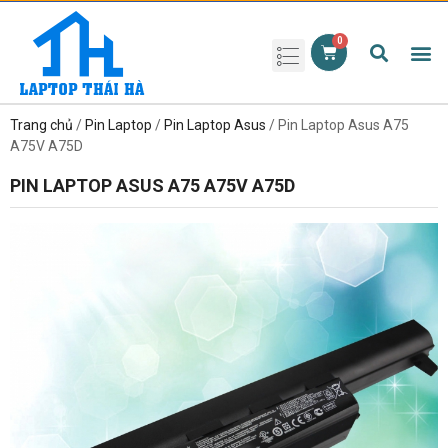
Phụ kiện laptop
Pin Laptop
Sạc Laptop
Màn hình laptop
Ổ cứng laptop
Bàn phím laptop
RAM laptop
Magic Mouse
Trang chủ
/
Pin Laptop
/
Pin Laptop Asus
/ Pin Laptop Asus A75
A75V A75D
PIN LAPTOP ASUS A75 A75V A75D