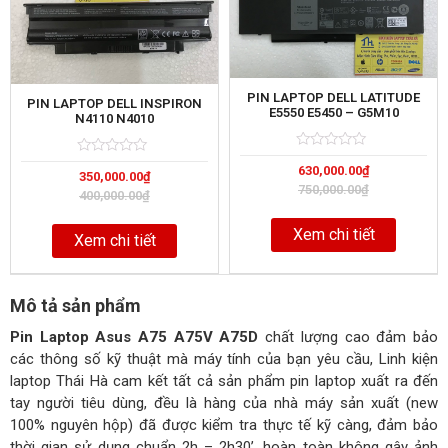
PIN LAPTOP DELL LATITUDE
PIN LAPTOP DELL INSPIRON
E5550 E5450 – G5M10
N4110 N4010
Rated
5
Rated
5
630,000.00
₫
0
350,000.00
₫
0
out
750,000.00
₫
out
400,000.00
₫
of
of
Xem chi tiết
Xem chi tiết
Mô tả sản phẩm
Pin Laptop Asus A75 A75V A75D
chất lượng cao đảm bảo
các thông số kỹ thuật mà máy tính của bạn yêu cầu, Linh kiện
laptop Thái Hà cam kết tất cả sản phẩm pin laptop xuất ra đến
tay người tiêu dùng, đều là hàng của nhà máy sản xuất (new
100% nguyên hộp) đã được kiểm tra thực tế kỹ càng, đảm bảo
thời gian sử dụng chuẩn 2h – 2h30’, hoàn toàn không gây ảnh