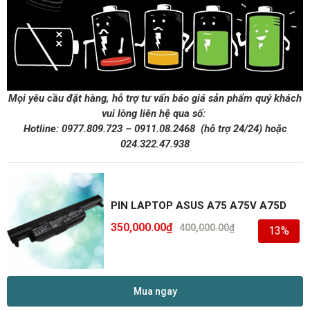
Mọi yêu cầu đặt hàng, hỗ trợ tư vấn báo giá sản phẩm quý khách
vui lòng liên hệ qua số:
Hotline:
0977.809.723
–
0911.08.2468
(hỗ trợ 24/24)
hoặc
024.322.47.938
PIN LAPTOP ASUS A75 A75V A75D
350,000.00
₫
400,000.00
₫
13%
Mua ngay