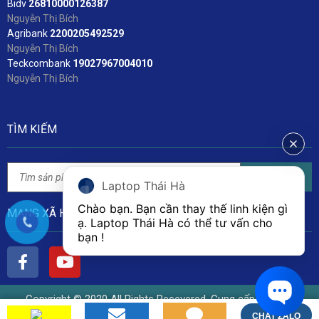
Bidv
2
6810000126387
Nguyễn Thị Bích
Agribank
2200205492529
Nguyễn Thị Bích
Teckcombank
19027967004010
Nguyễn Thị Bích
TÌM KIẾM
Tìm kiếm
Laptop Thái Hà
Chào bạn. Bạn cần thay thế linh kiện gì 
MẠNG XÃ HỘI
ạ. Laptop Thái Hà có thể tư vấn cho 
bạn ! 
Copyright © 2020 All Rights Resevered. Cung cấp bởi Linh
Kiện Laptop Thái Hà
CHAT ZALO