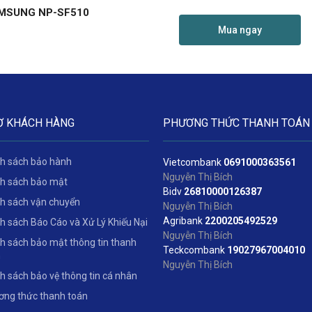
MSUNG NP-SF510
Mua ngay
Ợ KHÁCH HÀNG
PHƯƠNG THỨC THANH TOÁN
h sách bảo hành
Vietcombank
06
91000363561
Nguyễn Thị Bích
h sách bảo mật
Bidv
2
6810000126387
h sách vận chuyển
Nguyễn Thị Bích
Agribank
2200205492529
h sách Báo Cáo và Xử Lý Khiếu Nại
Nguyễn Thị Bích
h sách bảo mật thông tin thanh
Teckcombank
19027967004010
n
Nguyễn Thị Bích
h sách bảo vệ thông tin cá nhân
ng thức thanh toán