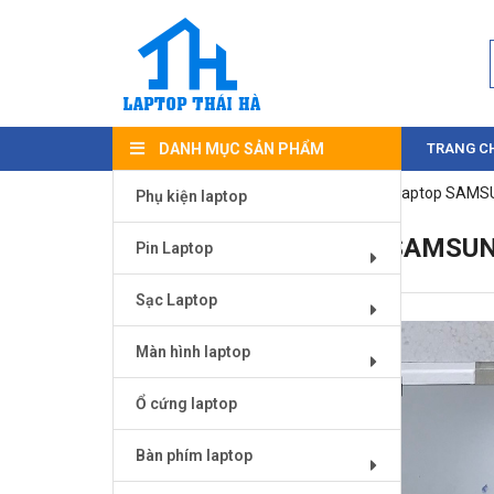
DANH MỤC SẢN PHẨM
TRANG C
Trang chủ
/
Màn hình laptop
/
Màn hình laptop SAM
Phụ kiện laptop
MÀN HÌNH LAPTOP SAMSUN
Pin Laptop
Sạc Laptop
Màn hình laptop
Ổ cứng laptop
Bàn phím laptop