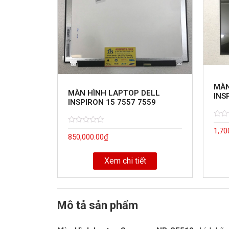
MÀN
MÀN HÌNH LAPTOP DELL
INS
INSPIRON 15 7557 7559
Rate
5
Rated
5
1,70
0
850,000.00
₫
0
out
out
of
of
Xem chi tiết
Mô tả sản phẩm