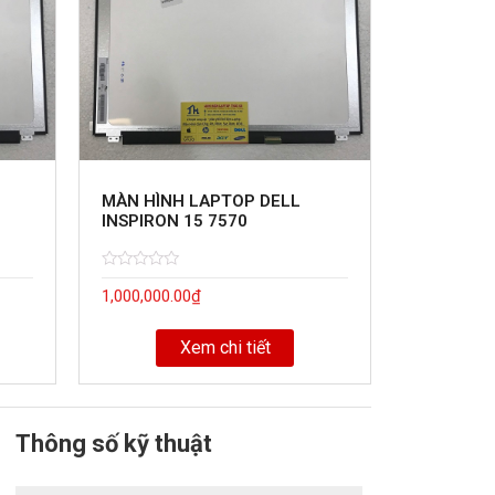
MÀN HÌNH LAPTOP DELL
INSPIRON 15 7570
Rated
5
1,000,000.00
₫
0
out
of
Xem chi tiết
Thông số kỹ thuật