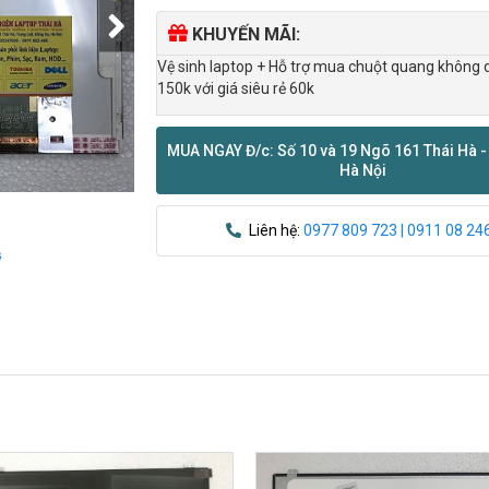
KHUYẾN MÃI:
Vệ sinh laptop + Hỗ trợ mua chuột quang không 
150k với giá siêu rẻ 60k
MUA NGAY Đ/c: Số 10 và 19 Ngõ 161 Thái Hà -
Hà Nội
Liên hệ:
0977 809 723 | 0911 08 24
ỹ