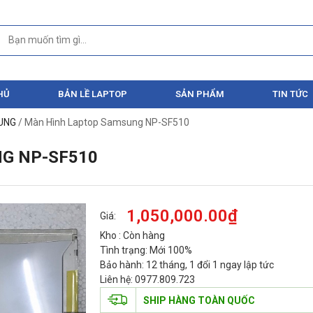
HỦ
BẢN LỀ LAPTOP
SẢN PHẨM
TIN TỨC
SUNG
/ Màn Hình Laptop Samsung NP-SF510
G NP-SF510
1,050,000.00
₫
Giá:
Kho : Còn hàng
Tình trạng: Mới 100%
Bảo hành: 12 tháng, 1 đổi 1 ngay lập tức
Liên hệ: 0977.809.723
SHIP HÀNG TOÀN QUỐC