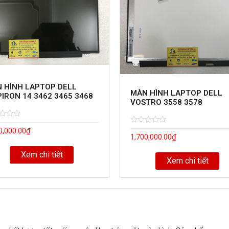
 HÌNH LAPTOP DELL
MÀN HÌNH LAPTOP DELL
PIRON 14 3462 3465 3468
VOSTRO 3558 3578
d
Rated
5
0,000.00
₫
1,700,000.00
₫
0
out
of
Xem chi tiết
Xem chi tiết