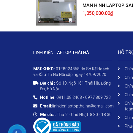
MÀN HÌNH LAPTOP SA
1,050,000.00
₫
HỖ TR
LINH KIỆN LAPTOP THÁI HÀ
MSĐKHKD:
01E8024868 do Sở Kế Hoạch
Chín
và Đầu Tư Hà Nội cấp ngày 14/09/2020
Chín
Địa chỉ :
Số 10, Ngõ 161 Thái Hà, Đống
Chín
Đa, Hà Nội
Chín
Hotline:
0911.08.2468 - 0977.809.723
Chín
Email:
linhkienlaptopthaiha@gmail.com
toá
Mở cửa:
Thứ 2 - Chủ Nhật: 8:30 - 18:30
Chín
Phươ