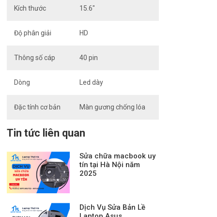
Kích thước
15.6″
Độ phân giải
HD
Thông số cáp
40 pin
Dòng
Led dày
Đặc tính cơ bản
Màn gương chống lóa
Tin tức liên quan
Sửa chữa macbook uy
tín tại Hà Nội năm
2025
Dịch Vụ Sửa Bản Lề
Laptop Asus