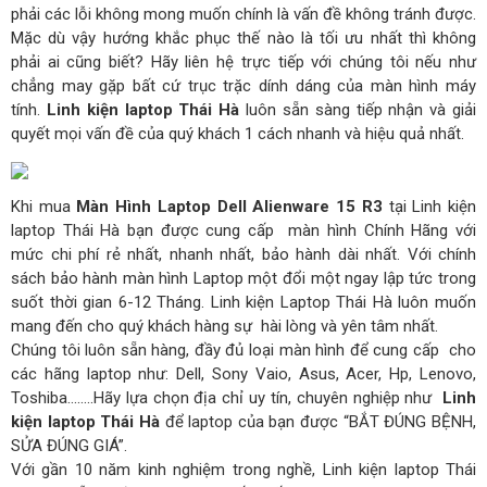
phải các lỗi không mong muốn chính là vấn đề không tránh được.
Mặc dù vậy hướng khắc phục thế nào là tối ưu nhất thì không
phải ai cũng biết? Hãy liên hệ trực tiếp với chúng tôi nếu như
chẳng may gặp bất cứ trục trặc dính dáng của màn hình máy
tính.
Linh kiện laptop Thái Hà
luôn sẵn sàng tiếp nhận và giải
quyết mọi vấn đề của quý khách 1 cách nhanh và hiệu quả nhất.
Khi mua
Màn Hình Laptop Dell Alienware 15 R3
tại Linh kiện
laptop Thái Hà bạn được cung cấp màn hình Chính Hãng với
mức chi phí rẻ nhất, nhanh nhất, bảo hành dài nhất. Với chính
sách bảo hành màn hình Laptop một đổi một ngay lập tức trong
suốt thời gian 6-12 Tháng. Linh kiện Laptop Thái Hà luôn muốn
mang đến cho quý khách hàng sự hài lòng và yên tâm nhất.
Chúng tôi luôn sẵn hàng, đầy đủ loại màn hình để cung cấp cho
các hãng laptop như: Dell, Sony Vaio, Asus, Acer, Hp, Lenovo,
Toshiba……..Hãy lựa chọn địa chỉ uy tín, chuyên nghiệp như
Linh
kiện laptop Thái Hà
để laptop của bạn được “BẮT ĐÚNG BỆNH,
SỬA ĐÚNG GIÁ”.
Với gần 10 năm kinh nghiệm trong nghề, Linh kiện laptop Thái