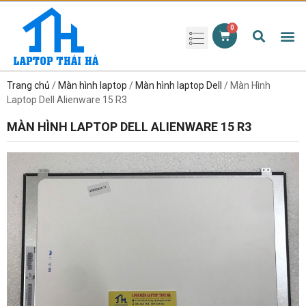
Phụ kiện laptop
Pin Laptop
Sạc Laptop
Màn hình laptop
Ổ cứng laptop
Bàn phím laptop
RAM laptop
Magic Mouse
Trang chủ
/
Màn hình laptop
/
Màn hình laptop Dell
/ Màn Hình
Laptop Dell Alienware 15 R3
MÀN HÌNH LAPTOP DELL ALIENWARE 15 R3