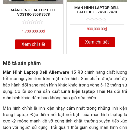
MÀN HÌNH LAPTOP DELL
MÀN HÌNH LAPTOP DELL
LATITUDE E7450 E7470
VOSTRO 3558 3578
Rated
5
Rated
5
800,000.00
₫
0
1,700,000.00
₫
0
out
out
of
of
Xem chi tiết
Xem chi tiết
Mô tả sản phẩm
Màn Hình Laptop Dell Alienware 15 R3
chính hãng chất lượng
tốt mới nguyên lilon trên mặt màn hình. Sản phẩm được chế độ
bảo hành đổi sang màn hình khác khác trong vòng 6-12 tháng sử
dụng. Có lỗi do nhà sản xuất
Linh kiện laptop Thái Hà
đổi trả
màn hình khác đảm bảo không bao giờ sửa chữa.
Màn hình chính là linh kiện nhạy cảm nhất trong những linh kiện
trong Laptop. Đặc điểm nổi bật nổi bật của màn hình laptop là
cực kỳ mỏng manh dễ vỡ cùng tính chất thường xuyên tiếp xúc
luôn với người sử dụng. Trải qua 1 thời gian dùng màn hình dính