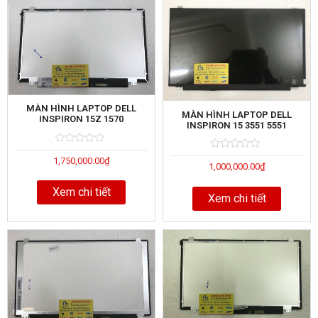
MÀN HÌNH LAPTOP DELL
MÀN HÌNH LAPTOP DELL
INSPIRON 15Z 1570
INSPIRON 15 3551 5551
Rated
5
Rated
5
1,750,000.00
₫
0
1,000,000.00
₫
0
out
out
of
of
Xem chi tiết
Xem chi tiết