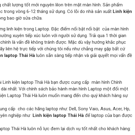
 chất lượng tốt mới nguyên lilon trên mặt màn hình. Sản phẩm
 trong vòng 6-12 tháng sử dụng. Có lỗi do nhà sản xuất
Linh kiện
ng bao giờ sửa chữa.
ững linh kiện trong Laptop. Đặc điểm nổi bật nổi bật của màn hình
ường xuyên tiếp xúc luôn với người sử dụng. Trải qua 1 thời gian
chính là vấn đề không tránh được. Mặc dù vậy hướng khắc phục
 Hãy liên hệ trực tiếp với chúng tôi nếu như chẳng may gặp bất cứ
ện laptop Thái Hà
luôn sẵn sàng tiếp nhận và giải quyết mọi vấn đề
ại Linh kiện laptop Thái Hà bạn được cung cấp màn hình Chính
h dài nhất. Với chính sách bảo hành màn hình Laptop một đổi một
h kiện Laptop Thái Hà luôn muốn mang đến cho quý khách hàng sự
ung cấp cho các hãng laptop như: Dell, Sony Vaio, Asus, Acer, Hp,
huyên nghiệp như
Linh kiện laptop Thái Hà
để laptop của bạn được
aptop Thái Hà luôn nỗ lực đem lại dịch vụ tốt nhất cho khách hàng: