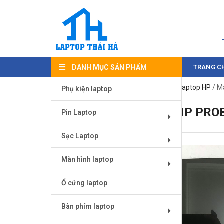
DANH MỤC SẢN PHẨM
TRANG C
Trang chủ
/
Màn hình laptop
/
Màn hình laptop HP
/ M
Phụ kiện laptop
MÀN HÌNH LAPTOP HP PROB
Pin Laptop
Sạc Laptop
Màn hình laptop
Ổ cứng laptop
Bàn phím laptop