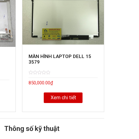
MÀN HÌNH LAPTOP DELL 15
3579
Rated
5
850,000.00
₫
0
out
of
Xem chi tiết
Thông số kỹ thuật