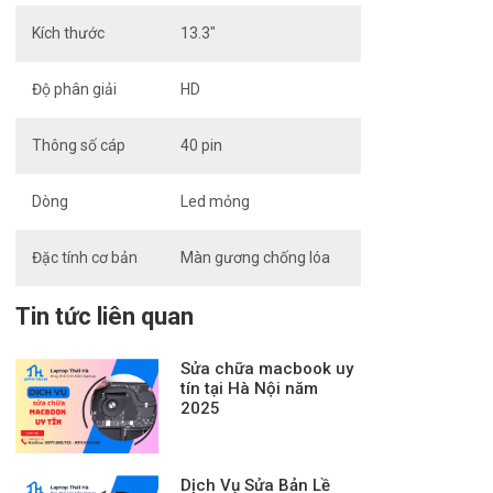
Kích thước
13.3″
Độ phân giải
HD
Thông số cáp
40 pin
Dòng
Led mỏng
Đặc tính cơ bản
Màn gương chống lóa
Tin tức liên quan
Sửa chữa macbook uy
tín tại Hà Nội năm
2025
Dịch Vụ Sửa Bản Lề