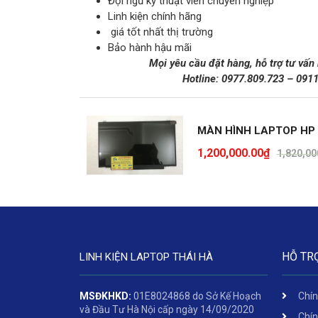
Đội ngũ kỹ thuật viên chuyên nghiệp
Linh kiện chính hãng
giá tốt nhất thị trường
Bảo hành hậu mãi
Mọi yêu cầu đặt hàng, hỗ trợ tư vấn
Hotline:
0977.809.723
–
091
MÀN HÌNH LAPTOP HP
1,200,000.00
₫
1,820,00
HỖ TR
LINH KIỆN LAPTOP THÁI HÀ
MSĐKHKD:
01E8024868 do Sở Kế Hoạch
Chín
và Đầu Tư Hà Nội cấp ngày 14/09/2020
Chín