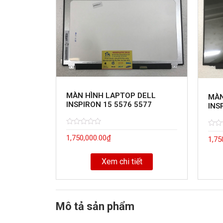
MÀN HÌNH LAPTOP DELL
MÀN
INSPIRON 15 5576 5577
INS
Rated
5
Rate
5
1,750,000.00
₫
0
1,75
0
out
out
of
of
Xem chi tiết
Mô tả sản phẩm