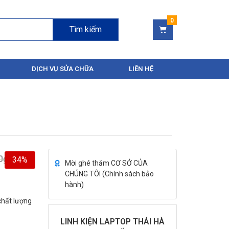
Tìm kiếm
DỊCH VỤ SỬA CHỮA
LIÊN HỆ
0
₫
34%
Mời ghé thăm CƠ SỞ CỦA
CHÚNG TÔI (
Chính sách bảo
hành
)
chất lượng
LINH KIỆN LAPTOP THÁI HÀ