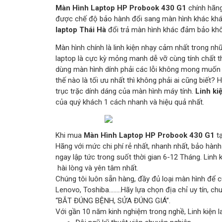
Màn Hình Laptop HP Probook 430 G1
chính hãng
được chế độ bảo hành đổi sang màn hình khác khác
laptop Thái Hà
đổi trả màn hình khác đảm bảo khô
Màn hình chính là linh kiện nhạy cảm nhất trong nh
laptop là cực kỳ mỏng manh dễ vỡ cùng tính chất th
dùng màn hình dính phải các lỗi không mong muốn 
thế nào là tối ưu nhất thì không phải ai cũng biết?
trục trặc dính dáng của màn hình máy tính.
Linh ki
của quý khách 1 cách nhanh và hiệu quả nhất.
Khi mua
Màn Hình Laptop HP Probook 430 G1
t
Hãng với mức chi phí rẻ nhất, nhanh nhất, bảo hàn
ngay lập tức trong suốt thời gian 6-12 Tháng. Lin
hài lòng và yên tâm nhất.
Chúng tôi luôn sẵn hàng, đầy đủ loại màn hình để c
Lenovo, Toshiba……..Hãy lựa chọn địa chỉ uy tín, c
“BẮT ĐÚNG BỆNH, SỬA ĐÚNG GIÁ”.
Với gần 10 năm kinh nghiệm trong nghề, Linh kiện l