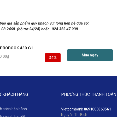
 báo giá sản phẩm quý khách vui lòng liên hệ qua số:
1.08.2468
(hỗ trợ 24/24)
hoặc 024.322.47.938
 PROBOOK 430 G1
Mua ngay
0.00
₫
34%
Ợ KHÁCH HÀNG
PHƯƠNG THỨC THANH TOÁN
h sách bảo hành
Vietcombank
06
91000363561
Nguyễn Thị Bích
h sách bảo mật