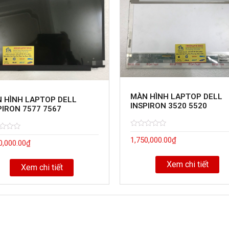
MÀN HÌNH LAPTOP DELL
 HÌNH LAPTOP DELL
INSPIRON 3520 5520
PIRON 7577 7567
Rated
5
d
1,750,000.00
₫
0
0,000.00
₫
out
of
Xem chi tiết
Xem chi tiết