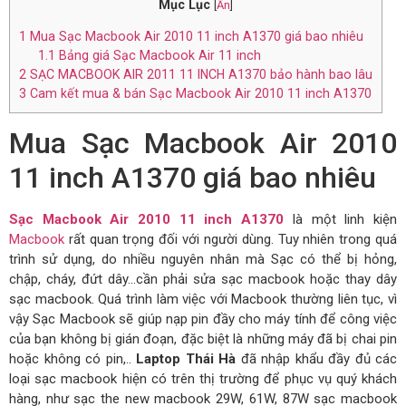
Mục Lục
[
Ẩn
]
1
Mua Sạc Macbook Air 2010 11 inch A1370 giá bao nhiêu
1.1
Bảng giá Sạc Macbook Air 11 inch
2
SẠC MACBOOK AIR 2011 11 INCH A1370 bảo hành bao lâu
3
Cam kết mua & bán Sạc Macbook Air 2010 11 inch A1370
Mua Sạc Macbook Air 2010
11 inch A1370 giá bao nhiêu
Sạc Macbook Air 2010 11 inch A1370
là một linh kiện
Macbook
rất quan trọng đối với người dùng. Tuy nhiên trong quá
trình sử dụng, do nhiều nguyên nhân mà Sạc có thể bị hỏng,
chập, cháy, đứt dây…cần phải sửa sạc macbook hoặc thay dây
sạc macbook. Quá trình làm việc với Macbook thường liên tục, vì
vậy Sạc Macbook sẽ giúp nạp pin đầy cho máy tính để công việc
của bạn không bị gián đoạn, đặc biệt là những máy đã bị chai pin
hoặc không có pin,..
Laptop Thái Hà
đã nhập khẩu đầy đủ các
loại sạc macbook hiện có trên thị trường để phục vụ quý khách
hàng, như sạc the new macbook 29W, 61W, 87W sạc macbook