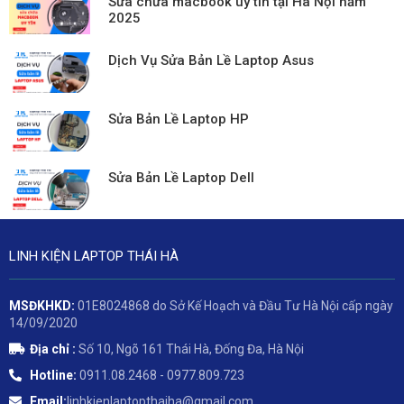
Sửa chữa macbook uy tín tại Hà Nội năm
2025
Dịch Vụ Sửa Bản Lề Laptop Asus
Sửa Bản Lề Laptop HP
Sửa Bản Lề Laptop Dell
LINH KIỆN LAPTOP THÁI HÀ
MSĐKHKD:
01E8024868 do Sở Kế Hoạch và Đầu Tư Hà Nội cấp ngày
14/09/2020
Địa chỉ :
Số 10, Ngõ 161 Thái Hà, Đống Đa, Hà Nội
Hotline:
0911.08.2468 - 0977.809.723
Email:
linhkienlaptopthaiha@gmail.com