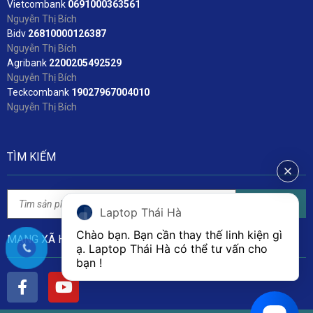
Vietcombank
06
91000363561
Nguyễn Thị Bích
Bidv
2
6810000126387
Nguyễn Thị Bích
Agribank
2200205492529
Nguyễn Thị Bích
Teckcombank
19027967004010
Nguyễn Thị Bích
TÌM KIẾM
Tìm kiếm
Laptop Thái Hà
Chào bạn. Bạn cần thay thế linh kiện gì 
MẠNG XÃ HỘI
ạ. Laptop Thái Hà có thể tư vấn cho 
bạn ! 