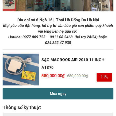
Đia chỉ số 6 Ngõ 161 Thái Hà Đống Đa Hà Nội
Mọi yêu cầu đặt hàng, hỗ trợ tư vấn báo giá sản phẩm quý khách
vui lòng liên hệ qua số:
Hotline:
0977.809.723
–
0911.08.2468
(hỗ trợ 24/24)
hoặc
024.322.47.938
SẠC MACBOOK AIR 2010 11 INCH
A1370
580,000.00
₫
650,000.00
₫
11%
Mua ngay
Thông số kỹ thuật