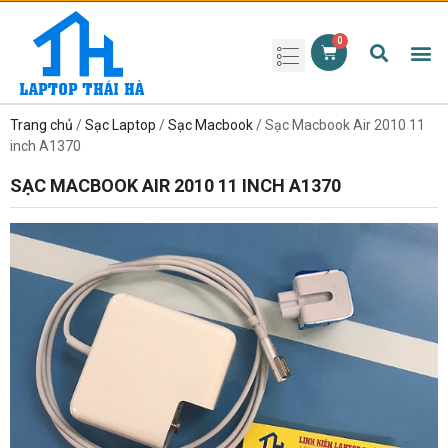
Phụ kiện laptop
Pin Laptop
Sạc Laptop
Màn hình laptop
Ổ cứng laptop
Bàn phím laptop
RAM laptop
Magic Mouse
Trang chủ
/
Sạc Laptop
/
Sạc Macbook
/ Sạc Macbook Air 2010 11
inch A1370
SẠC MACBOOK AIR 2010 11 INCH A1370