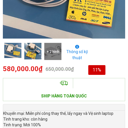
+ 2 hình
Thông số kỹ
thuật
580,000.00
₫
650,000.00
₫
11%
SHIP HÀNG TOÀN QUỐC
Khuyến mại: Miễn phí công thay thế, lấy ngay và Vệ sinh laptop
Tình trang kho: còn hàng
Tình trạng: Mới 100%