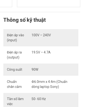
Thông số kỹ thuật
Điện áp vào
100V – 240V
(input)
Điện áp ra
19.5V – 4.7A
(output)
Công suất
90W
Chuẩn
Φ6.0mm x 4.4m (Chuẩn
chân cắm
dòng laptop Sony)
Tần số làm
50- 60 Hz
việc