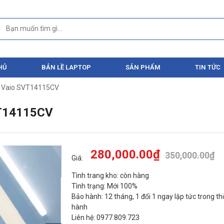
HỦ
BẢN LỀ LAPTOP
SẢN PHẨM
TIN TỨC
y Vaio SVT14115CV
T14115CV
280,000.00
₫
350,000.00
₫
Giá:
Tình trang kho: còn hàng
Tình trạng: Mới 100%
Bảo hành: 12 tháng, 1 đổi 1 ngay lập tức trong th
hành
Liên hệ: 0977.809.723