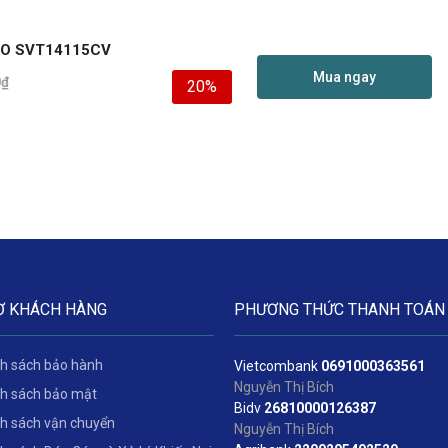
IO SVT14115CV
Mua ngay
0
₫
20%
Ợ KHÁCH HÀNG
PHƯƠNG THỨC THANH TOÁN
h sách bảo hành
Vietcombank
06
91000363561
Nguyễn Thị Bích
h sách bảo mật
Bidv
2
6810000126387
h sách vận chuyển
Nguyễn Thị Bích