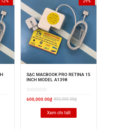
12%
29%
CH
SẠC MACBOOK PRO RETINA 15
INCH MODEL A1398
Rated
5
600,000.00
₫
850,000.00
₫
0
out
of
Xem chi tiết