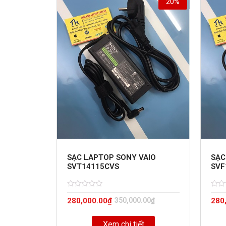
20%
SẠC LAPTOP SONY VAIO
SẠC
SVT14115CVS
SVF
Rated
5
Rate
5
280,000.00
₫
350,000.00
₫
280
0
0
out
out
of
of
Xem chi tiết