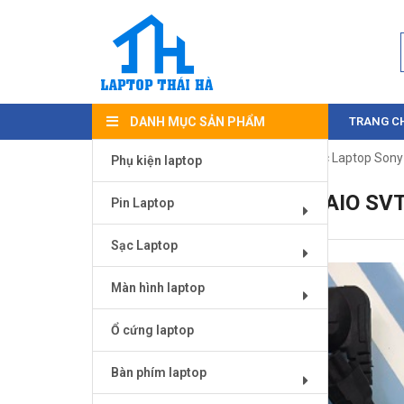
DANH MỤC SẢN PHẨM
TRANG C
Trang chủ
/
Sạc Laptop
/
Sạc Sony
/ Sạc Laptop Son
Phụ kiện laptop
SẠC LAPTOP SONY VAIO SV
Pin Laptop
Sạc Laptop
Màn hình laptop
Ổ cứng laptop
Bàn phím laptop