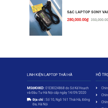
SẠC LAPTOP SONY VA
280,000.00
₫
350,000.0
HỖ TR
LINH KIỆN LAPTOP THÁI HÀ
MSĐKHKD:
01E8024868 do Sở Kế Hoạch
Chín
và Đầu Tư Hà Nội cấp ngày 14/09/2020
Chín
Địa chỉ :
Số 10, Ngõ 161 Thái Hà, Đống
Chín
Đa, Hà Nội