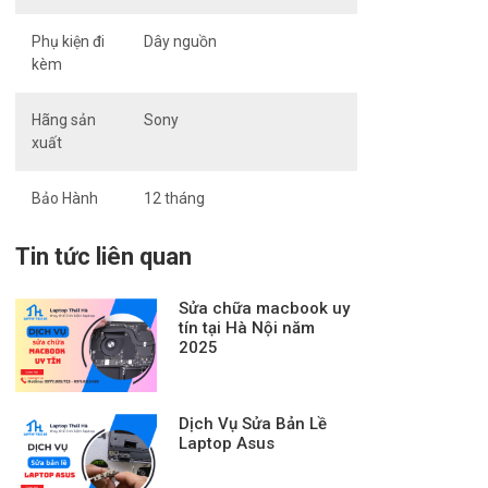
Phụ kiện đi
Dây nguồn
kèm
Hãng sản
Sony
xuất
Bảo Hành
12 tháng
Tin tức liên quan
Sửa chữa macbook uy
tín tại Hà Nội năm
2025
Dịch Vụ Sửa Bản Lề
Laptop Asus