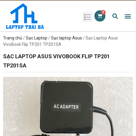
Phụ kiện laptop
Pin Laptop
Sạc Laptop
Màn hình laptop
Ổ cứng laptop
Bàn phím laptop
RAM laptop
Magic Mouse
Trang chủ
/
Sạc Laptop
/
Sạc laptop Asus
/ Sạc Laptop Asus
VivoBook Flip TP201 TP201SA
SẠC LAPTOP ASUS VIVOBOOK FLIP TP201
TP201SA