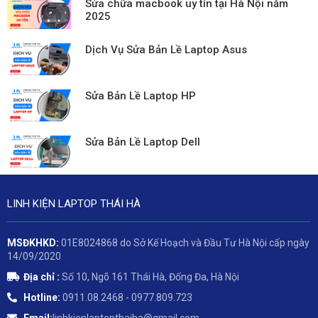
Sửa chữa macbook uy tín tại Hà Nội năm
2025
Dịch Vụ Sửa Bản Lề Laptop Asus
Sửa Bản Lề Laptop HP
Sửa Bản Lề Laptop Dell
LINH KIỆN LAPTOP THÁI HÀ
MSĐKHKD:
01E8024868 do Sở Kế Hoạch và Đầu Tư Hà Nội cấp ngày
14/09/2020
Địa chỉ :
Số 10, Ngõ 161 Thái Hà, Đống Đa, Hà Nội
Hotline:
0911.08.2468 - 0977.809.723
Email:
linhkienlaptopthaiha@gmail.com