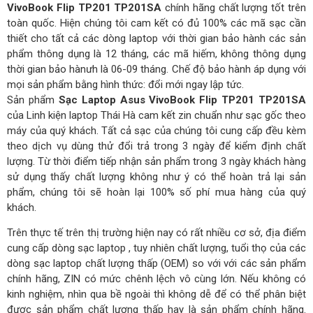
VivoBook Flip TP201 TP201SA
chính hãng chất lượng tốt trên
toàn quốc. Hiện chúng tôi cam kết có đủ 100% các mã sạc cần
thiết cho tất cả các dòng laptop với thời gian bảo hành các sản
phẩm thông dụng là 12 tháng, các mã hiếm, không thông dụng
thời gian bảo hànưh là 06-09 tháng. Chế độ bảo hành áp dụng với
mọi sản phẩm bằng hình thức: đổi mới ngay lập tức.
Sản phẩm
Sạc Laptop Asus VivoBook Flip TP201 TP201SA
của Linh kiện laptop Thái Hà cam kết zin chuẩn như sạc gốc theo
máy của quý khách. Tất cả sạc của chúng tôi cung cấp đều kèm
theo dịch vụ dùng thử đổi trả trong 3 ngày để kiểm định chất
lượng. Từ thời điểm tiếp nhận sản phẩm trong 3 ngày khách hàng
sử dụng thấy chất lượng không như ý có thể hoàn trả lại sản
phẩm, chúng tôi sẽ hoàn lại 100% số phí mua hàng của quý
khách.
Trên thực tế trên thị trường hiện nay có rất nhiều cơ sở, địa điểm
cung cấp dòng sạc laptop , tuy nhiên chất lượng, tuổi thọ của các
dòng sạc laptop chất lượng thấp (OEM) so với với các sản phẩm
chính hãng, ZIN có mức chênh lệch vô cùng lớn. Nếu không có
kinh nghiệm, nhìn qua bề ngoài thì không dễ để có thể phân biệt
được sản phẩm chất lượng thấp hay là sản phẩm chính hãng.