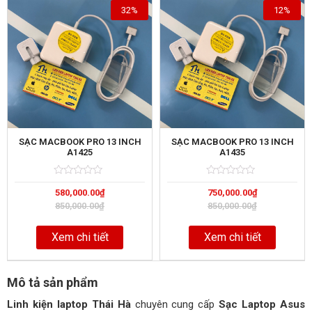
32%
12%
SẠC MACBOOK PRO 13 INCH
SẠC MACBOOK PRO 13 INCH
A1425
A1435
Rated
5
Rated
5
580,000.00
₫
750,000.00
₫
0
0
out
out
850,000.00
₫
850,000.00
₫
of
of
Xem chi tiết
Xem chi tiết
Mô tả sản phẩm
Linh kiện laptop Thái Hà
chuyên cung cấp
Sạc Laptop Asus