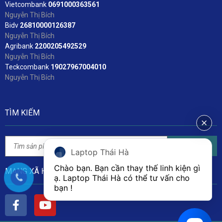
Vietcombank
06
91000363561
Nguyễn Thị Bích
Bidv
2
6810000126387
Nguyễn Thị Bích
Agribank
2200205492529
Nguyễn Thị Bích
Teckcombank
19027967004010
Nguyễn Thị Bích
TÌM KIẾM
Tìm kiếm
Laptop Thái Hà
Chào bạn. Bạn cần thay thế linh kiện gì 
MẠNG XÃ HỘI
ạ. Laptop Thái Hà có thể tư vấn cho 
bạn ! 