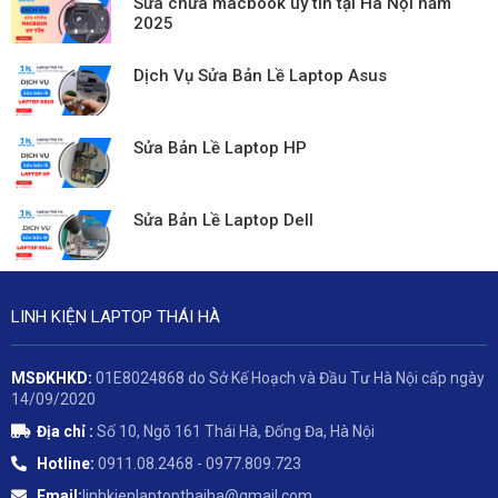
Sửa chữa macbook uy tín tại Hà Nội năm
2025
Dịch Vụ Sửa Bản Lề Laptop Asus
Sửa Bản Lề Laptop HP
Sửa Bản Lề Laptop Dell
LINH KIỆN LAPTOP THÁI HÀ
MSĐKHKD:
01E8024868 do Sở Kế Hoạch và Đầu Tư Hà Nội cấp ngày
14/09/2020
Địa chỉ :
Số 10, Ngõ 161 Thái Hà, Đống Đa, Hà Nội
Hotline:
0911.08.2468 - 0977.809.723
Email:
linhkienlaptopthaiha@gmail.com