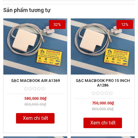
Sản phẩm tương tự
32%
12%
SẠC MACBOOK AIR A1369
SẠC MACBOOK PRO 15 INCH
A1286
Rated
5
580,000.00
₫
0
Rated
5
out
750,000.00
₫
0
850,000.00
₫
of
out
850,000.00
₫
of
Xem chi tiết
Xem chi tiết