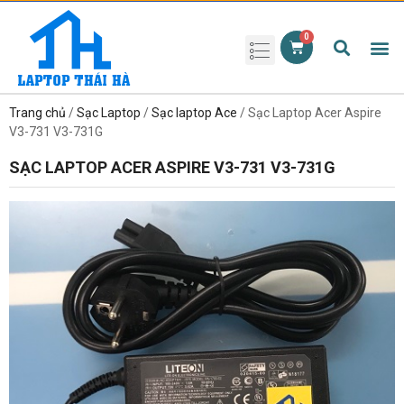
Phụ kiện laptop
Pin Laptop
Sạc Laptop
Màn hình laptop
Ổ cứng laptop
Bàn phím laptop
RAM laptop
Magic Mouse
Trang chủ
/
Sạc Laptop
/
Sạc laptop Ace
/ Sạc Laptop Acer Aspire
V3-731 V3-731G
SẠC LAPTOP ACER ASPIRE V3-731 V3-731G