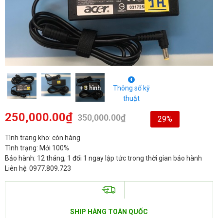
+ 3 hình
Thông số kỹ
thuật
250,000.00
₫
350,000.00
₫
29%
Tình trang kho: còn hàng
Tình trạng: Mới 100%
Bảo hành: 12 tháng, 1 đổi 1 ngay lập tức trong thời gian bảo hành
Liên hệ: 0977.809.723
SHIP HÀNG TOÀN QUỐC