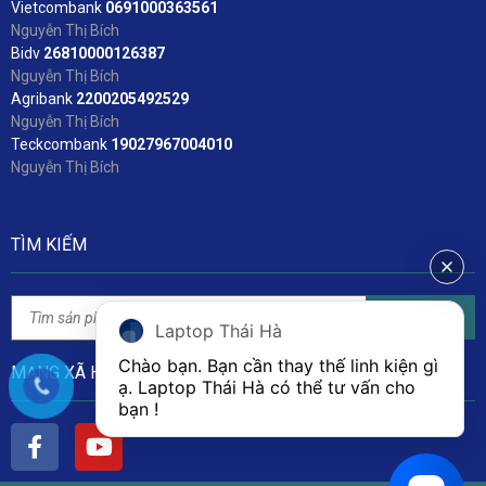
Vietcombank
06
91000363561
Nguyễn Thị Bích
Bidv
2
6810000126387
Nguyễn Thị Bích
Agribank
2200205492529
Nguyễn Thị Bích
Teckcombank
19027967004010
Nguyễn Thị Bích
TÌM KIẾM
Tìm kiếm
Laptop Thái Hà
Chào bạn. Bạn cần thay thế linh kiện gì 
MẠNG XÃ HỘI
ạ. Laptop Thái Hà có thể tư vấn cho 
bạn ! 