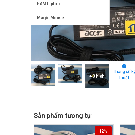
RAM laptop
Magic Mouse
Thông số k
+ 3 hình
thuật
Sản phẩm tương tự
12%