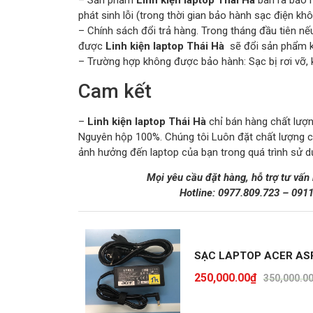
– Sản phẩm
Linh kiện laptop Thái Hà
bán ra bảo 
phát sinh lỗi (trong thời gian bảo hành sạc điện kh
– Chính sách đổi trả hàng. Trong tháng đầu tiên
được
Linh kiện laptop Thái Hà
sẽ đổi sản phẩm kh
– Trường hợp không được bảo hành: Sạc bị rơi vỡ, 
Cam kết
–
Linh kiện laptop Thái Hà
chỉ bán hàng chất lượng
Nguyên hộp 100%. Chúng tôi Luôn đặt chất lượng 
ảnh hưởng đến laptop của bạn trong quá trình sử d
Mọi yêu cầu đặt hàng, hỗ trợ tư vấn
Hotline:
0977.809.723
–
091
SẠC LAPTOP ACER ASP
250,000.00
₫
350,000.0