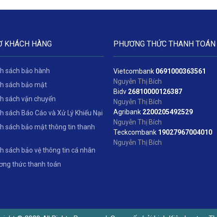
Ợ KHÁCH HÀNG
PHƯƠNG THỨC THANH TOÁN
h sách bảo hành
Vietcombank
06
91000363561
Nguyễn Thị Bích
h sách bảo mật
Bidv
2
6810000126387
h sách vận chuyển
Nguyễn Thị Bích
Agribank
2200205492529
h sách Báo Cáo và Xử Lý Khiếu Nại
Nguyễn Thị Bích
h sách bảo mật thông tin thanh
Teckcombank
19027967004010
n
Nguyễn Thị Bích
h sách bảo vệ thông tin cá nhân
ng thức thanh toán