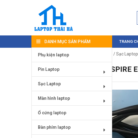
DANH MỤC SẢN PHẨM
TRANG C
Trang chủ
/
Sạc Laptop
/
Sạc laptop Ace
/ Sạc Laptop
Phụ kiện laptop
SẠC LAPTOP ACER ASPIRE E
Pin Laptop
Sạc Laptop
Màn hình laptop
Ổ cứng laptop
Bàn phím laptop