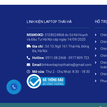
HỖ TR
LINH KIỆN LAPTOP THÁI HÀ
MSĐKHKD:
01E8024868 do Sở Kế Hoạch
Chín
và Đầu Tư Hà Nội cấp ngày 14/09/2020
Chín
Địa chỉ :
Số 10, Ngõ 161 Thái Hà, Đống
Chín
Đa, Hà Nội
Chín
Hotline:
0911.08.2468 - 0977.809.723
Chín
Email:
linhkienlaptopthaiha@gmail.com
toá
Mở cửa:
Thứ 2 - Chủ Nhật: 8:30 - 18:30
Chín
Phươ