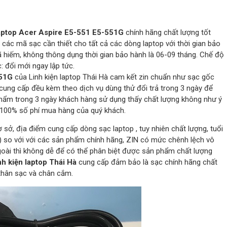
aptop Acer Aspire E5-551 E5-551G
chính hãng chất lượng tốt
các mã sạc cần thiết cho tất cả các dòng laptop với thời gian bảo
 hiếm, không thông dụng thời gian bảo hành là 06-09 tháng. Chế độ
 đổi mới ngay lập tức.
551G
của Linh kiện laptop Thái Hà cam kết zin chuẩn như sạc gốc
cung cấp đều kèm theo dịch vụ dùng thử đổi trả trong 3 ngày để
phẩm trong 3 ngày khách hàng sử dụng thấy chất lượng không như ý
i 100% số phí mua hàng của quý khách.
cơ sở, địa điểm cung cấp dòng sạc laptop , tuy nhiên chất lượng, tuổi
) so với với các sản phẩm chính hãng, ZIN có mức chênh lệch vô
goài thì không dễ để có thể phân biệt được sản phẩm chất lượng
nh kiện laptop Thái Hà
cung cấp đảm bảo là sạc chính hãng chất
 thân sạc và chân cắm.