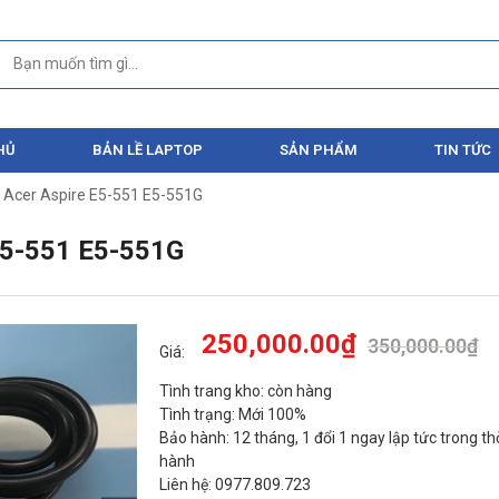
HỦ
BẢN LỀ LAPTOP
SẢN PHẨM
TIN TỨC
 Acer Aspire E5-551 E5-551G
5-551 E5-551G
250,000.00
₫
350,000.00
₫
Giá:
Tình trang kho: còn hàng
Tình trạng: Mới 100%
Bảo hành: 12 tháng, 1 đổi 1 ngay lập tức trong th
hành
Liên hệ: 0977.809.723