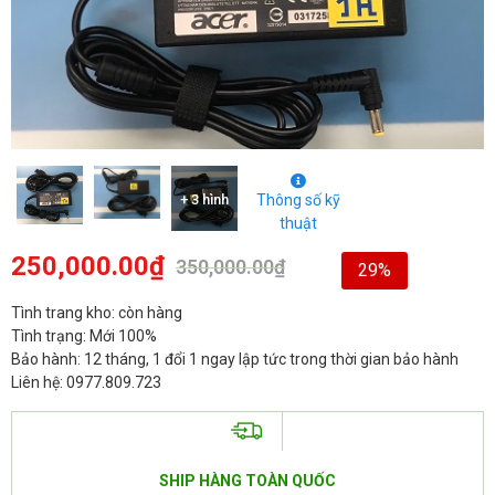
+ 3 hình
Thông số kỹ
thuật
250,000.00
₫
350,000.00
₫
29%
Tình trang kho: còn hàng
Tình trạng: Mới 100%
Bảo hành: 12 tháng, 1 đổi 1 ngay lập tức trong thời gian bảo hành
Liên hệ: 0977.809.723
SHIP HÀNG TOÀN QUỐC