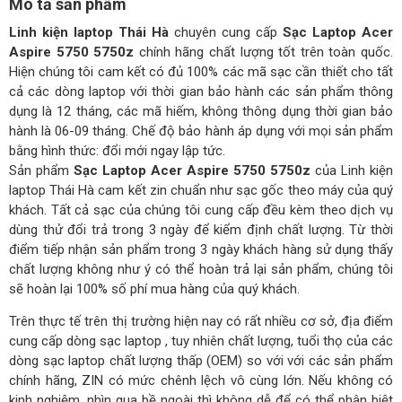
Mô tả sản phẩm
Linh kiện laptop Thái Hà
chuyên cung cấp
Sạc Laptop Acer
Aspire 5750 5750z
chính hãng chất lượng tốt trên toàn quốc.
Hiện chúng tôi cam kết có đủ 100% các mã sạc cần thiết cho tất
cả các dòng laptop với thời gian bảo hành các sản phẩm thông
dụng là 12 tháng, các mã hiếm, không thông dụng thời gian bảo
hành là 06-09 tháng. Chế độ bảo hành áp dụng với mọi sản phẩm
bằng hình thức: đổi mới ngay lập tức.
Sản phẩm
Sạc Laptop Acer Aspire 5750 5750z
của Linh kiện
laptop Thái Hà cam kết zin chuẩn như sạc gốc theo máy của quý
khách. Tất cả sạc của chúng tôi cung cấp đều kèm theo dịch vụ
dùng thử đổi trả trong 3 ngày để kiểm định chất lượng. Từ thời
điểm tiếp nhận sản phẩm trong 3 ngày khách hàng sử dụng thấy
chất lượng không như ý có thể hoàn trả lại sản phẩm, chúng tôi
sẽ hoàn lại 100% số phí mua hàng của quý khách.
Trên thực tế trên thị trường hiện nay có rất nhiều cơ sở, địa điểm
cung cấp dòng sạc laptop , tuy nhiên chất lượng, tuổi thọ của các
dòng sạc laptop chất lượng thấp (OEM) so với với các sản phẩm
chính hãng, ZIN có mức chênh lệch vô cùng lớn. Nếu không có
kinh nghiệm, nhìn qua bề ngoài thì không dễ để có thể phân biệt