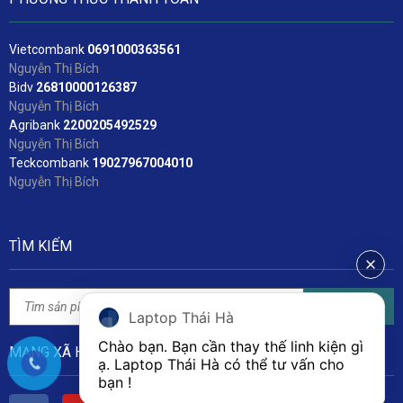
Vietcombank
06
91000363561
Nguyễn Thị Bích
Bidv
2
6810000126387
Nguyễn Thị Bích
Agribank
2200205492529
Nguyễn Thị Bích
Teckcombank
19027967004010
Nguyễn Thị Bích
TÌM KIẾM
Tìm kiếm
Laptop Thái Hà
Chào bạn. Bạn cần thay thế linh kiện gì 
MẠNG XÃ HỘI
ạ. Laptop Thái Hà có thể tư vấn cho 
bạn ! 