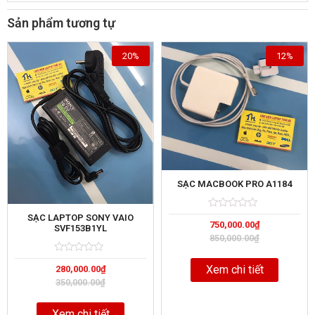
Sản phẩm tương tự
20%
12%
SẠC MACBOOK PRO A1184
Rated
5
SẠC LAPTOP SONY VAIO
750,000.00
₫
0
SVF153B1YL
out
850,000.00
₫
of
Rated
5
Xem chi tiết
280,000.00
₫
0
out
350,000.00
₫
of
Xem chi tiết