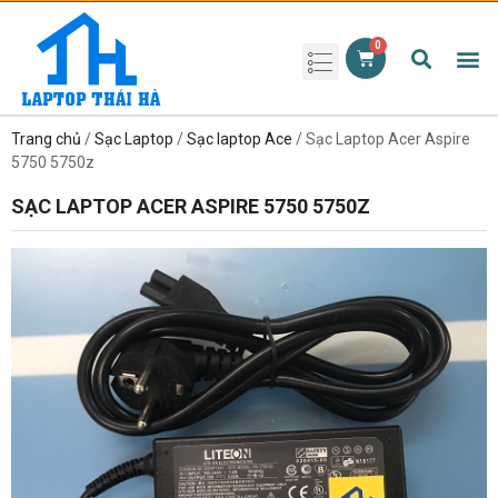
Phụ kiện laptop
Pin Laptop
Sạc Laptop
Màn hình laptop
Ổ cứng laptop
Bàn phím laptop
RAM laptop
Magic Mouse
Trang chủ
/
Sạc Laptop
/
Sạc laptop Ace
/ Sạc Laptop Acer Aspire
5750 5750z
SẠC LAPTOP ACER ASPIRE 5750 5750Z