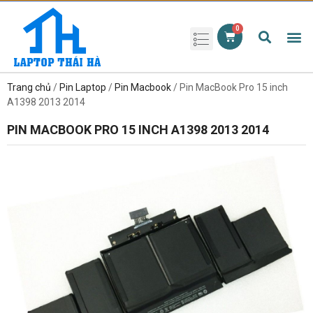
Phụ kiện laptop
Pin Laptop
Sạc Laptop
Màn hình laptop
Ổ cứng laptop
Bàn phím laptop
RAM laptop
Magic Mouse
Trang chủ
/
Pin Laptop
/
Pin Macbook
/ Pin MacBook Pro 15 inch
A1398 2013 2014
PIN MACBOOK PRO 15 INCH A1398 2013 2014