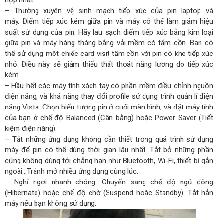
– Thường xuyên vệ sinh mạch tiếp xúc của pin laptop và
máy. Điểm tiếp xúc kém giữa pin và máy có thể làm giảm hiệu
suất sử dụng của pin. Hãy lau sạch điểm tiếp xúc bằng kim loại
giữa pin và máy hàng tháng bằng vải mềm có tẩm cồn. Bạn có
thể sử dụng một chiếc card visit tẩm cồn với pin có khe tiếp xúc
nhỏ. Điều này sẽ giảm thiểu thất thoát năng lượng do tiếp xúc
kém.
– Hầu hết các máy tính xách tay có phần mềm điều chỉnh nguồn
điện năng, và khả năng thay đổi profile sử dụng trình quản lí điện
năng Vista. Chọn biểu tượng pin ở cuối màn hình, và đặt máy tính
của bạn ở chế độ Balanced (Cân bằng) hoặc Power Saver (Tiết
kiệm điện năng).
– Tắt những ứng dụng không cần thiết trong quá trình sử dụng
máy để pin có thể dùng thời gian lâu nhất. Tắt bỏ những phần
cứng không dùng tới chẳng hạn như Bluetooth, Wi-Fi, thiết bị gắn
ngoài…Tránh mở nhiều ứng dụng cùng lúc.
– Nghỉ ngơi nhanh chóng: Chuyển sang chế độ ngủ đông
(Hibernate) hoặc chế độ chờ (Suspend hoặc Standby). Tắt hẳn
máy nếu bạn không sử dụng.