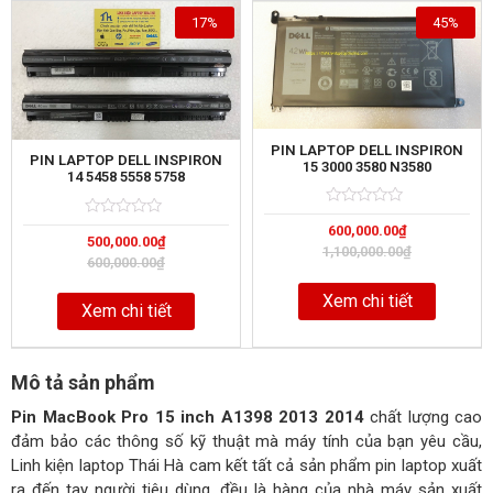
17%
45%
PIN LAPTOP DELL INSPIRON
PIN LAPTOP DELL INSPIRON
15 3000 3580 N3580
14 5458 5558 5758
Rated
5
Rated
5
600,000.00
₫
0
500,000.00
₫
0
out
1,100,000.00
₫
out
of
600,000.00
₫
of
Xem chi tiết
Xem chi tiết
Mô tả sản phẩm
Pin MacBook Pro 15 inch A1398 2013 2014
chất lượng cao
đảm bảo các thông số kỹ thuật mà máy tính của bạn yêu cầu,
Linh kiện laptop Thái Hà cam kết tất cả sản phẩm pin laptop xuất
ra đến tay người tiêu dùng, đều là hàng của nhà máy sản xuất