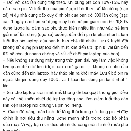
– Đối với các lần dùng tiếp theo, Khi dùng pin còn 10%-15%, hãy
cắm sạc pin. Vì tuổi thọ của pin được tính theo số lần dùng (sạc
xả) ví dụ nhà cung cấp quy định pin của bạn có 500 lần dùng (sạc
xả), 1 ngày các bạn sử dụng máy tính cứ pin giảm còn 60,70,80%
dung lượng lại cắm sạc pin, thực hiện nhiều lần như vậy, sẽ làm
giảm số lần dùng (sạc xả) xuống, dẫn đến pin bi chai nhanh, làm
tuổi thọ pin laptop của bạn bị hạn chế rất nhiều. Lưu ý tuyệt đối
không sử dụng pin laptop đến mức kiệt đến 0%. (pin bị vài lần đến
0% sẽ chai đi nhanh chóng và rất dễ chết pin laptop của bạn).
– Nếu không sử dụng máy trong thời gian dài, hay làm việc không
liên quan đến dữ liệu (đọc báo, chơi game…) không có nhu cầu
cần dùng đến pin laptop, hãy tháo pin ra khỏi máy. Lưu ý bỏ pin ra
ngoài khi pin đang đầy 100%, và 1 tuần lên dùng pin lại ít nhất 1
lần.
– Giữ cho laptop luôn mát mẻ, không để bụi quạt thông gió. Điều
này có thể khiến nhiệt độ laptop tăng cao, làm giảm tuổi thọ các
linh kiện laptop nói chung và pin nói riêng.
– Giảm độ sáng màn hình để tăng thời lượng sử dụng pin: vì đây
chính là nơi tiêu thụ năng lượng mạnh nhất trong các bộ phận
của máy. Vì vậy bạn nên điều chỉnh độ sáng màn hình ở mức phù
hợp nhất.