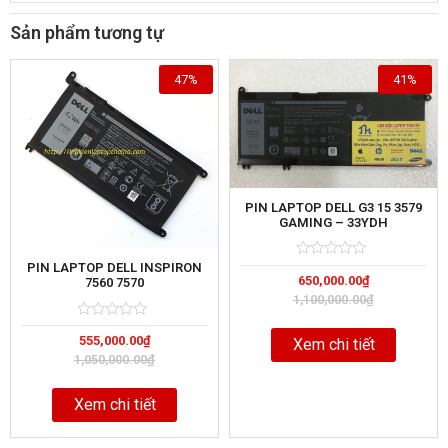
Sản phẩm tương tự
47%
41%
PIN LAPTOP DELL G3 15 3579
GAMING – 33YDH
PIN LAPTOP DELL INSPIRON
Rated
5
650,000.00
₫
0
7560 7570
out
1,100,000.00
₫
of
Rated
5
555,000.00
₫
0
Xem chi tiết
out
1,050,000.00
₫
of
Xem chi tiết