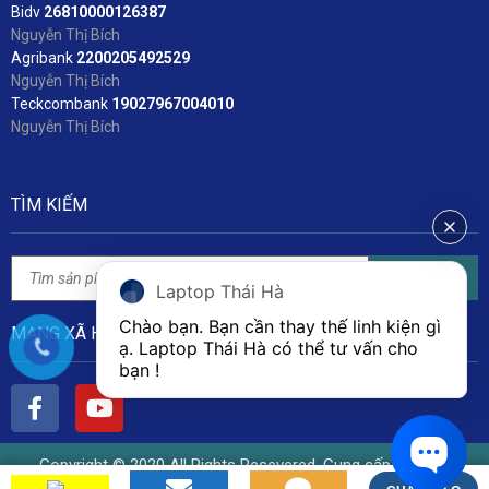
Bidv
2
6810000126387
Nguyễn Thị Bích
Agribank
2200205492529
Nguyễn Thị Bích
Teckcombank
19027967004010
Nguyễn Thị Bích
TÌM KIẾM
Tìm kiếm
Laptop Thái Hà
Chào bạn. Bạn cần thay thế linh kiện gì 
MẠNG XÃ HỘI
ạ. Laptop Thái Hà có thể tư vấn cho 
bạn ! 
Copyright © 2020 All Rights Resevered. Cung cấp bởi Linh