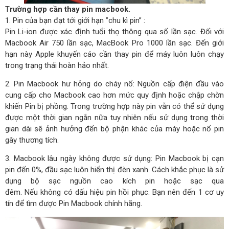
T
rường hợp cần thay pin macbook.
1. Pin của bạn đạt tới giới hạn ”chu kì pin” :
Pin Li-ion được xác định tuổi thọ thông qua số lần sạc. Đối với
Macbook Air 750 lần sạc, MacBook Pro 1000 lần sạc. Đến giới
hạn này Apple khuyến cáo cần thay pin để máy luôn luôn chạy
trong trạng thái hoàn hảo nhất.
2. Pin Macbook hư hỏng do cháy nổ: Nguồn cấp điện đầu vào
cung cấp cho Macbook cao hơn mức quy định hoặc chập chờn
khiến Pin bị phồng. Trong trường hợp này pin vẫn có thể sử dụng
được một thời gian ngắn nữa tuy nhiên nếu sử dụng trong thời
gian dài sẽ ảnh hưởng đến bộ phận khác của máy hoặc nổ pin
gây thương tích.
3. Macbook lâu ngày không được sử dụng: Pin Macbook bị cạn
pin đến 0%, đầu sạc luôn hiển thị đèn xanh. Cách khắc phục là sử
dụng bộ sạc nguồn cao kích pin hoặc sạc qua
đêm. Nếu không có dấu hiệu pin hồi phục. Bạn nên đến 1 cơ uy
tín để tìm được Pin Macbook chính hãng.